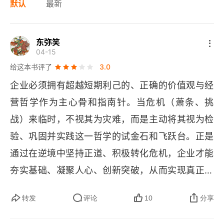
默认
最新
东弥笑
04-15
给这本书评了
3.0
企业必须拥有超越短期利己的、正确的价值观与经
营哲学作为主心骨和指南针。当危机（萧条、挑
战）来临时，不视其为灾难，而是主动将其视为检
验、巩固并实践这一哲学的试金石和飞跃台。正是
通过在逆境中坚持正道、积极转化危机，企业才能
夯实基础、凝聚人心、创新突破，从而实现真正可
持续的、跨越式的成长。1. 把萧条当作再发展的飞
转发
评论
10
分享
跃台，萧条不是灾难，而是企业成长的契机。每次
危机过后，他的企业都能实现跨越式发展，关键在