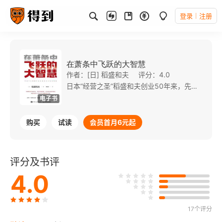
登录
注册
在萧条中飞跃的大智慧
作者：[日] 稻盛和夫
评分：4.0
日本“经营之圣”稻盛和夫创业50年来，先后经历过两次石油危机、日元升值危机和日本泡沫经济危机。而每次危机后，他的企业都得到了快速发展。稻盛和夫具有应对和克服经济危机的丰富经验。把危机看作成长的机会，把萧条当作再发展的飞跃台，都是他的经验之谈。 本书将从应对策略和经营思想等多个层面展现这位“经营之圣”应对经济危机的大智慧，围绕稻盛经营哲学阐述在逆境中克服困难，迎接挑战，取得发展的方法，对当今面临困境的企业具有很强的指导意义，是萧条中企业的思想读本。
电子书
购买
试读
会员首月6元起
评分及书评
4.0
17个评分