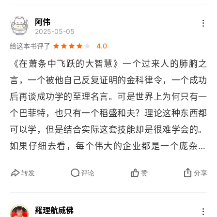
面，稻盛和夫将 “利他之心” 置于经营核心，认为金
房子。利己主义的经营就像偷工减料，房子可能很
融危机源于人类无节制的欲望，而企业家的使命是
阿伟
快盖好、很漂亮，但一阵风雨就会坍塌。用正确价
2025-05-05
 “保护员工及其家属”。他创造的 “人生方程式”—— 
值观经营，就像打好坚实的地基、用真材实料，房
给这本书评了
4.0
人生・工作成果 = 思维方式 × 热情 × 能力 —— 强
子盖得慢，但能抗风雨，世代安居。3. 用哲学经营
《在萧条中飞跃的大智慧》一个过来人的肺腑之
调正向价值观的决定性作用，其中思维方式若为负
企业，经营需要哲学的指导。优秀的经营哲学能够
言，一个被他自己反复证明的金科律令，一个成功
数，结果必然溃败。这种将伦理观融入商业逻辑的
帮助企业在危机中保持定力，找到正确的发展方
后再谈成功学的至理名言。可是世界上为何只有一
思考，在 “全员减薪共渡难关” 的实践中得到具象
向。做企业得有一套正确的主心骨（理念和原
个巴菲特，也只有一个稻盛和夫？理论这种东西都
化：员工因信任经营者而接受降薪，企业则通过开
则）。有了它，遇到风浪才不会慌，才知道该往哪
可以学，但是结合实际这套技能却是很难学会的。
发新产品实现逆势增长。书中列举的 “经营十二条”
儿走。一家公司坚持不裁员的哲学。遇到经济危机
如果仔细去看，每个伟大的企业都是一个庞杂的
 与 “六项精进” 看似朴素，实为穿透经济周期的底
时，很多公司选择裁员止损。但这家公司，老板带
 “四不像” 怪物。所谓的学我者生仿我者死。经济下
层逻辑。例如 “定价即经营” 原则，要求企业根据产
转发
评论
赞
分享
头降薪，组织员工培训、转型做新业务。虽然短期
行，爱戴员工，一起想办法，每个人都是推销员，
品价值而非成本定价，这使京瓷在半导体陶瓷封装
更艰难，但风雨过后，团队凝聚力和忠诚度空前强
做大企业就是践行哲学，敬天爱人，修行自己。这
领域长期保持 30% 毛利率；“付出不亚于任何人的
大，抓住新机会的速度远超对手。4. 危机是成长的
羅理航烕佛
些就像阿德勒的 
ABC 
心理模型，
A 
实际的环境，
努力” 被具象化为萧条期全员投入技术研发，京瓷