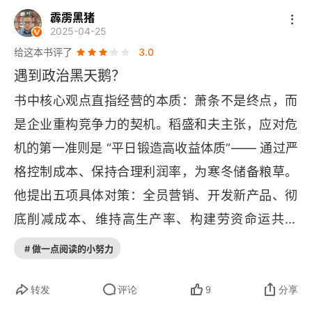
霹雳黑猪
于将危机转化为动力。行业不景气的时候，别当成
2025-04-25
灾难，要把它看成跳板。每次熬过去，企业都能往
给这本书评了
3.0
上蹿一大截，关键就是得把危机变成往前冲的劲
遇到政治黑天鹅？
儿。就像一家餐厅，疫情时没人来堂食，眼看要倒
书中核心观点直指经营的本质：萧条不是终点，而
闭。但它不认输，趁机大力发展外卖、研发半成品
是企业重构竞争力的契机。稻盛和夫主张，应对危
菜包、做线上厨艺课。结果疫情过后，它不仅活了
机的第一准则是 “平日锻造高收益体质”—— 通过严
下来，还拥有了比以前更广的客源和收入渠道，反
格控制成本、保持合理利润率，为寒冬储备粮草。
而更强大了。2. 通过光明大道获得巨大成功，反对
他提出五项具体对策：全员营销、开发新产品、彻
利己主义的经营方式，用优秀的思想、哲学和价值
底削减成本、维持高生产率、构建劳资命运共同
观指导经营。只追求个人利益的成功难以持续，真
体。这些策略在 2009 年全球金融危机中验证了其
# 做一点阅读的小努力
正的成功应该建立在正确的价值观基础上。成功要
有效性，京瓷与 
KDDI 
当年分别实现 560 亿日元和 
走正道。只顾自己赚钱的路走不远，得有好的理念
4400 亿日元利润，且未裁撤一名员工。哲学层
转发
评论
9
分享
和价值观撑着，这样的成功才踏实、长久。就像建