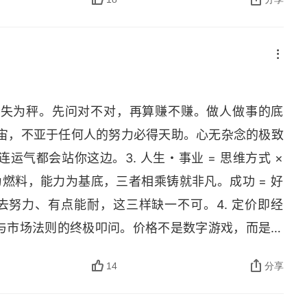
也就是说，聪明能干、巧于辞令，不过是第三等资质。
“思维方式” 是正值。但是，妒忌别人、憎恨社会、
就是负值。“思维方式” 是正值的话，人生・事业的结
的三个要点
小的负面的 “思维方式”，方程式的结果一下子就变
非得失为秤。先问对不对，再算赚不赚。做人做事的底
越高，人生和事业的负值就越大，就会留下一个悲惨的结
宇宙，不亚于任何人的努力必得天助。心无杂念的极致
气都会站你这边。3. 人生・事业 = 思维方式 ×
为燃料，能力为基底，三者相乘铸就非凡。成功 = 好
出去努力、有点能耐，这三样缺一不可。4. 定价即经
与市场法则的终极叩问。价格不是数字游戏，而是良
单元不是分权手段，而是点燃每个灵魂中为自己而战的
14
分享
生意自然成。6. 所谓创新，不过是回归到作为人本