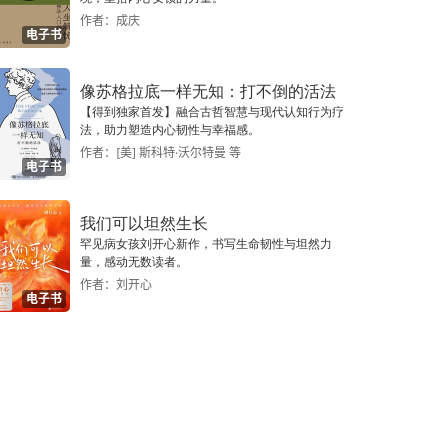
作者：成庆
电子书
像苏格拉底一样无知：打不倒的活法
【得到独家首发】融合古哲智慧与现代认知行为疗
法，助力塑造内心韧性与幸福感。
作者：[美] 斯科特·沃尔特曼 等
电子书
我们可以坦然生长
罕见病女孩刘开心新作，书写生命韧性与坦然力
量，感动无数读者。
作者：刘开心
电子书