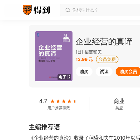
企业经营的真谛
[日] 稻盛和夫
13.99 元
购买
试读
购买会员
电子书
4.7
商业
用户推荐指数
类型
140千字
2018-05-01
主编推荐语
字数
发行日期
《企业经营的真谛》收录了稻盛和夫在2010年以