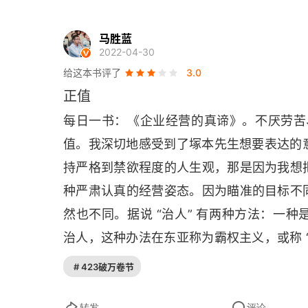
向与大灾大难搏斗的福岛的塾生致辞
经营的真谛就是把哲学做到极致
马胜蓝
2022-04-30
在逆境中找到的“哲学”
给这本书评了
3.0
正值
只具备平凡能力的人，怎样才能做出不平凡的事
每日一书：《企业经营的真谛》。不厌劳苦、
无止境的努力带来成功
值。我深切地感受到了塚本先生想要表达的意
持严格到禁欲程度的人生观，那是因为我想
思维方式是负数，结果也会是负数
种严肃认真的经营姿态。因为瞄准的目标不
哲学带来了日航意识改革的成功
然也不同。据说 “治人” 有两种方法：一
哲学点燃了员工内心的火种，唤来了客人感动的
治人，这种办法在东亚称为霸权主义，或称 
所倡导的 “德治” 的方法，就是用仁义来统治
员工意识和公司业绩联动
# 423破万卷节
人的资质，中国明代民间思想家吕新吾，在
“阿米巴经营”带来企业持续发展
也就是说，具有厚重性格，并经常对事物进
转发
评论