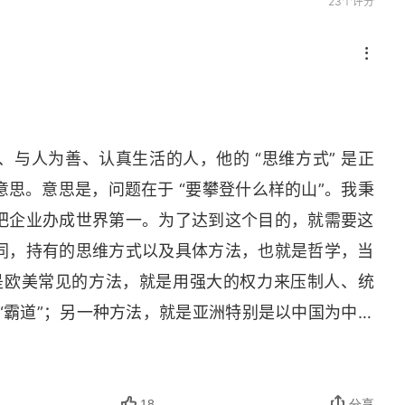
23个评分
与人为善、认真生活的人，他的 “思维方式” 是正
思。意思是，问题在于 “要攀登什么样的山”。我秉
把企业办成世界第一。为了达到这个目的，就需要这
同，持有的思维方式以及具体方法，也就是哲学，当
种是欧美常见的方法，就是用强大的权力来压制人、统
声音
“霸道”；另一种方法，就是亚洲特别是以中国为中心
的方法，这种 “德治” 的方法叫作 “王道”。有关领导
其论著《呻吟语》中说，“深沉厚重是第一等资质”。
行深入思考，是作为领导人的最重要的资质。同时，
18
分享