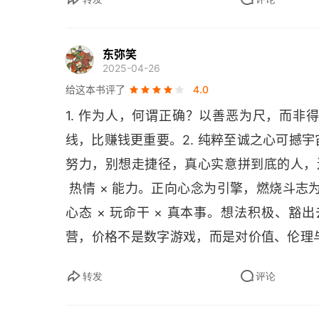
吕新吾又说，“聪明才辩是第三等资质”。
在经营实践中产生的“阿米巴经营”
不厌劳苦、与人为善、认真生活的人，他的 
东弥笑
“阿米巴经营”的三个目的
2025-04-26
否定真挚的人生态度，这样的 “思维方式” 
给这本书评了
4.0
运用“阿米巴经营”时的注意点：阿米巴组织划分
果就是一个更大的正值。相反，持有哪怕是很
1. 作为人，何谓正确？以善恶为尺，而
成了负值。这时，“能力” 越强，“热情” 
阿米巴之间如何定价
线，比赚钱更重要。2. 纯粹至诚之心可撼
果。
损伤公司整体道德和利益的“部门间利益的对立”
努力，别想走捷径，真心实意拼到底的人，连运
 热情 × 能力。正向心念为引擎，燃烧斗志
阿米巴长需要哲学
心态 × 玩命干 × 真本事。想法积极、豁
把“体贴人的经营”变为现实可能的经营体制
营，价格不是数字游戏，而是对价值、伦理
心账。5. 将全员化为燃烧的经营者，划小
渗透到世界各个角落的“阿米巴经营”
转发
评论
觉醒之火，让员工像给自己家干活一样上心，
京瓷会计学：今日经营迫切需要的会计学
该如此的纯粹原点，向惯性思维宣战。