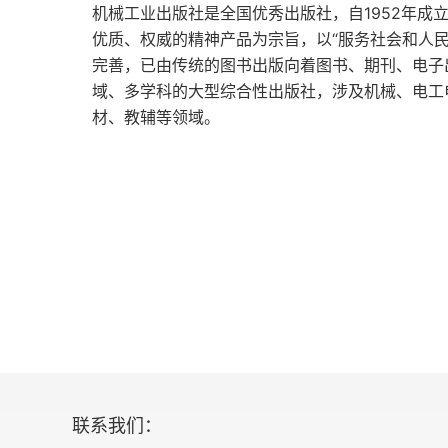
7.玻璃般透明的经营原则
机械工业出版社是全国优秀出版社，自1952年成
优质、权威的精神产品为宗旨，以“服务社会和人
坚实的经营管理体制促进企业进一步发展
完善，已由传统的图书出版向着图书、期刊、电子
域、多学科的大型综合性出版社，涉及机械、电工
领导人的资质
材、教辅等领域。
站在企业活动前头的领导人应有的姿态
篷马车队队长所体现的领导人的五个要件
真正的领导力是什么
指引个人和企业成长发展的要素：日航重建成功
指引个人和企业成长发展的要素
日航重建成功的真正原因
联系我们：
盛和塾的塾生实践“利他之心”