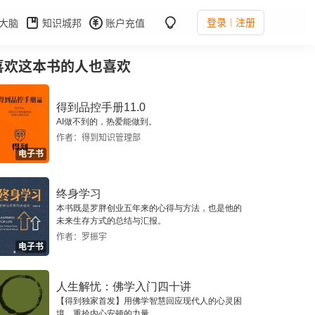
登录
注册
大脑
知识城邦
账户充值
喜欢这本书的人也喜欢
得到品控手册11.0
AI做不到的，热爱能做到。
作者：得到知识管理部
电子书
终身学习
本书既是罗胖创业五年来的心得与方法，也是他的
未来生存方式的总结与汇报。
作者：罗振宇
电子书
人生解忧：佛学入门四十讲
【得到独家首发】用佛学智慧回应现代人的心灵困
境，重拾内心安顿的力量。