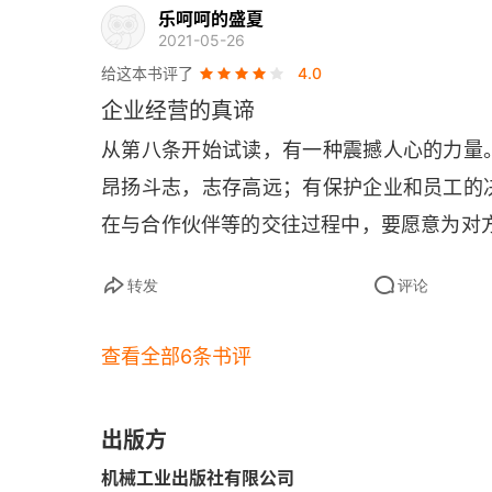
乐呵呵的盛夏
并非财务专家的我所确立的会计原则
2021-05-26
给这本书评了
4.0
经营的原点和会计：回到事物的本质思考问题
企业经营的真谛
与财务部长的争论中产生的会计学
从第八条开始试读，有一种震撼人心的力量
1.以现金为基础的经营原则
昂扬斗志，志存高远；有保护企业和员工的
在与合作伙伴等的交往过程中，要愿意为对
2.一一对应的原则
3.筋肉坚实的原则
转发
评论
4.完美主义的原则
查看全部6条书评
5.双重确认的原则
出版方
6.提高核算效益的原则
机械工业出版社有限公司