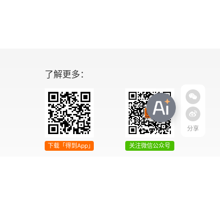
了解更多：
分享
下载「得到App」
关注微信公众号
04号
增值电信业务经营许可证 京ICP证090644号
2042303号