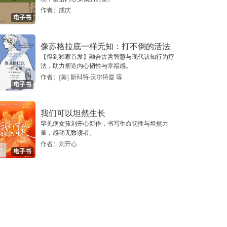
作者：成庆
电子书
像苏格拉底一样无知：打不倒的活法
【得到独家首发】融合古哲智慧与现代认知行为疗
法，助力塑造内心韧性与幸福感。
作者：[美] 斯科特·沃尔特曼 等
电子书
我们可以坦然生长
罕见病女孩刘开心新作，书写生命韧性与坦然力
量，感动无数读者。
作者：刘开心
电子书