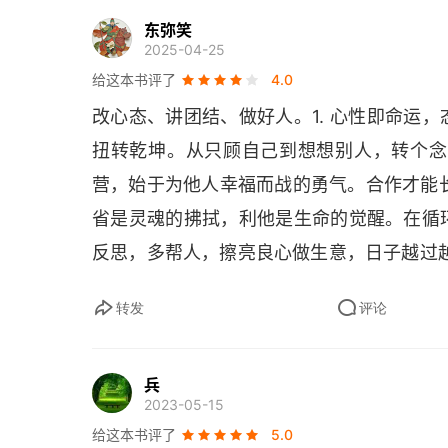
1. 动机至善，私心了无
东弥笑
2025-04-25
2. 经营的原点
给这本书评了
4.0
改心态、讲团结、做好人。1. 心性即命运
3. 经营者的基本素养
扭转乾坤。从只顾自己到想想别人，转个念
第4章 关爱之心
营，始于为他人幸福而战的勇气。合作才能长
省是灵魂的拂拭，利他是生命的觉醒。在循
1. 命运与立命
反思，多帮人，擦亮良心做生意，日子越过
2. 心之结构
转发
评论
3. 利他之心
盛和塾
兵
2023-05-15
给这本书评了
5.0