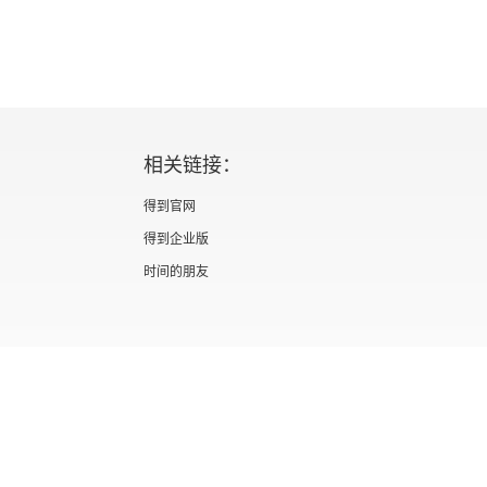
相关链接：
得到官网
得到企业版
时间的朋友
证 新出发京零字第海200073号
广播电视节目制作经营许可证 （京）字第012
信息网络传播视听节目许可证 0110567
隐私政策
知识产权声明
京ICP备05039090号-10
京公网安备 1101050