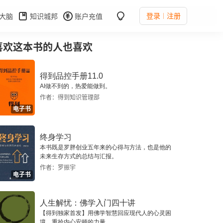
登录
注册
大脑
知识城邦
账户充值
喜欢这本书的人也喜欢
得到品控手册11.0
AI做不到的，热爱能做到。
作者：得到知识管理部
电子书
终身学习
本书既是罗胖创业五年来的心得与方法，也是他的
未来生存方式的总结与汇报。
作者：罗振宇
电子书
人生解忧：佛学入门四十讲
【得到独家首发】用佛学智慧回应现代人的心灵困
境，重拾内心安顿的力量。