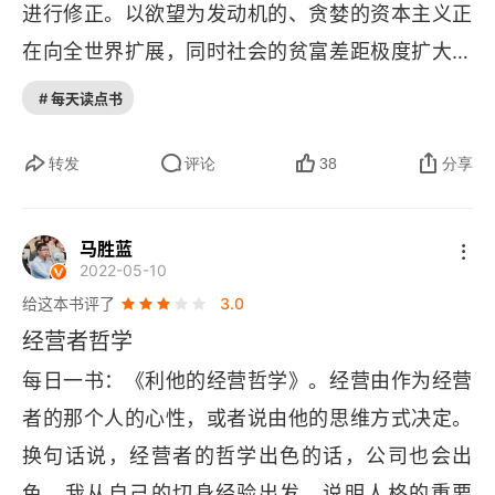
进行修正。以欲望为发动机的、贪婪的资本主义正
人的本质是什么？与外国干部三天的讨论
在向全世界扩展，同时社会的贫富差距极度扩大，
社会矛盾极端尖锐。为了解决这个问题，有关国家
# 每天读点书
我们凡人，怎么做才能够在灵魂层面上判断事物呢
正在建立和健全各类法律制度，强化管理监督体
“动机至善，私心了无”
制。但是，我相信，问题的根源在于经营者的内
转发
评论
38
分享
心，根本的对策在于排除经营者的私心，就是利己
领导人应该具备优秀的品格和哲学
之心。这是我的信念。现在，世界上对我的观点产
马胜蓝
企业的自我革新 在第十六届研究开发管理科学讲座
2022-05-10
生共鸣的人正在增加。《利他的经营哲学》收录了
上的讲演—1991年6月5日
给这本书评了
3.0
 20 世纪 90 年代我所做的几次讲演。当时，日本
经营者哲学
发明发现属于哲学的领域
泡沫经济开始破灭，日本的经营者逐渐丧失了经营
每日一书：《利他的经营哲学》。经营由作为经营
企业应有的正确姿态。现在虽然已经过去了 20 多
“概念先行”的发想
者的那个人的心性，或者说由他的思维方式决定。
年，但出版社认为，我当时的讲演仍然可以成为企
无法自我革新的日本社会风气
换句话说，经营者的哲学出色的话，公司也会出
业家们的指针，可以为社会敲响警钟，因此才将本
色。我从自己的切身经验出发，说明人格的重要