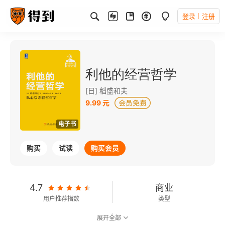
登录
注册
利他的经营哲学
[日] 稻盛和夫
9.99 元
电子书
购买
试读
购买会员
4.7
商业
用户推荐指数
类型
展开全部
6.8
可以朗读