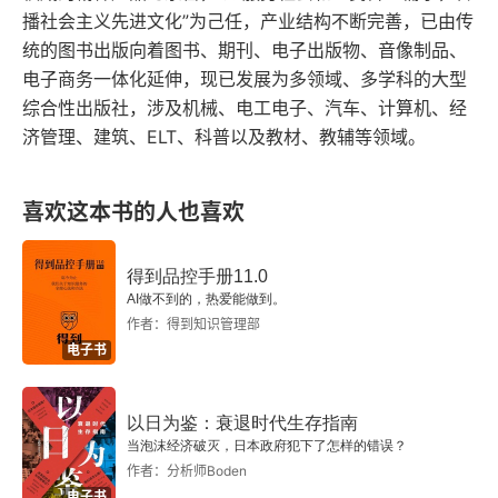
信、责任、创新等重要原则。就像是在建造一座房
播社会主义先进文化”为己任，产业结构不断完善，已由传
创造，就是把一切该做的事都做彻底了，仍然解决
营造公司风气的是员工的心
统的图书出版向着图书、期刊、电子出版物、音像制品、
子时，需要打好坚实的基础，确保房屋的稳固和耐
不了问题，在无路可走时，不执着于任何事物，以
电子商务一体化延伸，现已发展为多领域、多学科的大型
关爱体贴中包含烈风般的严厉
用。明白了一个道理：利他不仅是一种道德准则，
谦虚的心境面对现实，创造之神就光临了。经营企
综合性出版社，涉及机械、电工电子、汽车、计算机、经
更是一种智慧和策略。在经营企业和生活中，我们
业这件事，光有专业领域的知识，光是懂得专业，
济管理、建筑、ELT、科普以及教材、教辅等领域。
利他的动机导致成功—创建通信事业
应该时刻保持利他的心态，关注他人的需求和幸
并不能做好。经营由作为经营者的那个人的心性，
善意并购是业绩提升的关键
福，这样才能获得更大的成功和满足。
喜欢这本书的人也喜欢
或者说由他的思维方式决定。换句话说，经营者的
提高心性，拓展经营 在第一届领导人经营讲座上的
哲学出色的话，公司也会出色，专业知识并不起决
讲演—1995年5月12日
得到品控手册11.0
定性作用。对于今天自己还存在着这一事实，充满
AI做不到的，热爱能做到。
喜悦之情；对于绝对的存在，充满感激之情，这样
作者：得到知识管理部
提高心性，拓展经营
电子书
来度过每一天。我认为，抱着这种心态，不但能让
企业经营由领导人的思维方式和意志决定
我们生活得轻松美好，而且可以唤来幸福和好运。
以日为鉴：衰退时代生存指南
公司的业绩就是经营者的意识本身
思念造业，而这个业一定会作为现象呈现。所以，
当泡沫经济破灭，日本政府犯下了怎样的错误？
作者：分析师Boden
要成为领导者的人应该拼命去思考好事、善事，思
依靠朴实的判断基准，才有了今日的京瓷
电子书