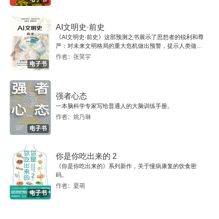
考如何去关爱、同情别人，思考如何为社会、为世
人生·工作的结果＝思维方式×热情×能力
人多做贡献。领导人由于具备了满满的关爱、同情
AI文明史·前史
《AI文明史·前史》这部预测之书展示了思想者的锐利和尊
他人之心，不但自己能够度过幸福多彩的人生，而
人用“心”判断事物
严：对未来文明格局的重大危机做出预警，提示人类做出
智慧的选择。
且能够促使整个社会更加协调、更好发展。
作者：张笑宇
电子书
不能用本能、感觉、感情、理性进行判断
你的灵魂知道“何谓正确”
强者心态
一本脑科学专家写给普通人的大脑训练手册。
至少一天静心20分钟
作者：姚乃琳
电子书
全体员工对哲学产生共鸣了吗
你是你吃出来的 2
让哲学“血肉化”
《你是你吃出来的》系列新作，关于慢病康复的饮食密
码。
不断追问自己：“动机善吗？私心无吗？”
作者：夏萌
电子书
第二电电的成功证明了思维方式的重要性