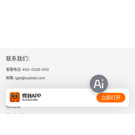
六项精进之三：要每天反省
六项精进之四：活着就要感谢
六项精进之五：积善行，思利他
六项精进之六：不要有感性的烦恼
联系我们：
实践“六项精进”，成就伟业
客服电话: 400-0526-000
邮箱: iget@luojilab.com
白隐禅师的《坐禅和赞》
相关链接：
才能不可私有化，为社会、为世人尽力 在京都市干
立即打开
部职员研修会上的讲演—1996年8月30日
得到官网
得到企业版
领导人应该是怎样的
时间的朋友
基于东方哲学的严于律己的领导论