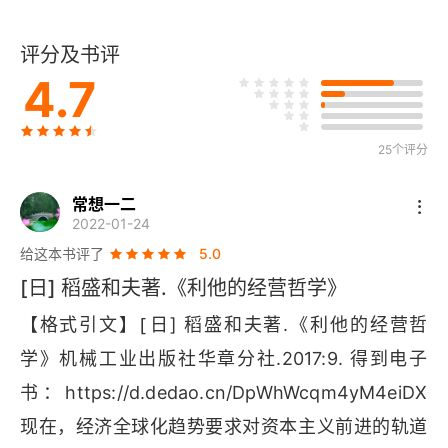
改变人的心理
评分及书评
4.7
领导力和判断基准 在原邮政省的讲演—1991年5月
31日
25个评分
领导必须有领导力
领导人的第一条件：给组织施加影响力
常想一二
2022-01-24
现在的经营状态是日常判断的积累
给这本书评了
5.0
[日] 稻盛和夫著.《利他的经营哲学》
“判断基准”决定领导人的价值
[
【格式引文】
日] 稻盛和夫著.《利他的经营哲
追问下去的话，就追到了人的本能
学》机械工业出版社华章分社.2017:9. 得到电子
书：
https
://
d
.
dedao
.
cn
/
DpWhWcqm
4
yM
4
理性判断及其局限
现在，经济全球化趋势要求对资本主义前进的轨道
在超越理性的灵魂层面上进行判断