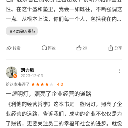
书出版问世。
研究者的唯一依靠是内心的指针
性。在这个盛和塾里，我会一如既往，不断强调这
缺乏高尚的人格，就抓不住事物的核心
一点。从根本上说，你们每一个人，包括我在内，
都不过是一个普通的人，头脑的聪明程度并没有多
蛮勇与真勇之间只差一层薄纸
# 423破万卷节
大的差异。确实有的人聪明伶俐，有的人不太聪
本能和理性的作用
明，但这种能力的差距可以通过努力做出相应的弥
转发
评论
20
分享
遭遇困难，不要逃避，要从正面应对
补。然而，从工作的结果来看，人与人之间可以有
天壤之别。这到底是为什么呢？人性之差、人格之
刘力韬
拂去杂念，新天地显现
2023-12-03
差导致了结果的巨大差异。只要提升人性，提升人
给这本书评了
经营和斗魂 在札幌盛和塾开塾仪式上的讲话—1992
4.0
格，经营就会顺畅。一旦公司开始运行，我必须保
年8月26日
一盏明灯，照亮了企业经营的道路
证招来的 20 名员工的生活，为此，我拼命工作。
《利他的经营哲学》这本书是一盏明灯，照亮了企
领导人的哲学决定经营
因此我的情况是，一开始就没有把满足自己的欲望
业经营的道路，告诉我们，成功的企业不仅仅是为
作为工作的动机。必须守护员工，这是我一贯的做
守护员工不是轻松的事
了赚钱，更要关注员工的幸福和社会的进步。就像
事动机。把必须守护员工作为动机，我就能够夜以