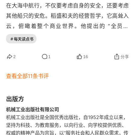
在大海中航行，不仅要考虑自身的安全，还要考虑
马拉松赛的斗魂
继日拼命工作。我认为，为了守护全体员工，怎么
其他船只的安危。稻盛和夫的经营哲学，它高耸入
辛苦努力都值得，哪怕粉身碎骨也无妨。我就是这
与其“不言实行”，不如“有言实行”
云，俯瞰着整个商业世界。他提出的 “全员营
么干的。所以我只知道销售最大化、费用最小化，
竭尽全力紧跟先头团队
销”、“六项精进” 和 “十二条” 等经营策略，就像是
这就是经营。所以我的工作就是大力降低费用，大
# 每天读点书
一步步攀登山锋的阶梯，每一步都踏实有力。全员
力提升销售额。人是脆弱的动物。依靠自己的意志
持续超速奔跑，促进成长发展
营销就像是让员工一起划船，每个人都有自己的任
2
1
16
分享
改变自己，是一件很困难的事情。深信不可能，等
人们认为“绝不可能做成”的事，我们做
务和责任。就像在一个接力赛中，每个人都尽自己
于自己否定了可能性。只有相信可能性的人，才能
查看全部11条书评
最大的努力去完成自己的棒次，才能让整个团队取
让企业经营好转的哲学 在盛和塾关东地区塾长例会
改变自己。但实际上这很难做到。人在精神、感情
上的讲话—1994年8月9日
得好成绩。六项精进则像是锻炼身体的六个方面，
上其实是很软弱的，要采取行动锻炼自己往往力不
要求员工不断学习、反思自己，提升自己的素质。
出版方
从心。每个人的灵魂都由真、善、美构成。真就是
当社长应有的心态
这就像在健身房里锻炼肌肉，只有通过不断的锻炼
机械工业出版社有限公司
追求真理之心，善就是一颗善心。以他人之乐为
社长心得八条
机械工业出版社是全国优秀出版社，自1952年成立以来，
和营养补充，才能让身体变得更加健康和强壮。十
乐，以他人之苦为苦，也就是同情，是有利于他人
坚持为科技、为教育服务，以向行业、向学校提供优质、
二条则像是企业经营中的十二个关键点，强调诚
为什么经营需要哲学
的利他精神。追求美好的事物也是人的本心。所谓
权威的精神产品为宗旨，以“服务社会和人民群众需求，传