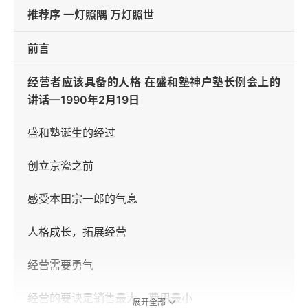
推荐序 一灯照隅 万灯照世
前言
经营者应该具备的人格 在盛和塾神户塾长例会上的
讲话—1990年2月19日
盛和塾诞生的经过
创立京瓷之前
感受本田宗一郎的气息
人格成长，拓展经营
经营需要勇气
经营的要诀是销售最大、费用最小
展开全部