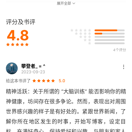
展开全部
第三章 用行动保持心理健康
评分及书评
1 躯体瘫痪会导致情绪体验的丧失
4.8
2 放松能够消除疼痛，平静能够化解愤怒
3 用行为激活法对抗抑郁症
4个评分
第四章 用行动增强意志力
攀登者_ = ^
2023-09-23
1 当心适得其反的奖励机制
给这本书评了
5.0
精神活跃：关于所谓的 “大脑训练” 能否影响你的精
2 “得寸进尺”法让小改变产生大影响
神健康，坊间存在很多争论。然而，表现出对周围
3 拉近所爱，推开所恶，轻松减肥
世界感兴趣的样子是有好处的。紧跟世界新闻，了
解你所在地区发生的时事，开始写博客，设定目
第五章 用行动增强说服力
标，充满好奇心，保持爱好和兴趣，与朋友和家人