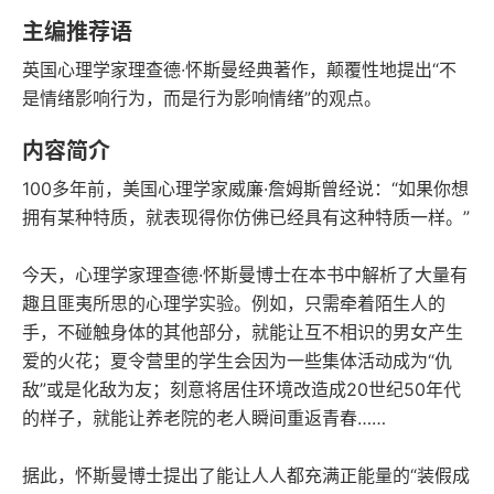
语音朗读
字数
主编推荐语
2023-09-01
英国心理学家理查德·怀斯曼经典著作，颠覆性地提出“不
发行日期
是情绪影响行为，而是行为影响情绪”的观点。
内容简介
100多年前，美国心理学家威廉·詹姆斯曾经说：“如果你想
拥有某种特质，就表现得你仿佛已经具有这种特质一样。”
今天，心理学家理查德·怀斯曼博士在本书中解析了大量有
趣且匪夷所思的心理学实验。例如，只需牵着陌生人的
手，不碰触身体的其他部分，就能让互不相识的男女产生
爱的火花；夏令营里的学生会因为一些集体活动成为“仇
敌”或是化敌为友；刻意将居住环境改造成20世纪50年代
的样子，就能让养老院的老人瞬间重返青春……
据此，怀斯曼博士提出了能让人人都充满正能量的“装假成