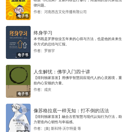
根据《民法典》全新内容进行修订，用漫画的形式讲述法
律问题。
作者：河南西吉文化传播有限公司
电子书
终身学习
本书既是罗胖创业五年来的心得与方法，也是他的未来生
存方式的总结与汇报。
作者：罗振宇
电子书
人生解忧：佛学入门四十讲
【得到独家首发】用佛学智慧回应现代人的心灵困境，重
拾内心安顿的力量。
作者：成庆
电子书
像苏格拉底一样无知：打不倒的活法
【得到独家首发】融合古哲智慧与现代认知行为疗法，助
力塑造内心韧性与幸福感。
作者：[美] 斯科特·沃尔特曼 等