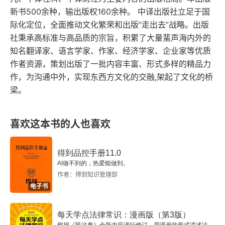
新书500余种，输出版权160余种。 中译出版社立足于国
5 相信的力量让你更年轻
际化定位，全面推动文化繁荣和出版“走出去”战略。出版
社秉承高标准与高品质的宗旨，积累了大量蜚声海内外的
结语 装假成真，成为你想成为的任何人
知名翻译家、语言学家、作家、经济学家、企业家等优质
作者资源，策划出版了一批内容丰富、形式多样的精品力
致谢
作，为沟通中外，实现东西方文化的交融,架起了文化的桥
梁。
喜欢这本书的人也喜欢
得到品控手册11.0
AI做不到的，热爱能做到。
作者：得到知识管理部
电子书
每天学点法律常识：漫画版（第3版）