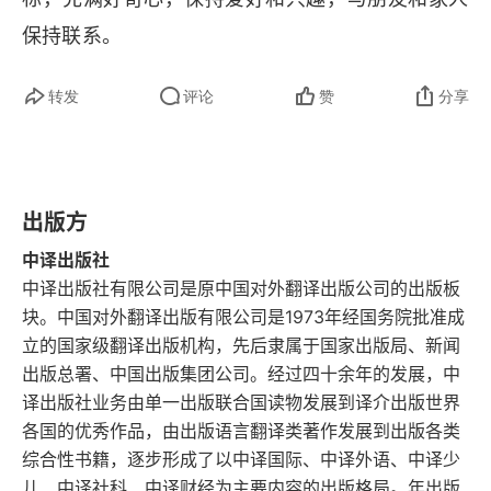
1 说服他人时遇到的障碍
保持联系。
2 一人传虚，万人传实
转发
评论
赞
分享
3 行为侧重点可创造新理念
4 强制改变也会带来良好效果
出版方
5 一致行动给团队带来的巨大力量
中译出版社
第六章 用行为塑造全新的自我
中译出版社有限公司是原中国对外翻译出版公司的出版板
块。中国对外翻译出版有限公司是1973年经国务院批准成
1 改变你的行为就能改变你的性格
立的国家级翻译出版机构，先后隶属于国家出版局、新闻
出版总署、中国出版集团公司。经过四十余年的发展，中
2 高能量姿势让你更自信
译出版社业务由单一出版联合国读物发展到译介出版世界
各国的优秀作品，由出版语言翻译类著作发展到出版各类
3 人靠衣装是真理
综合性书籍，逐步形成了以中译国际、中译外语、中译少
儿、中译社科、中译财经为主要内容的出版格局。年出版
4 人性中的善良天使与邪恶魔鬼