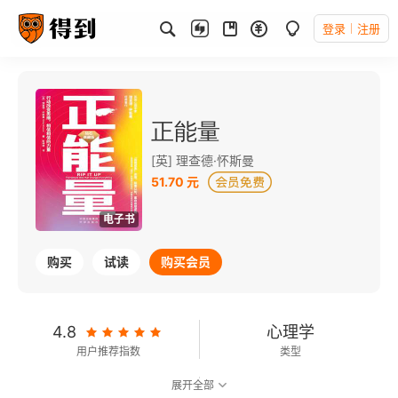
登录
注册
正能量
[英] 理查德·怀斯曼
51.70 元
电子书
购买
试读
购买会员
4.8
心理学
用户推荐指数
类型
展开全部
可以朗读
125千字