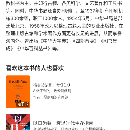
教科书为主，并印行古籍、各类科学、文艺著作和工具书
1931年 辛未 二十一岁
等。同时，中华书局还自办印刷厂，至1937年拥有印刷机
械300余架，职工1000余人。1954年5月，中华书局总部
1932年 壬申 二十二岁
迁址北京，1958年改为以整理古籍为主的专业出版社，在
整理出版古籍和学术著作方面更有长足的进展，从而享誉
1933年 癸酉 二十三岁
海内外。曾出版《中华大字典》《四部备要》《图书集
1934年 甲戌 二十四岁
成》《中华百科丛书》等。
1935年 乙亥 二十五岁
喜欢这本书的人也喜欢
1936年 丙子 二十六岁
得到品控手册11.0
卷二
AI做不到的，热爱能做到。
作者：得到知识管理部
1937年 丁丑 二十七岁
电子书
1938年 戊寅 二十八岁
以日为鉴：衰退时代生存指南
当泡沫经济破灭，日本政府犯下了怎样的错误？