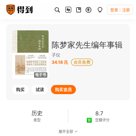
登录
注册
陈梦家先生编年事辑
子仪
34.18 元
电子书
购买
试读
购买会员
历史
8.7
类型
豆瓣评分
展开全部
可以朗读
272千字