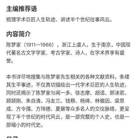
语音朗读
字数
主编推荐语
2021-06-01
梳理学术巨匠人生轨迹、讲述半个世纪往事风云。
发行日期
内容简介
陈梦家（1911—1966），浙江上虞人，生于南京，中国现
代著名古文字学家、考古学家、诗人，在学术界享有盛
誉。
本书详尽地搜集与陈梦家先生相关的各种文献资料，条缕
其生平事迹，不仅真切描绘出一代学术巨匠的人生轨迹，
同时还揭示了陈梦家与闻一多、徐志摩、胡适、郭沫若、
顾颉刚、朱自清、冯友兰、钱穆、杨绛、林徽因、梁思
成、方令孺、方玮德、夏鼐等众多名人的交往脉络，更呈
现了半个世纪的时代风云，是一部完整的个人史，也是一
部缩小的时代史。