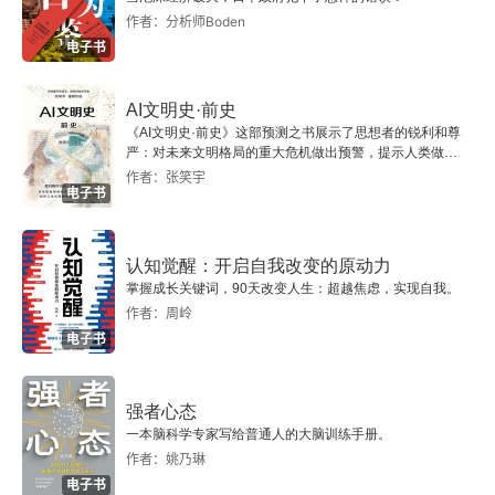
1939年 己卯 二十九岁
作者：分析师Boden
电子书
1940年 庚辰 三十岁
1941年 辛巳 三十一岁
AI文明史·前史
《AI文明史·前史》这部预测之书展示了思想者的锐利和尊
严：对未来文明格局的重大危机做出预警，提示人类做出
1942年 壬午 三十二岁
智慧的选择。
作者：张笑宇
电子书
1943年 癸未 三十三岁
认知觉醒：开启自我改变的原动力
卷三
掌握成长关键词，90天改变人生：超越焦虑，实现自我。
作者：周岭
1944年 甲申 三十四岁
电子书
1945年 乙酉 三十五岁
强者心态
1946年 丙戌 三十六岁
一本脑科学专家写给普通人的大脑训练手册。
作者：姚乃琳
1947年 丁亥 三十七岁
电子书