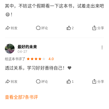
其中，不妨这个假期看一下这本书，试着走出来吧
令你泥足深陷的七大借口
😄
！
1. 不是还可以做朋友吗
转发
评论
2
分享
2. 我需要做个了结
3. 我就是想都弄清楚，说清那件事就离开
最好的未来
04-27
4. 我想让对方知道随时可以复合
给这本书评了
4.0
🧡
透过关系，学习好好善待自己！
5. 我只是得把东西还了
6. 我真的太饥渴了
转发
评论
1
分享
7. 我们奔走在同一个圈子
查看全部7条书评
成功“断联”的步骤