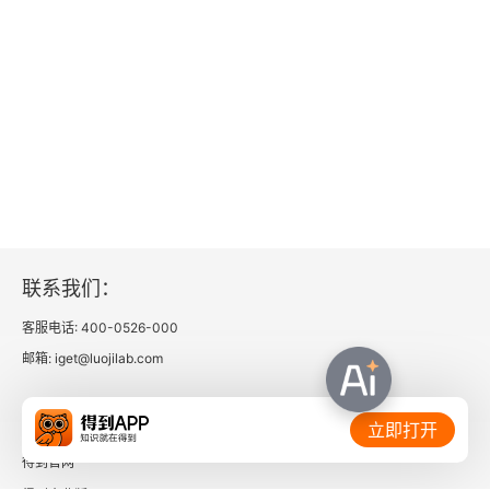
与强迫性思维对峙
做手工艺、培养爱好
橡皮筋技术
写写吧
综合技巧
联系我们：
设定目标
客服电话: 400-0526-000
如何设定目标
邮箱: iget@luojilab.com
劳逸结合
相关链接：
立即打开
自我关照：学习善待自己
得到官网