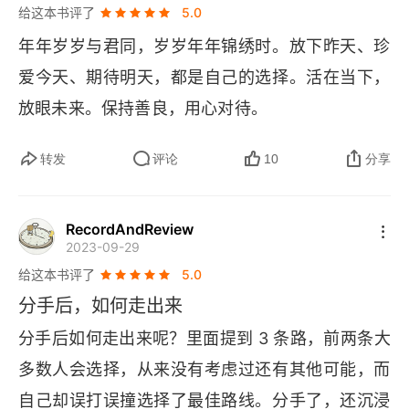
吸引“对的”人
给这本书评了
5.0
年年岁岁与君同，岁岁年年锦绣时。放下昨天、珍
第2章 自我疗愈路线图：本书将如何改变你的人生
爱今天、期待明天，都是自己的选择。活在当下，
分手后的艰难
放眼未来。保持善良，用心对待。
自我疗愈路线图
转发
评论
10
分享
自我疗愈的主要途径
善待自己
RecordAndReview
2023-09-29
处理哀伤
给这本书评了
5.0
分手后，如何走出来
应对挑战
分手后如何走出来呢？里面提到 3 条路，前两条大
你要的生活与爱情，可望可及
多数人会选择，从来没有考虑过还有其他可能，而
自己却误打误撞选择了最佳路线。分手了，还沉浸
第3章 解脱的第一要务：“断联”