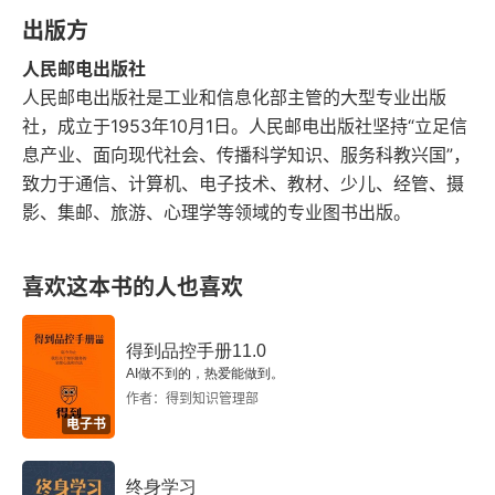
出版方
保持“断联”的练习
人民邮电出版社
第4章 面对失去：哀伤疗愈
人民邮电出版社是工业和信息化部主管的大型专业出版
社，成立于1953年10月1日。人民邮电出版社坚持“立足信
哀伤是什么
息产业、面向现代社会、传播科学知识、服务科教兴国”，
致力于通信、计算机、电子技术、教材、少儿、经管、摄
第一个周期：震惊、不相信
影、集邮、旅游、心理学等领域的专业图书出版。
第二个周期：回想、自弃、心烦意乱
喜欢这本书的人也喜欢
极度伤心
前任与恋情的不断回放
得到品控手册11.0
AI做不到的，热爱能做到。
作者：得到知识管理部
混乱与困惑
电子书
愤怒
终身学习