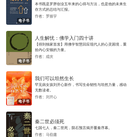
内疚
本书既是罗胖创业五年来的心得与方法，也是他的未来生
存方式的总结与汇报。
作者：罗振宇
焦虑
电子书
矛盾心理
人生解忧：佛学入门四十讲
【得到独家首发】用佛学智慧回应现代人的心灵困境，重
黏着与找回
拾内心安顿的力量。
作者：成庆
电子书
抑郁与临床干预的必要
关于哀伤第二个周期的额外建议
我们可以坦然生长
罕见病女孩刘开心新作，书写生命韧性与坦然力量，感动
无数读者。
第三个周期：认可、整合与接纳
作者：刘开心
电子书
第5章 善待自己：爱自己才能爱他人
把注意力放到自己身上
秦二世必须死
七国七人，秦二世死，陨石预言揭开覆秦序幕。
作者：马伯庸
写日记：写出来