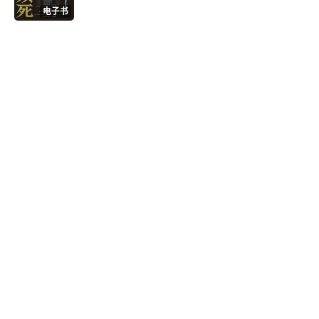
电子书
肯定语与积极的自我对话
自我对话
肯定语
如何练习肯定语
观察：捕捉消极的自我对话
准备：怎么写出有效的肯定语
培养：坚持练习
视觉化
感恩清单