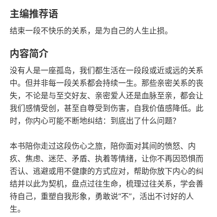
豆瓣评分
语音朗读
主编推荐语
116千字
2023-09-01
结束一段不快乐的关系，是为自己的人生止损。
字数
发行日期
内容简介
没有人是一座孤岛，我们都生活在一段段或近或远的关系
中。但并非每一段关系都会持续一生。那些亲密关系的丧
失，不论是与至交好友、亲密爱人还是血脉至亲，都会让
我们感情受创，甚至自尊受到伤害，自我价值感降低。此
时，你内心可能不断地纠结：到底出了什么问题？
本书陪你走过这段伤心之旅，陪你面对其间的愤怒、内
疚、焦虑、迷茫、矛盾、执着等情绪，让你不再因恐惧而
否认、逃避或用不健康的方式应对，帮助你放下内心的纠
结并以此为契机，盘点过往生命，梳理过往关系，学会善
待自己，重塑自我形象，勇敢说“不”，活出不讨好的人
生。