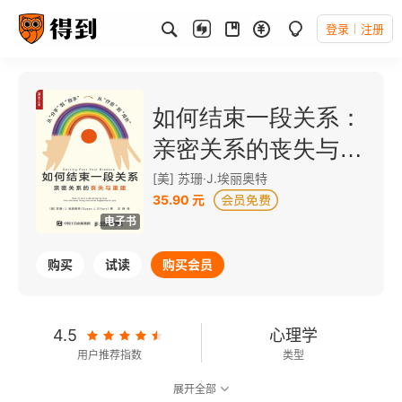
登录
注册
如何结束一段关系：
亲密关系的丧失与重
建
[美] 苏珊·J.埃丽奥特
35.90 元
电子书
购买
试读
购买会员
4.5
心理学
用户推荐指数
类型
展开全部
7.5
可以朗读