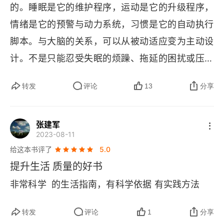
的。睡眠是它的维护程序，运动是它的升级程序，
影响睡眠的罪魁祸首：蓝光和强光
情绪是它的预警与动力系统，习惯是它的自动执行
脚本。与大脑的关系，可以从被动适应变为主动设
睡前应控制使用智能手机
计。不是只能忍受失眠的烦躁、拖延的困扰或压力
定制最佳睡眠环境
的消耗，而是可以像工程师一样，利用大脑说明书
转发
评论
13
分享
（神经科学与心理学原理）去调试和优化它。1. 睡
咖啡的“门禁”时间
眠不是休息，而是大脑通过整理日间记忆、清理代
益于睡眠的两个好习惯
张建军
谢废物来修复自身的高效修复程序，长期睡眠不足
2023-08-11
会直接损伤大脑专注力、决策力甚至健康寿命。睡
睡前应放松
给这本书评了
5.0
觉不是关机，是大脑在内部大扫除。它会把白天的
提升生活 质量的好书
增加睡眠时间是王道
经历整理归档，把垃圾清理出去。长期睡不够，就
非常科学 ­ 的生活指南，有科学依据 有实践方法
假日存觉有害健康
像电脑从不清理缓存，会越来越卡，让人注意力涣
散、判断力下降，甚至伤身体。大脑就像白天的办
转发
评论
1
分享
提升记忆力的睡眠法