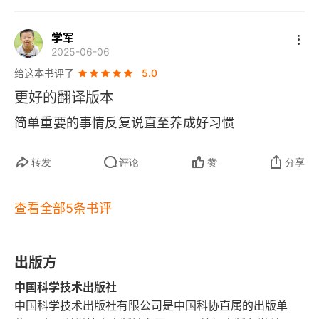
公桌，堆满了各种文件（记忆和信息）。睡眠就是
小睡利于清空大脑
夜班的清洁整理员，把文件分门别类放入档案柜
学军
2025-06-06
（长时记忆），把废纸和咖啡杯清空（清理代谢废
如何快速驱散困意
给这本书评了
5.0
物）。第二天早上，才能有一张整洁的桌子重新高
熬夜诱发基因突变
更好的翻译版本
效工作。2. 运动不仅能强健身躯，更能通过促进脑
简单重要的事情反复说直至养成好习惯
夜班影响健康
源性神经营养因子的分泌实现大脑新生，从生理层
面提升思考效率与抗压能力。运动不仅练身体，更
严重打鼾者需注意
转发
评论
赞
分享
是在保养大脑。它能让大脑分泌营养液，帮助长出
助眠营养补充剂是否有效
新的神经细胞，相当于给大脑硬件升级，让人思维
查看全部5条书评
更清晰，抗压能力更强。久坐不动，就像电脑 
何时适于服用安眠药
在闷热机箱里高负荷运行，容易过热卡顿。运动就
出版方
第二章 运动
像给电脑加了一套强大的散热系统，同时还顺便升
中国科学技术出版社
级了 
用3分钟了解本章的主要内容
CPU
，让整体运算更流畅。3. 真正的情绪抗
中国科学技术出版社有限公司是中国科协直属的出版单