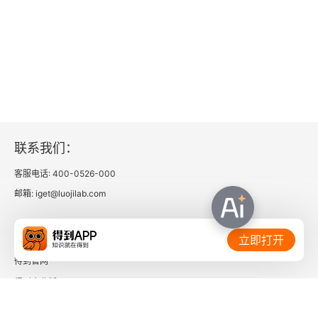
用3分钟了解本章的主要内容
提高工作效率
晨光激活血清素
早晚习惯关乎睡眠
联系我们：
助眠的科学依据
客服电话: 400-0526-000
复位生物钟
邮箱: iget@luojilab.com
增强骨质
相关链接：
立即打开
最佳散步时间
得到官网
得到企业版
起床后1小时内散步
时间的朋友