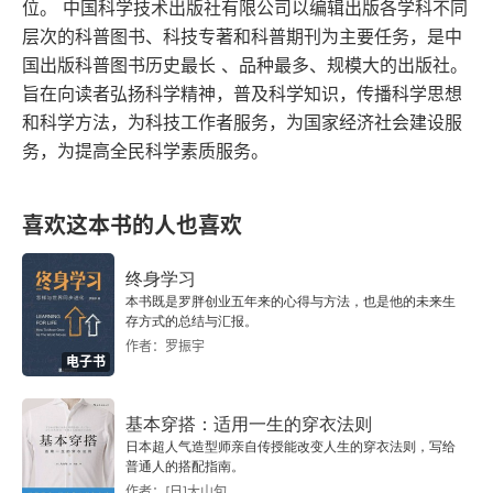
压能力是可以通过神经通路训练习得的：主动培养
位。 中国科学技术出版社有限公司以编辑出版各学科不同
运动的益处
层次的科普图书、科技专著和科普期刊为主要任务，是中
晨间血清素节律、建立正向社交联结，能从根源上
国出版科普图书历史最长 、品种最多、规模大的出版社。
运动不足的恶果
减少大脑的应激损耗。抗压能力像肌肉，可以锻炼
旨在向读者弘扬科学精神，普及科学知识，传播科学思想
出来。比如早上接触阳光、保持规律作息能让心情
和科学方法，为科技工作者服务，为国家经济社会建设服
快步走能增寿
务，为提高全民科学素质服务。
更平稳；多和人正向交流，就像给大脑充电。这些
三项最佳有氧运动
习惯能从根上减少情绪内耗，让人更皮实。晨间节
喜欢这本书的人也喜欢
律，早上醒来拉开窗帘晒会儿太阳，慢慢吃个早
碎片时间运动法
餐，而不是一睁眼就抓手机看工作消息。这个小仪
终身学习
有氧运动与无氧运动
式能设定平稳的情绪基调，避免一天从焦虑开始。
本书既是罗胖创业五年来的心得与方法，也是他的未来生
存方式的总结与汇报。
生长激素的功效
正向社交，心情低落时，找朋友吃顿饭聊聊天，而
作者：罗振宇
电子书
不是一个人胡思乱想。朋友的安慰和不同视角，能
如何刺激生长激素分泌
直接缓解压力，就像给快没电的大脑充上了电。4.
基本穿搭：适用一生的穿衣法则
心率与燃脂
日本超人气造型师亲自传授能改变人生的穿衣法则，写给
 刻意改变习惯的核心不是靠意志力硬扛，而是通过
普通人的搭配指南。
调整环境触发信号、为大脑建立新的行为回路，利
作者：[日]大山旬