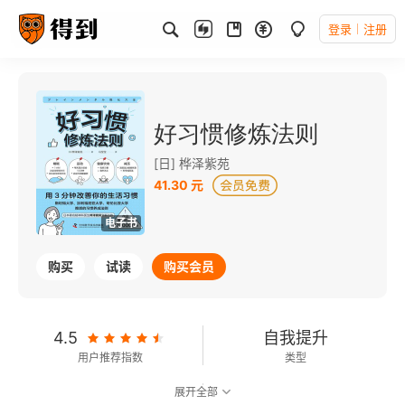
登录
注册
好习惯修炼法则
[日] 桦泽紫苑
41.30 元
电子书
购买
试读
购买会员
4.5
自我提升
用户推荐指数
类型
展开全部
7.3
可以朗读