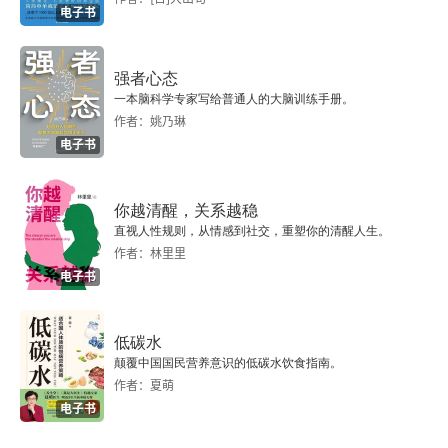
运动健脑
电子书
用大脑的镜像神经元与奖励机制实现长期坚持。改
运动增强应变能力
变习惯别硬扛，要靠设计。意志力有限，聪明的方
强者心态
睾丸激素的功效
法是调整环境（比如想少玩手机就把它放远处）；
一本脑科学专家写给普通人的大脑训练手册。
作者：姚乃琳
从微小的行动开始，让大脑容易启动；完成后给自
肌肉训练的必要性
电子书
己小奖励。这样大脑会更乐意坚持下去。想多读
利于提升专注力
书，把书放在床头柜或沙发上最显眼的位置（调整
你越清醒，关系越稳
环境），每晚只要求自己读一页（微小开始），读
直视人性规则，从情感到社交，重塑你的清醒人生。
预防及治疗精神疾病
作者：林里里
完就在日历上打个勾（即时奖励）。想健康饮食，
电子书
健忘的早期发现与治疗
提前洗好水果放在茶几上，把零食收到柜子里（调
整环境）。饿的时候，先吃水果这个默认选项。总
运动治疗健忘
低碳水
颠覆中国国民营养意识的低碳水饮食指南。
之，顶尖的表现，源于对自身硬件（大脑与身体）
久坐致命
作者：夏萌
精心的设计与养护。通过理解并主动管理睡眠、运
电子书
如何防止久坐
动、情绪和习惯，就能从生理层面改造大脑，从而