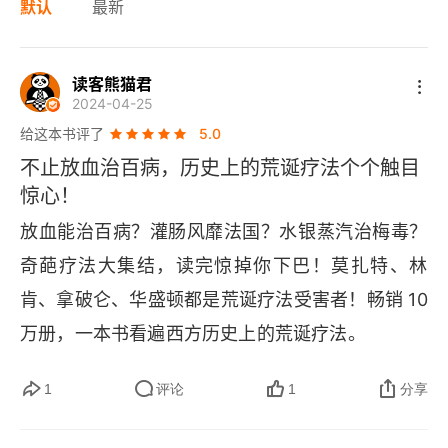
默认
最新
读客熊猫君
2024-04-25
给这本书评了
5.0
不止放血治百病，历史上的荒诞疗法个个触目
惊心！
放血能治百病？灌肠风靡法国？水银蒸汽治梅毒？
奇葩疗法大集结，读完惊掉你下巴！莫扎特、林
肯、拿破仑、华盛顿都是荒诞疗法受害者！畅销 10 
万册，一本书看遍西方历史上的荒诞疗法。
1
评论
1
分享