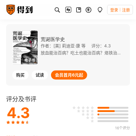
登录
注册
荒诞医学史
作者：[美] 莉迪亚·康 等
评分：4.3
放血能治百病？吃土也能治百病？烙铁治痔？灌肠风靡法国？……匪夷所思。医学史上多的是荒诞不经的疗法。 莫扎特、林肯、拿破仑、弗洛伊德、乔治·华盛顿……意想不到。这些名人竟都是荒诞疗法的受害者。 本书收录了人类历史上各式各样的荒诞疗法：有的诙谐，有的迷惑，有的惊悚……它们让人捧腹大笑的同时，又深感“肉疼”。不过，这些都是人类为了活下去而抓住的希望，而人类医学，也正是在荒诞中得以大步前进，发展至今。 翻开本书，看医学如何从愚昧走向科学。
电子书
购买
试读
会员首月6元起
评分及书评
4.3
16个评分