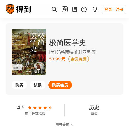
登录
注册
极简医学史
[美] 玛格丽特·维利亚尼 等
53.99 元
电子书
购买
试读
购买会员
4.5
历史
用户推荐指数
类型
展开全部
8.1
可以朗读