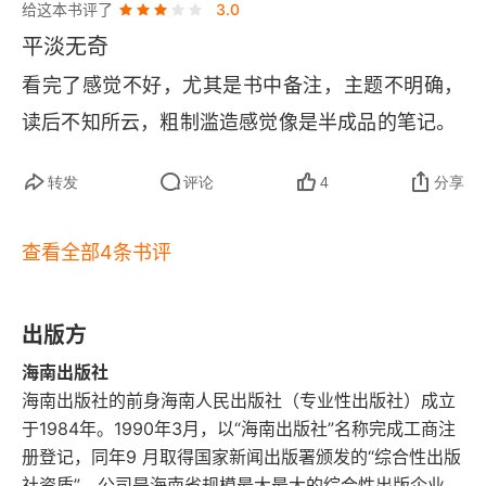
弱与人类的伟大。
31 公元1905年激素与内分泌学
给这本书评了
3.0
平淡无奇
32 公元1907年“伤寒玛丽”——最臭名昭著的厨师
看完了感觉不好，尤其是书中备注，主题不明确，
33 公元1909年埃利希的“灵丹妙药”与化疗
读后不知所云，粗制滥造感觉像是半成品的笔记。
34 公元1922年控制糖尿病病情
转发
评论
4
分享
35 公元1929年弗莱明的脏培养皿带来了青霉素
查看全部4条书评
36 公元1930年医学史上最残忍的错误
37 公元1939—1955年挽救了美国总统生命的老鼠
出版方
药
海南出版社
海南出版社的前身海南人民出版社（专业性出版社）成立
38 公元1944年发现DNA
于1984年。1990年3月，以“海南出版社”名称完成工商注
册登记，同年9 月取得国家新闻出版署颁发的“综合性出版
39 公元1945年污水里的神奇药物
社资质”。公司是海南省规模最大最大的综合性出版企业，