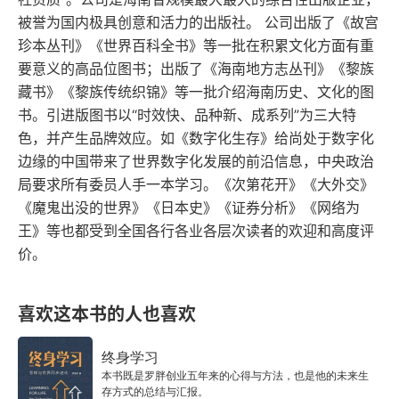
40 公元1945年用香肠肠衣、洗衣机和果汁罐拯救
被誉为国内极具创意和活力的出版社。 公司出版了《故宫
生命
珍本丛刊》《世界百科全书》等一批在积累文化方面有重
要意义的高品位图书；出版了《海南地方志丛刊》《黎族
41 公元1951年弗兰肯斯坦与心脏仪器
藏书》《黎族传统织锦》等一批介绍海南历史、文化的图
书。引进版图书以“时效快、品种新、成系列”为三大特
42 公元1967年布隆伯格与第一种癌症预防疫苗
色，并产生品牌效应。如《数字化生存》给尚处于数字化
边缘的中国带来了世界数字化发展的前沿信息，中央政治
43 公元1967年首例心脏移植手术
局要求所有委员人手一本学习。《次第花开》《大外交》
《魔鬼出没的世界》《日本史》《证券分析》《网络为
44 公元1972年来自古代中医的抗疟药物
王》等也都受到全国各行各业各层次读者的欢迎和高度评
价。
45 公元1978年世界上第一个试管婴儿
46 公元1983年癌症的一级预防与二级预防
喜欢这本书的人也喜欢
47 公元1998年MMR疫苗与自闭症——发现与学术
终身学习
欺诈
本书既是罗胖创业五年来的心得与方法，也是他的未来生
存方式的总结与汇报。