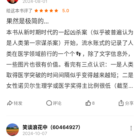
2024-08-01
 所以，某种角度上看，这块愈合的股骨不仅是人类
22 公元1870年古代的颅骨外科手术
给这本书评了
5.0
文明的起点，也是医学的起点。医学，这门带着文
23 公元1881年自然发生说与细菌致病理论
果然是极简的…
明烙印的古老艺术，以独有的方式对抗疾病与死
本书从新时期时代的一起凶杀案（似乎被普遍认为
24 公元1882年从瘴气中出现的结核病
亡，让数不清的病人恢复健康；它创造数不清的创
是人类第一宗谋杀案）开始，流水账式的记录了人
新性新思想，带来无数开启新观察角度的新方法。
25 公元1894年一桶蛇与一种抗毒素
👣
类在医学领域前行的一个个
，除了文字信息外，
这样一条与死神赛跑的求生之路，人类走了万年千
一些图片也很有价值。看完有三点认识：一是人类
26 公元1896年X射线的发现
载，每一步每一关都是惊心动魄历程…… 这些，我
取得医学突破的时间间隔似乎变得越来越短；二是
们都可以在《极简医学史》所呈现的五十个战胜死
27 公元1898年与鼠疫的生死战斗
女性诺贝尔生理学或医学奖得主比例很低（截至 2
亡的转折点，一窥其全貌。这本《极简医学史》由
28 公元1898年病毒从烟叶和人类身上获取生命支持
021 年，224 位获奖者中仅有 12 名女性）；三是
玛格丽特・维利亚尼教授，与盖尔・伊顿教授联手
转发
评论
8
分享
近代以来中国的存在感很低（唯一得奖的屠呦呦还
合著。书中以医学发展史中具有代表意义的 50 个
29 公元1900年玛丽·居里的实验室在黑暗中发光
没有医学博士学位），值得深思…
医学事件串起 5000 多年人类与疾病、死亡殊死搏
30 公元1901年输血安全
笑谈浪花中（60464927）
斗的史诗 ，带我们从这些高光时刻，感受生命的脆
2024-10-07