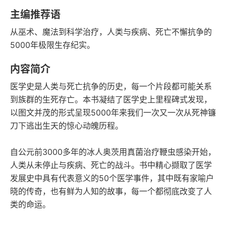
豆瓣评分
语音朗读
主编推荐语
188千字
2021-12-01
从巫术、魔法到科学治疗，人类与疾病、死亡不懈抗争的
字数
发行日期
5000年极限生存纪实。
内容简介
医学史是人类与死亡抗争的历史，每一个片段都可能关系
到族群的生死存亡。本书凝结了医学史上里程碑式发现，
以图文并茂的形式呈现5000年来我们一次又一次从死神镰
刀下逃出生天的惊心动魄历程。
自公元前3000多年的冰人奥茨用真菌治疗鞭虫感染开始，
人类从未停止与疾病、死亡的战斗。书中精心撷取了医学
发展史中具有代表意义的50个医学事件，其中既有家喻户
晓的传奇，也有鲜为人知的故事，每一个都彻底改变了人
类的命运。