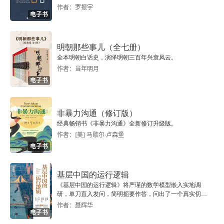
作者：罗振宇
48 公元2011年人体仿生部件
电子书
49 公元2013年粪便微生物疗法的应用
明朝那些事儿（全七册）
50 公元2016年小头畸形与寨卡病毒
全本明朝白话史，演绎明朝三百年兴衰风云。
作者：当年明月
电子书
后记 弥合传统治疗和生物科学之间的鸿沟
尾注
非暴力沟通（修订版）
经典畅销书《非暴力沟通》全新修订升级版。
诺贝尔生理学或医学奖年表（1901—2021年）
作者：[美] 马歇尔·卢森堡
电子书
关于作者
基层中国的运行逻辑
关于本系列书籍编辑
《基层中国的运行逻辑》将严谨的数学模型嵌入实地调
研，单刀直入发问，简明扼要作答，问出了一个真实切近
的基层中国。
作者：聂辉华
电子书