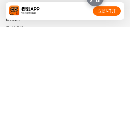
相关链接：
立即打开
得到官网
得到企业版
时间的朋友
了解更多：
下载「得到App」
关注微信公众号
社会信用代码 91110108662186561M
出版物经营许可证 新出发京零字第海200073号
广播电视节目制作经营许可证 （京）字第01204号