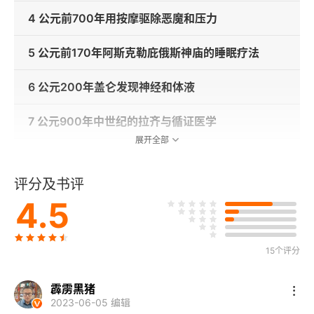
4 公元前700年用按摩驱除恶魔和压力
5 公元前170年阿斯克勒庇俄斯神庙的睡眠疗法
6 公元200年盖仑发现神经和体液
7 公元900年中世纪的拉齐与循证医学
展开全部
8 公元1508年达·芬奇留下的心脏谜题
评分及书评
9 公元1600年男助产士家族的秘密
4.5
10 公元1670年通过列文虎克的微型显微镜看世界
15个评分
11 公元1721年抗击天花
霹雳黑猪
12 公元1747年“酸橙佬”与治愈坏血病
2023-06-05 编辑