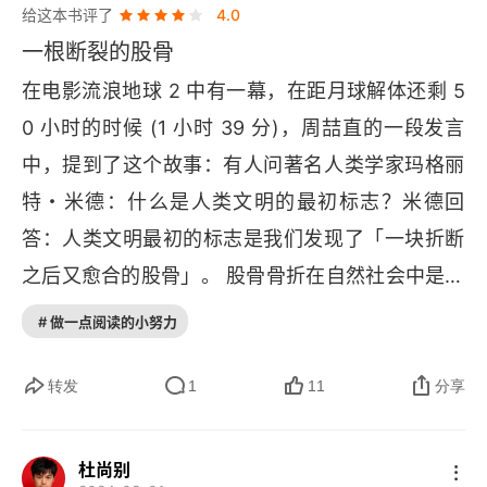
给这本书评了
4.0
13 公元1776年充血性心力衰竭的民间疗法
一根断裂的股骨
14 公元1799年“英勇”的放血疗法与水蛭热潮
在电影流浪地球 2 中有一幕，在距月球解体还剩 5
0 小时的时候 (1 小时 39 分)，周喆直的一段发言
15 公元1816年勒内·雷奈克与听诊器
中，提到了这个故事：有人问著名人类学家玛格丽
16 公元1828年切除结石的漫长过程
特・米德：什么是人类文明的最初标志？米德回
17 公元1846年笑气——让手术不再可怕
答：人类文明最初的标志是我们发现了「一块折断
之后又愈合的股骨」。 股骨骨折在自然社会中是一
18 公元1847年洗手就能降低死亡率
件极危险的事。摔断大腿意味着死亡，因为 
TA 
无
# 做一点阅读的小努力
19 公元1848年怪物汤——公共卫生是头等大事
法逃避危险，不能去河边喝水或猎取食物，还可能
被游荡的野兽吃掉。而这块愈合的股骨表明：有人
转发
1
11
分享
20 公元1854年霍乱与流行病学
花时间照顾伤者，包括帮 
TA 
处理伤口、为 
TA 
提
21 公元1867年孟德尔与遗传性状
供食物、保护 
TA 
不受攻击，使 
TA 
存活下来......
杜尚别