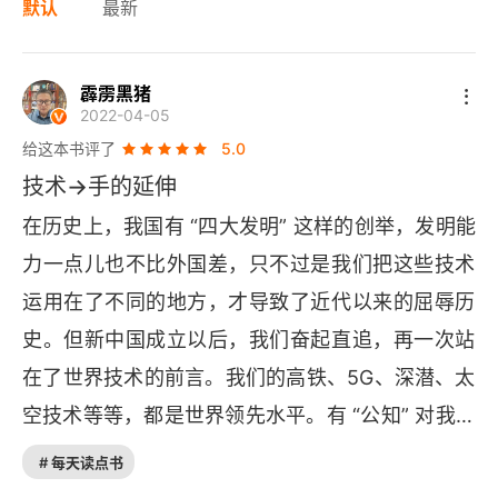
默认
最新
霹雳黑猪
2022-04-05
给这本书评了
5.0
技术→手的延伸
在历史上，我国有 “四大发明” 这样的创举，发明能
力一点儿也不比外国差，只不过是我们把这些技术
运用在了不同的地方，才导致了近代以来的屈辱历
史。但新中国成立以后，我们奋起直追，再一次站
在了世界技术的前言。我们的高铁、5
G
、深潜、太
空技术等等，都是世界领先水平。有 “公知” 对我国
的新技术成就视而不见，不断地大放厥词：“火箭发
# 每天读点书
射再多有什么用，我国连制造圆珠笔的笔尖钢也生