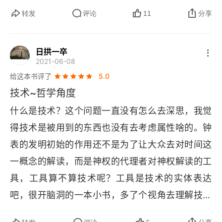
产不出来！” 这曾经是事实，但我国生产不出笔尖
转发
评论
11
分享
钢的主要原因是，在钢材行业里，笔尖钢产业的市
场太 “小” 了，一般钢企都不愿意耗费这个精力去搞
日拱一卒
2021-06-08
研究。后来，太原钢铁承接了这个任务，并于 201
给这本书评了
5.0
6 年 9 月炼出第一锅合格的 “笔尖钢”，并且有很多
技术~哲学角度
性能是优于国外的。很多时候，有些技术并不是我
什么是技术？这个问题一直没有怎么去深思，我觉
们做不到人家那么好，而是不需要去做。西方人至
得技术是被用到的东西也没有去考虑属性啥的。钟
今也没有建立起超过蒙古帝国的骑兵队伍，但在近
表的发明初始的作用还不是为了让大众去对时间这
代他们靠 “船坚炮利” 打败了大清帝国；柯达的胶卷
一概念的解读，而是神权的代理者对神权解读的工
技术至今仍是世界最好的，但在数码时代，它的技
具，工具算不算技术呢？工具是技术的实体表达
术再好也没用。所以，在技术上，另辟蹊径永远要
吧，很开脑洞的一本小书，多了个视角去理解技术
比亦步亦趋好。这是从技术角度对国家民族的认
这一空泛的理解。
识。对自己有了正确的认识，才能做出正确的选