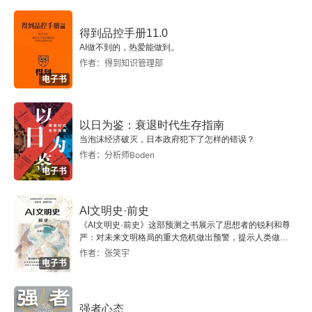
第5章 自学的难点
得到品控手册11.0
5.1 拖延症的问题
AI做不到的，热爱能做到。
作者：得到知识管理部
5.2 窍门的问题
电子书
5.3 不切实际的希望
以日为鉴：衰退时代生存指南
当泡沫经济破灭，日本政府犯下了怎样的错误？
5.4 驱动和推动
作者：分析师Boden
电子书
5.5 整理和收纳
AI文明史·前史
5.6 回归主流社会
《AI文明史·前史》这部预测之书展示了思想者的锐利和尊
严：对未来文明格局的重大危机做出预警，提示人类做出
第6章 自学的例子
智慧的选择。
作者：张笑宇
电子书
6.1 学习英语
强者心态