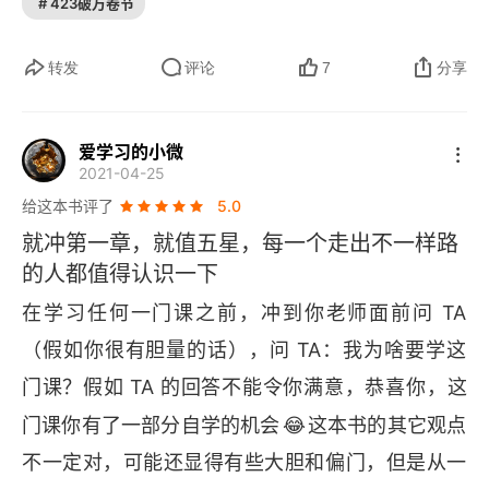
4.1.4 快速建立信心
# 423破万卷节
过持续记录与反馈，完成动态的自我校准。边学边
者读书很多，如果空有不上学的念头却不爱读书的
记，不对就改。自学就像在陌生城市用地图 
4.2 寻找学习资源
话，也是白瞎。作者是因为自己优秀所以不必跟学
转发
评论
7
分享
导航。记录（标记已走的路）就是自己的足迹，反
校教育死磕，而不是因为不想跟学校教育死磕才让
4.2.1 书籍和文章
馈（
APP 
提示已偏离路线）就是复盘，两者结合，
自己变得如此优秀。这个逻辑关系一定要跟孩子们
爱学习的小微
4.2.2 多媒体资源
才能不断纠正方向，最终到达目的地。总之，学习
2021-04-25
讲清楚。到最后，作者劝还在上学的青少年最好还
是一场主动的自我奔赴。它从内心出发，在持续行
给这本书评了
5.0
4.2.3 在线课程
是完成学业。从这本书可以对学习态度，学习方
动、记录与反思中不断调整路径，于探索中收获成
就冲第一章，就值五星，每一个走出不一样路
法，学习窍门，学习心理有个基础的认识。就算是
4.2.4 新型工具
的人都值得认识一下
长与心灵的自由。
成年人，如果已经没了学习的环境却有学习的野
在学习任何一门课之前，冲到你老师面前问 
TA
4.2.5 理性看待入门级材料
心，也可以拿来读一读。四星推荐，敬终身学习
（假如你很有胆量的话），问 
TA
：我为啥要学这
者。
4.2.6 学习资源的局限性
门课？假如 
TA 
的回答不能令你满意，恭喜你，这
4.3 制订学习计划
😂
门课你有了一部分自学的机会
这本书的其它观点
不一定对，可能还显得有些大胆和偏门，但是从一
4.3.1 明确你的目标