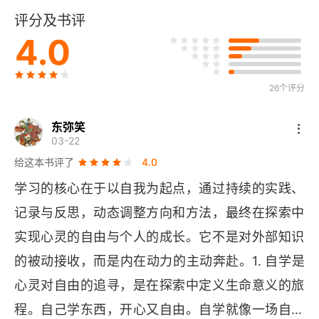
评分及书评
第3章 自学与老师
4.0
3.1 教学的本质
26个评分
3.2 老师的作用
3.2.1 制订计划
东弥笑
03-22
3.2.2 进度监测
给这本书评了
4.0
学习的核心在于以自我为起点，通过持续的实践、
3.2.3 持续反馈
记录与反思，动态调整方向和方法，最终在探索中
3.2.4 心得技巧
实现心灵的自由与个人的成长。它不是对外部知识
的被动接收，而是内在动力的主动奔赴。1. 自学是
3.2.5 示之以范
心灵对自由的追寻，是在探索中定义生命意义的旅
3.2.6 理念传输
程。自己学东西，开心又自由。自学就像一场自己