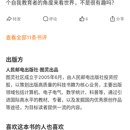
个自我教育者的角度来看世界，不是很有趣吗？
4.3.2 串成时间线
转发
评论
6
分享
4.3.3 调整学习方法
4.4 练习的方法
查看全部11条书评
4.4.1 隔离薄弱点
出版方
4.4.2 抓整体，放细节
人民邮电出版社·图灵出品
图灵社区成立于2005年6月，由人民邮电出版社投资控
4.4.3 练后提升
股，以策划出版高质量的科技书籍为核心业务，主要出版
领域包括计算机、电子电气、数学统计、科普等，通过引
4.4.4 脑内练习
进国际高水平的教材、专著，以及发掘国内优秀原创作品
4.4.5 形成知识体系
等途径，为目标读者提供一流的内容。
4.4.6 镜面法和锚点法
喜欢这本书的人也喜欢