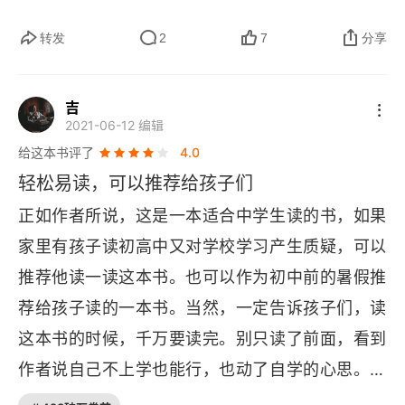
3.3 如何评判老师好坏
规划的自由行。学校学习像是跟团游，路线固定；
转发
2
7
分享
而自学是自助游，去哪里、玩什么、学多深，都由
3.3.1 教育和利益
自己决定，探索的乐趣加倍。2. 最高效的方法无法
3.3.2 因材施教
吉
被传授，只能在无数次练习后的自我开窍中领悟。
2021-06-12 编辑
好方法不是别人教的，是自己练出来的。学习方法
3.3.3 训练师和老师
给这本书评了
4.0
就像合脚的鞋。别人可以告诉鞋的材质和尺码，但
轻松易读，可以推荐给孩子们
第4章 自学的方法
舒不舒服、跟不跟脚，只有自己穿过、走过远路才
正如作者所说，这是一本适合中学生读的书，如果
4.1 从哪里开始
知道。3. 老师最无可替代的价值，在于其身教示
家里有孩子读初高中又对学校学习产生质疑，可以
范，点燃学生对美好的向往。好老师不是光讲课，
4.1.1 你的目标是什么
推荐他读一读这本书。也可以作为初中前的暑假推
而是做给学生看，让学生也想学。老师就像火把。
荐给孩子读的一本书。当然，一定告诉孩子们，读
4.1.2 寻找入门级的材料
他不是灌输知识的容器，而是用他自己的热情和行
这本书的时候，千万要读完。别只读了前面，看到
动作为火焰，点燃学生心中对知识和技能的好奇与
4.1.3 先上车再补票
作者说自己不上学也能行，也动了自学的心思。另
渴望。4. 真正的精进始于将内在的感知外化，并通
外，也要告诉孩子们，从作者引用的案例来看，作