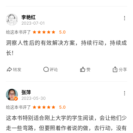
识版图和框架结构；3，用朴素对抗 “迷之自信”，
李艳红
成年人思想上都是 “哲学家”，但往往是行动的 “残
2023-07-01
疾人”。要警惕那些自欺欺人的借口，要随时剖析自
给这本书评了
5.0
己的无能，要正视那个随时准备逃跑的自己。用朴
洞察人性后的有效解决方案，持续行动，持续成
素地行动，摧毁那些无用的纠结与拖延。4，要有
长！
系统思维：用系统、用思路、用蓝图，解决大问
题。也就是遇事多抽象，多复盘，多总结，多做关
转发
评论
赞
分享
联，以形成可迁移的经验。而技巧、方法，相对来
说，已经是低阶的解决方案，可用，但要有高阶指
张萍
2023-05-30
导为前提，不能执迷，不能沉溺。
给这本书评了
5.0
这本书特别适合刚上大学的学生阅读，会让他们少
走一些弯路，但要照着作者说的做，去行动，没有