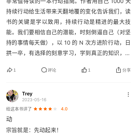
非常值得读的一本行动指南。作者用自己 1000 天
己欣喜的成绩，缺少成功的激励；也总是害怕失
候，十几二十年，当初在干什么呢？摸鱼是肯定
是因为我做了这件事情，大家会觉得我很牛，所以
持续行动给生活带来天翻地覆的变化告诉我们，读
败，害怕失败让自己抬不起头，于是就没有行动，
的，不然，怎么解释？       假如，未来是百岁人
才去做。其实你根本不知道外界想要的是什么，只
书的关键是学以致用，持续行动是精进的最大技
退缩在人群里寻求一种安全感，不会被批评，取笑
生，人生还没有过半，所以，从今天开始，一切都
能通过 “生存者偏差” 看到各种对成功案例进行马后
能。我们要相信自己的潜能，时刻倒逼自己（对坚
的安全感；但由此也花费了巨大的代价，就是过去
来的及。就是希望，以后不要再回到原点，从头开
🚢
炮式的分析。
在持续行动中，我们需要正向反
持的事情每天做），以 10 的 
N 
次方进阶行动，日
了很多年依然随波逐流，这个成本太高了！因为只
始。     有志者，立长志；无志者，常立志。人
馈。每到一个关键节点，我们停下来整理整理思
拱一卒，有选择的刻意学习，学到真正的知识，我
有时间才是最珍贵的。也许自己清醒得有点晚，但
生，一辈子，最大的敌人是自己，往往一辈子，都
绪，甚至给自己一个小小的庆贺，这的确是有必要
们的成长就会有更多可能。我们要时刻不忘投资自
行动最好的时机要么是十年前，要么就是现在。行
在跟自己做斗争，而不兴的是，又往往以完败收
的。因为本质上这是一种正向反馈，有利于形成正
1
评论
1
分享
己，在个人成长的突破上、在技能的提升上、在视
动的方向就是，做 
T 
型青年，选一个点努力深挖下
场。     人生是漫长的旅程，很多时候，是枯燥无
循环。所以你看我过去每逢一百天都会有那么一篇
野的拓宽上，不遗余力地投入自己的时间资源、脑
去，持续行动，静等花开。
味的。能碰到几本好书，或者有什么高人指引，让
总结文章，但是你也能看出越到后面的文章，我的
Trey
力资源、财务资源等，不断扩展自己的边界，让我
自己不至于迷茫，又走在正确的道路上，这又是人
心态越平和。
2023-05-16
们能在这喧闹的世界里，安静地做自己的事，理性
生的幸事。     百败百战，永不言败！     如果你自
给这本书评了
4.0
思考，干脆行动！
动
己不说，真的不行了，谁又可以阻止你前进的脚步
呢？      在你最累的时候，最想放弃的时候，别人
宗旨就是：先动起来！