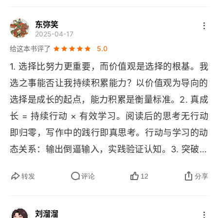
给个日期，标记个编号。日后感觉有更好的叙述方
喜的是，他还用自己的实践经验，系统讲述了在各
式，就可以回头来修改，且给个修订版本号。这跟
个阶段可能遭遇的问题和挑战，以及如何越阶。当
东弥笑
2025-04-17
工厂执行的 
ISO
、
SOP 
一样，按着这种方式，很容
我们看到更大的系统而且知晓其复杂性，哪怕只是
给这本书评了
5.0
易就能让我这种语言白痴，在短期内有所进步 (自
清楚系统的 "滞后效应" 这个点，都会知道，成长不
1. 选择比努力更重要，而价值观是选择的根基。我
😅
我感觉
有)。在这里我就来分享一篇我很认同，
是那么立竿见影的事情。为了达成肉眼可见的变
选之事能否让我持续积累能力？以价值观为导向的
但又常常很难做到的，
Scalers 
的一篇文章：强即
化，需要付出的，是 
N 
阶持续不断的行动。你可以
选择是成长的起点，能力积累是衡量标准。2. 真成
时反馈是一种毒品 (
P
.32)。 『强即时反馈是一种
把《刻意学习》里的文字，当作持续行动的规则，
长 = 持续行动 × 有效学习。阅读后的思考无行动
毒品』渴望 “强即时反馈” 是我们身上的固有属性。
前提是一定要去行动。只有行动，那些知道了很久
即归零，写作中的践行即真思考。行动与学习的动
我们与外界交往互动，通常会期待强即时反馈，因
的道理，才会从我们内心自己 "长出来"。在没有坚
态关系：输出倒逼输入，实践验证认知。3. 突破局
为我们需要这种反馈。如果没有强即时反馈，那我
持 1000 天真正的持续行动之前，不要说：* 这个
部困境的唯一变量是参与投入。用时间换空间，以
们可能会出现一些症状，比如焦虑、急躁、目光不
方法，不适合我自己。毕竟，
S 
已经用自己的经历
转发
评论
12
分享
耐心对抗静态视角的焦虑。打破认知局限的关键：
定、肾上腺素分泌过多。在互联网发明以前，“强即
和社群小伙伴的成功案例，告诉了你按照 
N 
阶理论
行动创造新可能性，动态视角重塑现实。4. 投资自
时反馈” 主要存在于物理世界，比如我们操作机械
和实践的 
SOP 
去持续行动的巨大威力。做不到？
刘溜溜
己的本质是超越习性。在逆人性的教育中锻造系