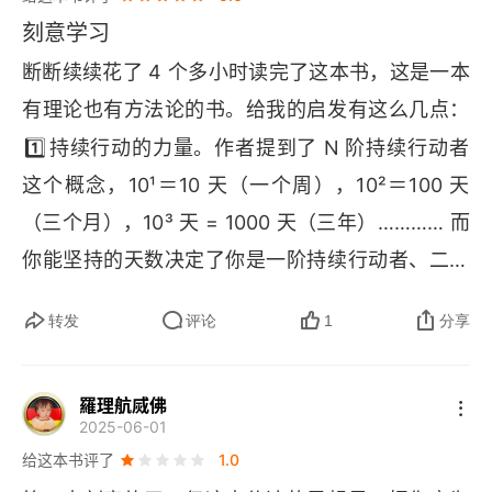
刻意学习
断断续续花了 4 个多小时读完了这本书，这是一本
有理论也有方法论的书。给我的启发有这么几点：
1️⃣
持续行动的力量。作者提到了 
N 
阶持续行动者
这个概念，10¹＝10 天（一个周），10²＝100 天
（三个月），10³ 天 = 1000 天（三年）………… 而
你能坚持的天数决定了你是一阶持续行动者、二阶
2️⃣
持续行动者还是三阶行动者。
不追求强即时反
转发
评论
1
分享
馈。我们的能力、身体状况、收入处境、家庭幸
福…… 都是需要花费大量时间、长期稳定的投入，
羅理航烕佛
才会有效果。而核心技能的习得，也不是强即时反
2025-06-01
馈构建的，在这个过程中要做好坐冷板凳的心理准
给这本书评了
1.0
3️⃣
4️⃣
备。
在知道规则的前提下，才去打破规则。