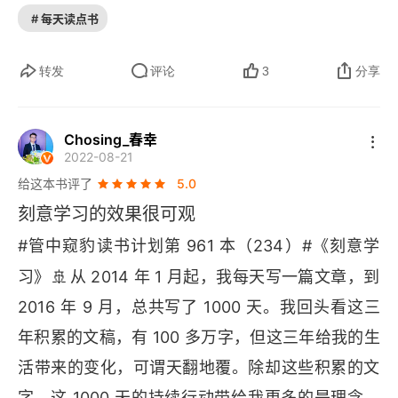
的大象，我们自身所处的维度是无法像一个开关一
# 每天读点书
样自由转换状态的。其实我们的成长进步也是这样
转发
评论
3
分享
的。你看一两天的书，做一两天的事，其实没什么
影响，你能做的也只有持续地看，不停地做，然后
慢慢地发现，好像有一些不一样了。但是人都希望
Chosing_春幸
2022-08-21
能有强即时反馈。大概因为我们怕死吧，所以大家
给这本书评了
5.0
都很着急，于是即使是在和复杂系统打交道的时
刻意学习的效果很可观
候，我们也希望有强即时反馈。但是这么分析下来
#管中窥豹读书计划第 961 本（234）#《刻意学
的话，你知道这是没戏的。冰冻三尺，非一日之
🚢
习》
从 2014 年 1 月起，我每天写一篇文章，到 
寒。而且更重要的是，那些对我们来说很重要的事
2016 年 9 月，总共写了 1000 天。我回头看这三
情，往往都是复杂系统。比如我们的能力、身体状
年积累的文稿，有 100 多万字，但这三年给我的生
况、收入处境、家庭幸福…… 这些都需要花费大量
活带来的变化，可谓天翻地覆。除却这些积累的文
时间、长期稳定的投入，才会有效果。就像一个生
字，这 1000 天的持续行动带给我更多的是理念层