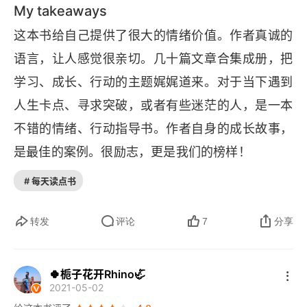
My takeaways
的时候。我在 2015 年就想写 “复杂系统” 的文章，
这本书给自己提供了很大的情绪价值。作者真诚的
但是感觉 “复杂系统” 太复杂了，一篇文章写不清
语言，让人感觉很亲切。几十篇文章合集成册，把
楚，所以这一年没动笔写。以我现在浅薄的理解，
学习、成长、行动的主题娓娓道来。对于当下遇到
维度超过我们所在局部维度的系统都可以算是复杂
人生卡点、寻求突破，或者有些迷茫的人，是一本
系统。在复杂系统中，变量相互交织，相互影响，
不错的情绪、行动指导书。作者自身的成长故事，
而且往往和时间紧密相关。对复杂系统，谈即时反
是最佳的案例。很励志，更是我们的榜样！
馈几乎是没有什么意义的。因为对一个复杂系统而
# 每天读点书
言，时间就像停滞了一样。一个星球的演化至少是
以亿年为单位的，从这个角度看，我们所期待的强
转发
评论
7
分享
即时反馈，甚至是我们的寿命长度，几乎是可以被
忽略的。想象一下你往大海里撒泡尿，能把大海给
🍀栀子花开Rhino🦏
弄脏吗？换一个近一点的例子就是，我们的身体和
2021-05-02
环境也是个复杂系统。如果你想要瘦下来，每跑一