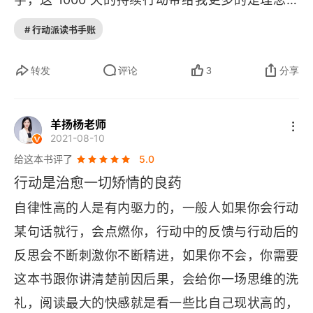
态系统一样，不能今天种两棵树，明天就指望有片
面的改变和认知的重大升级。我做了一些自己从来
# 行动派读书手账
热带雨林…… 如果我们不明白这个道理，就会在面
🚢
没有做过的事情，获得了从未有过的经历。
三阶
对复杂系统的时候一直寻找强即时反馈。这样干下
面临的挑战在于重构和创新。因为当你把一件事情
转发
评论
3
分享
来会有什么结果？变得肤浅大概是唯一的结果了。
持续做到以 “年” 为单位，就很容易形成思维惯性和
因为只有在很浅的时候，才容易见到底。你想一
路径依赖。这就是人们说的 “成就你的东西也会限
羊扬杨老师
下，在学习、训练的时候，你是不是老想玩手机、
2021-08-10
制你”。由于环境的变化，对三阶持续行动者而言，
刷微博、看朋友圈？这些在本质上都是在追求强即
给这本书评了
5.0
需要的是在这个过程中调整策略。就像一家公司需
时反馈，满足你内心的欲望。但是你也要明白，核
行动是治愈一切矫情的良药
要根据市场形势调节自身的战略一样，在三阶持续
心技能是没法通过强即时反馈来构建的，也就是你
自律性高的人是有内驱力的，一般人如果你会行动
行动中，行动者也需要根据自身的环境进行调整。
要做好坐冷板凳的准备。而且你也要相信，在这个
某句话就行，会点燃你，行动中的反馈与行动后的
🚢
当我读书的时候，我会把书中的逻辑和我之前在
过程中是不可能天天有强即时反馈的。如果你能守
反思会不断刺激你不断精进，如果你不会，你需要
文章中讨论过和梳理过的点进行关联和匹配，对照
住这种寂寞，就能拨云见日；守不住的话，那就是
这本书跟你讲清楚前因后果，会给你一场思维的洗
其中的异同之处。我发现带来启发的往往不是书里
低水平重复建设了。其实社群也是一种强即时反
礼，阅读最大的快感就是看一些比自己现状高的，
的信息，而是作者的分析脉络与逻辑思路。正因为