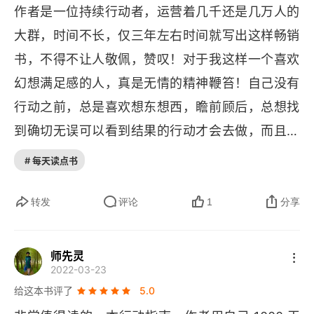
作者是一位持续行动者，运营着几千还是几万人的
低于预期是符合我们给自己定的要求，当我们说自
 逝者如斯夫！过去的，翻篇了，永远回不来了。好
大群，时间不长，仅三年左右时间就写出这样畅销
己每天要做什么，那么我们把这个事情做到了，这
在，不管从什么时候开始，永远都不算太晚！希望
书，不得不让人敬佩，赞叹！对于我这样一个喜欢
就是符合自己的预期；第二个要点是，持续行动有
从看完这本书开始，对我来说，是真正的开始。这
幻想满足感的人，真是无情的精神鞭笞！自己没有
一个最基本的节奏就是每天做，做足够长的时间，
也是算我看完这本书，对作者最大的安慰吧。也非
行动之前，总是喜欢想东想西，瞻前顾后，总想找
🚢
常感谢作者。     中间看的过程中，其实有很多感
而且要保持稳定。
向内寻找、审视自己。我们这
到确切无误可以看到结果的行动才会去做，而且短
悟。看我划线，转发很多，就一目了然。无奈，时
个时代资讯很发达，但凡能说话的人，包括我自
期内能看到收获的；通过作者的体验，成绩，自己
间不足。我都是早上看一会儿，上班出门前的间
己，都在制造声音，告诉你应该这样、应该那样。
# 每天读点书
真切的看到了持续行动的力量。作者没有引用多少
隙。看的时间久了，全天的工作安排会全部打乱。
如果你的认知思考都依赖于外部资讯，让不知道是
名人名言，大多都是自己的感悟和总结，言语之间
转发
评论
1
分享
我一般早上，看不超过 30 分钟。所以，我没有把
谁写的东西影响你的所思所想，那样你就很容易成
能感受到作者的底气，因为他有扎扎实实的成绩。
自己的感受全部记录下来。感觉看一本书，需要的
为墙头草，没主线。将自己心绪的控制权交给外部
俗话说，眼见为实，作者的经历，感悟，体会，真
时间太久了，往往前后，差不多有一个月之久，到
🚢
的时候，你自己是没有什么主动权的。
如果我们
师先灵
2022-03-23
真切切影响了我，已经影响了很多人，也会继续影
最后，前面看的，大多都忘记了。所以，碎片化时
持续地做一件事情，一定是因为我们目前的分析认
给这本书评了
5.0
响许多人。小时候，也许是自己没有获取多少让自
间学习，真的不行。但是，为什么，当学生的时
为它是靠谱的、值得做的，或者是应该做的。而不