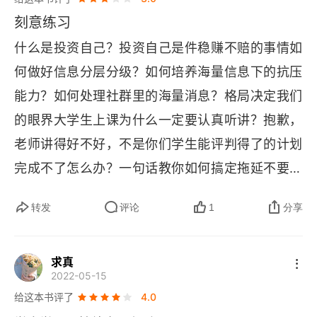
凡事不是靠夸夸其谈最终取胜。时间可以证明一
刻意练习
切。时间是最好的裁判。       养成好的习惯开始，
什么是投资自己？投资自己是件稳赚不赔的事情如
在这里可以做个见证，也认真的记录下来。         2
何做好信息分层分级？如何培养海量信息下的抗压
023.9.26，早上 7：45，记于苏州。
能力？如何处理社群里的海量消息？格局决定我们
的眼界大学生上课为什么一定要认真听讲？抱歉，
老师讲得好不好，不是你们学生能评判得了的计划
完成不了怎么办？一句话教你如何搞定拖延不要说
做什么斜杠青年，能做个 
T 
型人才就不错了起得
转发
评论
1
分享
早，住得近，三年后我有什么感受
求真
2022-05-15
给这本书评了
4.0