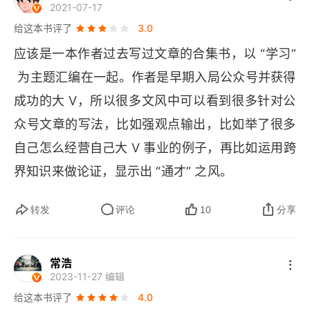
的时候，反馈的即时性往往很强，我们也需要这种
用 "暴力拆解" 的方法全方位无死角地审视自己的借
2021-07-17
统，在顺人性的商业外构建护城河。自我进化路
强即时反馈。人和人的互动也是一种强即时反馈，
给这本书评了
3.0
口吧。拆解下来，如果我们足够诚实，就会发现，
径：对抗本能构建行动和学习的双系统，长期主义
人们面对面交流，专注而投入。在信息时代，强即
类似 "我没时间" 之类的借口后，隐藏的惊（
应该是一本作者过去写过文章的合集书，以 “学习”
da
）
抵御即时反馈诱惑。
时反馈从线下发展到了网上，愈演愈烈，侵占我们
喜（
 为主题汇编在一起。作者是早期入局公众号并获得
lian
）。个人觉得，这本《刻意学习》，把 
的心智。强即时反馈是我们的一种需求，我们要用
写的两本书都好好读一遍，双轮同时驱动后，你会
成功的大 
V
，所以很多文风中可以看到很多针对公
各种形式来满足自己对于强即时反馈的需要，而且
来感谢我的。《持续行动》是第一本书的实践版，
众号文章的写法，比如强观点输出，比如举了很多
往往是越快越好。现代商业其实也是往这个方向发
里面有更多我认为精妙绝伦的类比。—— 我问 
自己怎么经营自己大 
V 
事业的例子，再比如运用跨
S
展的，比如电商物流的速度，让我们在下单当天或
，"你是怎么想到这么多精妙的类比的？"
界知识来做论证，显示出 “通才” 之风。
S 
就笑。
者第二天就能收货。各种通信技术也是铆足了劲更
在我看来，只有对两件事的本质都有着深刻的认
转发
评论
10
分享
快更好地做好强即时反馈。那么我们为什么需要强
知，才可能透过现象洞察它们是同一个东西。强烈
即时反馈呢？大概是因为我们的时间不可逆转，分
推荐你给自己来一套组合拳，把 
S 
写的两本书同时
分秒秒度过以后就再也不会回来，于是大家都希望
常浩
阅读，你会来感谢我的。当然，如果你读完不去行
2023-11-27 编辑
快一点、再快一点。但是一味地追求强即时反馈，
动，上面的推荐，当我没说。
给这本书评了
4.0
也会有失效的时候。什么时候失效？遇到复杂系统