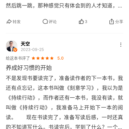
馈，一群人在一起聊得热火朝天，好像这个社群就
然后跳一跳，那种感觉只有体会到的人才知道，不
这样，我没有用如今互联网知识圈广泛传播的 “快
是世界中心。所以我是不会从聊天记录数来看社群
行动永远不知。
🚢
速阅读” 的方式来阅读大量书籍。
两种感受：第
活跃程度的，那是有毒的。就像我说的，强即时反
转发
评论
3
分享
一，我们不能采用单一变量的方式来过分 “美化” 读
馈是毒品，会让你很爽，当然也可以止痛，但是最
书的作用，好像你在现实生活中遇到的挫折困苦，
终会让你上瘾，而且很难戒掉。一旦中了招，你就
天空
一拿起书就自然解决消失不见了，而实际上是你不
2023-09-25
和健康地成长离得越来越远了。所以在成长进步的
直接面对问题，问题就会始终在那里。第二，对于
给这本书评了
5.0
路上，一旦发现自己开始无节制地追求强即时反
一本书，你能消化多少，不是由采用的方法决定，
养成好习惯的开始
馈，就赶紧 “剁” 了自己伸向手机的手。（本文文章
而是由你自身 “消化系统” 的能力决定，而这个 “消
不是发现书要读完了，准备读作者的下一本书，我
编号 1074，首发于 2016 年 12 月 14 日，修订于
🚢
化系统”，就是学以致用的能力。
我对于写作有
还有点忘记，这本书叫做《刻意学习》，我以为是
 2017 年 2 月 18 日）
一个观点是：我写我心，我写我情，我写我世界。
《持续行动》，而作者还有一本书，我没有读，就
对我而言，写作是用来整理自己的世界，当你把自
叫做《持续行动》，我准备马上开始下一本的阅
己梳理好以后，你写的文章也会变得清晰明了，容
读。      现在书读完了，准备写读后感，一时还真
易理解。当我们关注自己内心的时候，其实更容易
的不知道写什么。书读完后，学到了什么？一个深