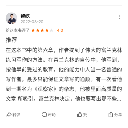
魏屹
2022-08-20
给这本书评了
4.0
推荐
在这本书中的第六章，作者提到了伟大的富兰克林
练习写作的方法。在富兰克林的自传中，他写到，
按他早前受过的教育，他的能力中人当一名普通的
写作者，最多只能保证文章写的通顺。有一次看他
到一期名为《观察家》的杂志，他被里面高质量的
文章 所吸引。富兰克林决定，他也要写出那不些漂
亮的文章。富兰克林的做法是：他找到杂志中自己
转发
评论
赞
分享
喜欢的几篇文章，然后写下对每个句子简短的描
述，只要让他能想起原句讲的是什么就行。练习几