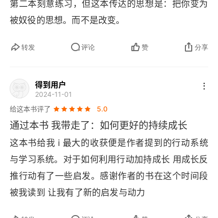
第二本刻意练习，但这本传达的思想是：把你变为
不要用单变量思考问题。生活中类似的想法，比如
被奴役的思想。而不是改变。
 “要有了多少钱，我要怎样……”“等我有时间了，我
要怎样……”。这一类想法的共同特点是，默认当前
转发
评论
赞
分享
的所有环境是不变的，在假设中只改变一个变量，
论证推理，展开思考。假设突然有了很多的钱，假
得到用户
2024-11-01
设突然有了很多时间，假设突然下雪了，假设对方
给这本书评了
5.0
突然爱上了自己…… 生活不是静态的，生活会因为
通过本书 我带走了：如何更好的持续成长
5️⃣
我们的行动而改变。
输入驱动输出，输出倒逼输
这本书给我 
i 
最大的收获便是作者提到的行动系统
入。持续行动就是关于持续输出的艺术和技术。我
与学习系统。对于如何利用行动加持成长 用成长反
们在谈论持续行动的时候，其实是在谈论如何每天
推行动有了一些启发。感谢作者的书在这个时间段
做输出、如何每天想办法输出，是不停地把我们的
被我读到 让我有了新的启发与动力
6️⃣
想法、思绪、储备，整理出来。
行动系统和学习
系统共同促进成长。你坚持做一件事了，但没有结