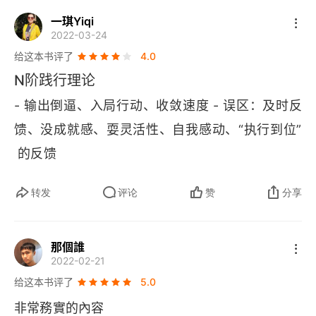
一琪Yiqi
次后，他的目的并不是复述别人的句子，而是要自
2022-03-24
己写出高质量的句子。这种复述的练习让他发现了
给这本书评了
4.0
一个大问题：他的词汇积累的不像杂志文章的作者
N阶践行理论
那样丰富，并不是说他不认识那些好质量的词语，
- 输出倒逼、入局行动、收敛速度 - 误区：及时反
只是他自己不能做到 “文思泉涌、信手拈来”。于是
馈、没成就感、耍灵活性、自我感动、“执行到位”
他想到另一种练习的方法。他决定把杂志中一些好
 的反馈
文章的语句改写成诗，他确定，写诗将迫使他想出
大最晚其它不同的词语。在改写后等待一段时间，
转发
评论
赞
分享
他再把当初改写的诗句写回散文。这个方法使他形
成了一个习惯：就是要找到正确的词汇，并且增加
那個誰
2022-02-21
对词汇数量的积累，让自己迅速从记忆中调用这些
给这本书评了
5.0
词汇。
非常務實的內容