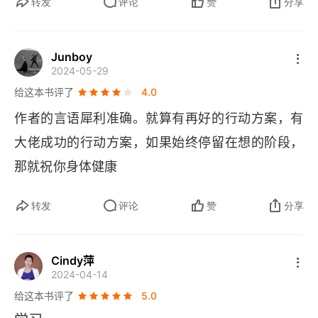
转发
评论
赞
分享
7️⃣
果，你就要考虑是不是你的学习系统出了问题。
8️⃣
不要用战术上的勤奋代替战略上的懒惰。
投资自
Junboy
己的意思是，在我们个人成长的突破上、在我们技
2024-05-29
能的提升上、在我们视野的拓宽上，不遗余力地投
给这本书评了
4.0
入自己的时间资源、脑力资源、财务资源，等等，
作者的言语犀利准确。就算有再好的行动方案，有
并且保持它的强度、持久度、力度以及深度，用最
大佬成功的行动方案，如果始终停留在想的阶段，
大的努力谋求可达成的结果。花钱只是自我投资中
那就祝你身体健康
一个小的部分，也仅仅是个开始，花了钱，你还要
转发
评论
赞
分享
投入大量的精力和时间，才能出结果。只花钱不花
9️⃣
精力，只是消费，而不是投资。
五分钟能做完的
事情马上就去做；五分钟做不完的马上先做一点
Cindy萍
2024-04-14
🔟
点。
行动起来，否则一些都是空的。只有行动起
给这本书评了
5.0
来，才有可能。