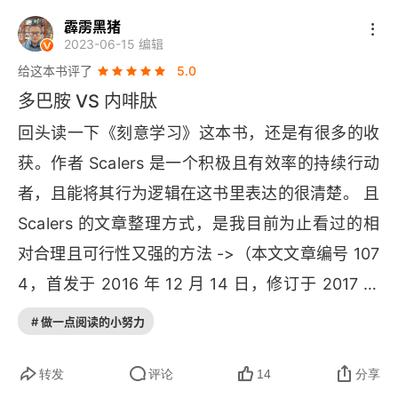
要在没能力遵守规则的时候，大谈灵活性。在刻意
霹雳黑猪
2023-06-15 编辑
学习和持续行动方面，
S 
用自己超过 1000 天的坚
给这本书评了
5.0
持，证明了持续行动的有效性和因此可以给一个人
多巴胺 VS 内啡肽
带来的巨大改变。如果说，试剂盒的说明书应该是
回头读一下《刻意学习》这本书，还是有很多的收
我们用一个产品的规则。那么，刻意学习和持续行
获。作者 
Scalers 
是一个积极且有效率的持续行动
动，是已经被 
S 
和他的成长会社群里小伙伴们证明
有效的、人生逆袭的 "规则"。
S 
在《刻意学习》
Scalers 
的文章整理方式，是我目前为止看过的相
中，引入了数学上的底数和阶的概念，让人眼前一
对合理且可行性又强的方法 ->（本文文章编号 107
亮地从时间的维度，分享了从一阶 - 
N 
阶持续行动
4，首发于 2016 年 12 月 14 日，修订于 2017 年
可能带来的改变：*10^1：行动开始 
or 
放弃 * 10^
 2 月 18 日）。我就是偷学他的这套方法框架，来
2：习惯养成 
or 
放弃 * 10^3：认知升级 
and 
继续
# 做一点阅读的小努力
整理我自己的胡言乱语跟读后感言。
Scalers 
的整
升维 * 10^4：血脉传承、国家崛起 * 10^5：文化延
理方式简单说就是：想到啥，就先写下记下，然后
转发
评论
14
分享
续 * 10^6：生命繁衍 * 10^7：自然更替 *… 令人惊