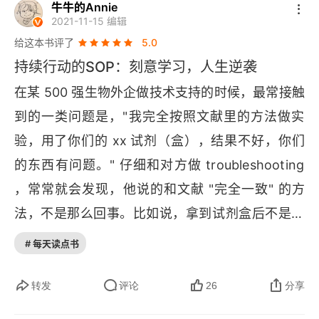
牛牛的Annie
2021-11-15 编辑
给这本书评了
5.0
持续行动的SOP：刻意学习，人生逆袭
在某 500 强生物外企做技术支持的时候，最常接触
到的一类问题是，"我完全按照文献里的方法做实
验，用了你们的 
xx 
试剂（盒），结果不好，你们
的东西有问题。" 仔细和对方做 
troubleshooting
，常常就会发现，他说的和文献 "完全一致" 的方
法，不是那么回事。比如说，拿到试剂盒后不是先
去做测试，验证是不是有效；有的做实验，甚至连
# 每天读点书
对照都没有设… 结果出不来，只好老老实实再花更
多的时间回去溯源。在《刻意学习：持续行动让你
转发
评论
26
分享
人生逆袭》中，作者 
Scalers 
分享了一个观点：不