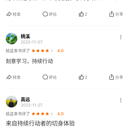
处理好与外界的关系。而我们的写作，也就顺理成
刻的感受是，书写的挺好的。能勾起自己很多方面
转发
评论
2
分享
🚢
章地变成了一种对自己内心世界的推演。
“行动”
的同感。也是养成好习惯的开始 —— 持续行动。 
 是指为某种目的而进行的有意识的活动。我的理
     刻意学习，是不是 “刻意” 去 “学习”？一时回答
桃溪
解，行动是一个 “主动发起、投入资源、外界交
不上来。这本书，是作者很多篇文章组合而成的，
2022-11-07
互、内部梳理、产出结果” 的过程。当我们说行动
单篇文字的质量都很高。至于书名，可能要出版的
给这本书评了
4.0
的时候，要主动承担一些责任，投入资源。这代表
时候，最后加上去的。全书看下来，感觉是作者三
刻意学习，持续行动
了，一方面我们要与外部世界进行交互，另一方面
年时间的汇总，其中点点滴滴都是作者三年的迈向
又要把自己的内心建设好，还有最重要的是，要产
进步的证明。      时间飞逝。三年很快会过去。自
转发
评论
2
分享
🚢
出一些结果。
己在过去的三年，留下来什么足迹？好像没有什么
“持续” 在词典上是指 “延续、继
续”。也有的释义是 “无间隔、连续不断”。所以，
拿的出手的！      忘记以前在什么地方看过，李嘉
高远
2023-11-27
持续行动的意思就是将行动延续下去，无间隔、连
诚说过，青年人，在刚开始工作的时候，要有不分
给这本书评了
4.0
续不断地行动，“不忘初心，继续前进”。有两个基
昼夜，努力工作的三年，这对未来是一个很好的开
来自持续行动者的切身体验
本的要点，第一个叫作 “长期稳定不低于预期”。不
始。回想自己的过往，好像没有这样的经历。     