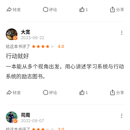
和你也是一样的，大家都吊着一口仙气，看谁的意
转发
评论
1
分享
志力强，还能再撑一会儿，这也是黎明前最黑暗的
时候，冲过这个时期，真正可以看到光明。大多数
大宽
人，倒在黎明前的最后一刻。希望自己可以挺住，
2023-06-22
哪怕是只有最后一口仙气。当然，这是持续行动的
给这本书评了
4.0
力量，也是养成好的习惯的奖励。     每一天都是
行动就好
普通的一天。我们的生命，就是由无数个这样普通
一本能从多个视角出发，用心讲述学习系统与行动
的一天组成。我们一辈子，到底成为怎么的人？不
系统的励志图书。
是靠一个突发奇想，一蹴而就而成的，而是持续的
长期的坚持的结果。      当然，你真的需要，在某
转发
评论
1
分享
一个时间节点，刻意的改变，自己的常规思维，刻
意的学习。回头看时，你会发现，或许是这个 “刻
司周
意学习” 的时刻，改变了你的一生。      多说无益。
2022-09-07
给这本书评了
3.0