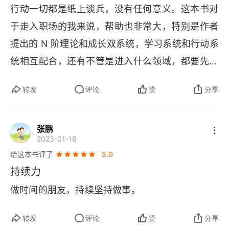
行动一切都是纸上谈兵，没有任何意义。这本书对
于走入职场的我来说，帮助也非常大，特别是作者
提出的 
N 
阶理论和成长双系统，学习系统和行动系
统相互配合，还有不管是进入什么领域，都要先夯
实基础知识，才能入门。对我触动最深的是持续行
转发
评论
赞
分享
动 1000 天，我们才能看得见一点改变，成长是一
个缓慢的过程，不是今天听了一节课，明天看了两
张鹏
本书，再加入几个社群就是成长了。成长要为自己
2023-01-18
负责，总之一句话：持续行动，刻意学习。
给这本书评了
5.0
持续力
做时间的朋友，持续坚持做事。
转发
评论
赞
分享