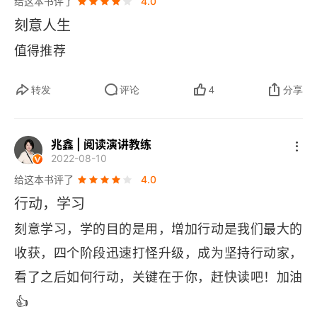
给这本书评了
4.0
次步就相当于和复杂系统做一次交互。但是我们的
刻意人生
经验都知道，跑一次步是不太可能瘦下来的；同样
值得推荐
地，你想提高自己的知识水平，也不是听一堂课就
可以实现的。那么这里就涉及一个复杂系统的演进
转发
评论
4
分享
了。一个复杂系统的改变，其实需要一段很长的时
间，在这段很长的时间里，强即时反馈几乎是无效
兆鑫 | 阅读演讲教练
2022-08-10
的，那有效的是什么？四个字 —— 持续行动。我
给这本书评了
4.0
们国家经济发展几十年，最终出现了北方冬天的大
行动，学习
雾霾，这不是一年搞出来的，而是持续搞的结果。
刻意学习，学的目的是用，增加行动是我们最大的
同样，现在要治理雾霾，也不是一年就能搞定的。
收获，四个阶段迅速打怪升级，成为坚持行动家，
一旦复杂系统偏航了，那么花了多长时间影响它，
看了之后如何行动，关键在于你，赶快读吧！加油
差不多也要花同样多，甚至成倍的精力和时间才有
👍
望调整回来。所以复杂系统就像一个体积无比庞大