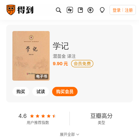
登录
注册
学记
潜苗金 译注
9.90 元
电子书
购买
试读
购买会员
4.6
豆瓣高分
用户推荐指数
类型
展开全部
9.3
可以朗读