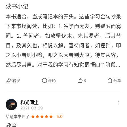
读书小记
本书适合，当成笔记本的开头。这些学习金句抄录
下来市场阅读，比如：1. 独学而无友，则孤陋而寡
闻。2. 善问者，如攻坚伐木，先其易者，后其节
目，及其久也，相说以解。善待问者，如撞钟，叩
之以小者则小呜，叩之以大者则大鸣，待其从容，
然后尽其声。对于我的学习有知觉醒悟四个阶段。
读书是记问之学。善问是一切学习的最高技巧，天
转发
评论
8
分享
底下没有什么新鲜事。只是自己还没知道罢了。
和光同尘
2021-03-29
给这本书评了
5.0
教育