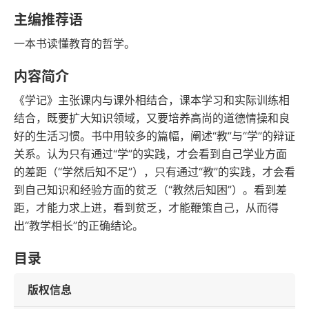
豆瓣评分
语音朗读
主编推荐语
16千字
2011-11-01
一本书读懂教育的哲学。
字数
发行日期
内容简介
《学记》主张课内与课外相结合，课本学习和实际训练相
结合，既要扩大知识领域，又要培养高尚的道德情操和良
好的生活习惯。书中用较多的篇幅，阐述“教”与“学”的辩证
关系。认为只有通过“学”的实践，才会看到自己学业方面
的差距（“学然后知不足”），只有通过“教”的实践，才会看
到自己知识和经验方面的贫乏（“教然后知困”）。看到差
距，才能力求上进，看到贫乏，才能鞭策自己，从而得
出“教学相长”的正确结论。
目录
版权信息