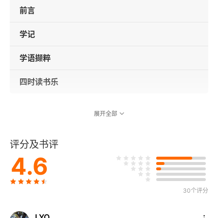
前言
学记
学语撷粹
四时读书乐
展开全部
评分及书评
4.6
30个评分
LYQ