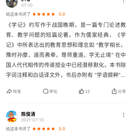
07-10
给这本书评了
5.0
《学记》约写作于战国晚期，是一篇专门论述教
育、教学问题的短篇论著。作为儒家经典，《学
记》中所表达出的教育思想和理念如 "教学相长，
豫时孙摩，道而弗牵，尊师重道，学无止境" 在中
国人代代相传的传道授业中已经潜移默化。本书除
字词注释和白话译文外，书后亦附有 “学语撷粹”，
精选历代论学、劝学格言，配以读书论道之典雅古
转发
评论
12
分享
画，可为补充阅读。
陈俊清
2021-07-10
给这本书评了
5.0