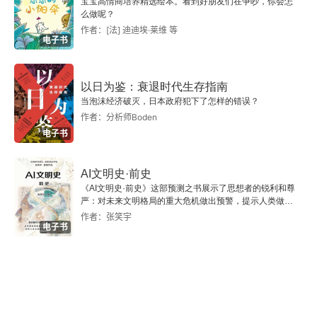
宝宝高情商培养精选绘本。看到好朋友们在争吵，你会怎
么做呢？
作者：[法] 迪迪埃·莱维 等
电子书
以日为鉴：衰退时代生存指南
当泡沫经济破灭，日本政府犯下了怎样的错误？
作者：分析师Boden
电子书
AI文明史·前史
《AI文明史·前史》这部预测之书展示了思想者的锐利和尊
严：对未来文明格局的重大危机做出预警，提示人类做出
智慧的选择。
作者：张笑宇
电子书