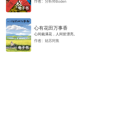
作者：分析师Boden
型” 的生活里，通常存在着一套稳定的参照物。
电子书
《取出疯石》中人物的参照体系摇摆不定，有时是
自己，有时又有他人一闪而过。亲身观察与思考
心有花田万事香
心间栽满花，人间皆漂亮。
后，周婉京在书中描绘出了他们 “徘徊于几种生活
作者：姑苏阿焦
之间的错位感”。　　翻过海外访学这一页，走上北
电子书
京第二外国语学院的讲台，周婉京接触到许多青春
洋溢的学生们，不一样的灵感也随之迸发。“年轻人
对虚拟现实有种本能的亲切。” 她感慨说。周婉京
发现，获取知识的媒介不同，也让年轻人形成了独
有的 “新” 视野，这些都被她融进了书中。《取出疯
石》里，有多篇涉及年轻人如何生存、如何看待虚
拟与现实的话题。像《字幕》中提到 ——“在字幕
组这个圈子里，成员的真实身份都属于机密。他可