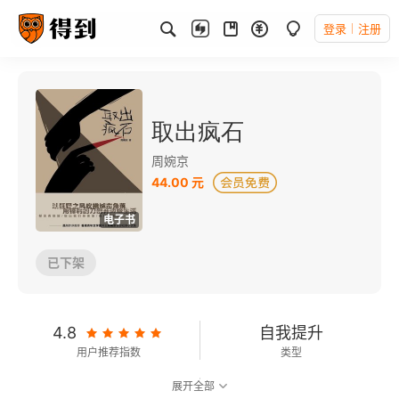
登录
注册
取出疯石
周婉京
44.00 元
电子书
已下架
4.8
自我提升
用户推荐指数
类型
展开全部
7.5
可以朗读