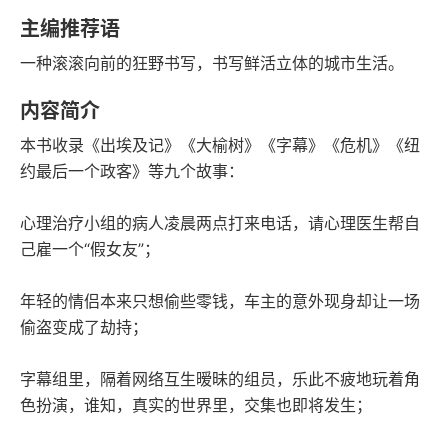
豆瓣评分
语音朗读
主编推荐语
115千字
2022-05-01
一种滚滚向前的狂野书写，书写鲜活立体的城市生活。
字数
发行日期
内容简介
本书收录《出埃及记》《大榆树》《字幕》《危机》《纽
约最后一个政客》等九个故事：
心理治疗小组的病人凌晨两点打来电话，请心理医生帮自
己雇一个“假女友”；
年轻的情侣本来只想偷些零钱，车主的意外现身却让一场
偷盗变成了劫持；
字幕组里，隔着网络互生暧昧的组员，乐此不疲地玩着角
色扮演，谁知，真实的世界里，交集也即将发生；