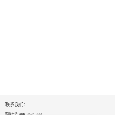
以是一名中国留学生，一个来自皇后区的家庭主
妇，或者一条会听英文会写中文的狗。” 在故事的
最后，现实与虚拟生活的边界合二为一。孤独中的
坚持，打磨出鲜明的写作风格　　
从艺术评论人到作家，读者依旧能从文字中窥见周
婉京身上属于艺术家的随性。她不会设计情节或控
制人物走向，故事中的 “巧合” 和 “转折” 不为特意
推动情节发展，而是要 “考验其中的人物”。始料未
及中，情节随着人物自然而然地冒出来，从一张床
垫开始，发展成了一部公路片。　　与自然延展的
情节相呼应，周婉京的写作老练、利落，少有议论
与发散。她写都市，但文中却没有典型的都市剧
联系我们：
情；她写许多 “边缘人”，但个人又好像无关紧要；
客服电话: 400-0526-000