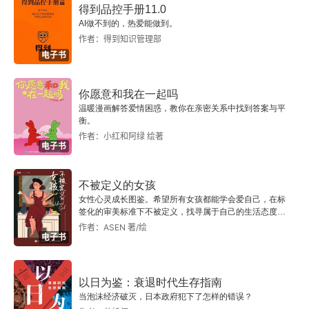
得到品控手册11.0
有着 “艺术评论人”“北大博士”“高校老师” 等多重身
别、政治、社会、历史、文学、艺术、哲学的边界
AI做不到的，热爱能做到。
作者：得到知识管理部
份。丰富的生活经历，让她的创作风格走向新奇与
上，把自己的每一次跨界、每一次尝试都剖给读者
电子书
多元。　　漫步于大洋彼岸的艺术圈，周婉京的所
看。那种诚挚似乎没有性别，也没有国界，透过中
见所闻也映射进她的作品中。《
Silence
》《朋友》
文指向了世界，或者至少是身体无法抵达的远方。
你愿意和我在一起吗
温暖漫画解答爱情困惑，教你在亲密关系中找到答案与平
《纽约最后一个政客》里聊到了艺术、电影；《星
衡。
星》提到周婉京自己喜欢的诗人；《危机》中登机
作者：小红和阿绿 绘著
电子书
去美国的环节源于她的亲身经历……“我不认为这些
人物是我，可他们身上也都有我。” 诗人西川认
不被定义的女孩
女性心灵成长图鉴。希望所有女孩都能学会爱自己，在标
为，《取出疯石》是一本 “中国人跨大洋、跨文化
签化的审美标准下不被定义，找寻属于自己的生活态度与
生活方式。
作者：ASEN 著/绘
书写” 的小说。海外生活经历带给周婉京独特的文
电子书
化视野、思维方式、价值取向，它们沿着笔尖落到
纸上，又在一群 “非典型” 的主人公身上呈现出来。
以日为鉴：衰退时代生存指南
当泡沫经济破灭，日本政府犯下了怎样的错误？
　　就像主妇的生活中必然有老公和孩子，在 “典