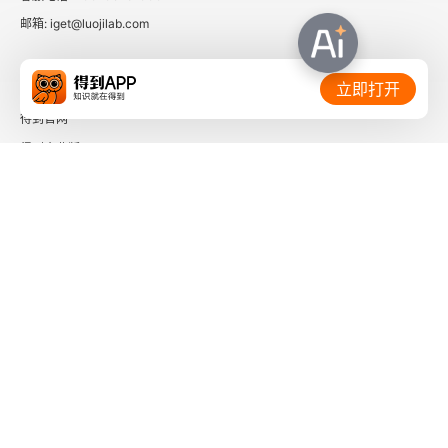
她写爱情，但爱情只作为牵引故事的线索…… 这样
邮箱: iget@luojilab.com
一种 “周婉京式” 风格，给《取出疯石》增添了别样
的魅力。　　虽然新颖的文风让周婉京收获了 “文
相关链接：
立即打开
学新人类” 的评价，但她本人却不甚在意。她对自
得到官网
己的定位并不是天才型选手，写作与其说是寻找灵
得到企业版
感，不如看作拼凑生活的碎片。她每天只写几百
时间的朋友
字，但日日都写，一停下笔，周婉京就觉得自己
了解更多：
 “像花草晒不到太阳一样，软塌塌的”。　　在《大
榆树》中，周婉京借角色之口，用 “重力” 来比喻自
己对于写作的执着。“作家和学者，这两个职业都赚
不着钱。” 周婉京笑称，“我习惯了坐冷板凳，而且
这类反馈并不会影响到我的写作。”“持续输出的前
下载「得到App」
关注微信公众号
提一定是持续输入。” 秉持着这一观点，周婉京一