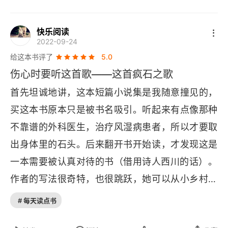
非男性时，就意识到 “必须要在这间房子里找到自
是否还有明天。今年的经济不好，身边的很多朋友
己的位置”。每到周末，她总会坐上巴士，到纽约拜
都没了工作，逐个逐个去安慰他们，安慰到最后发
快乐阅读
访艺术家朋友们。由于没钱，很多朋友从曼哈顿搬
2022-09-24
现那个最需要安慰的人其实是自己。原来我这么久
向更远的地方。这让周婉京想到了 “翠贝卡”—— 它
给这本书评了
5.0
以来，一直没有好好对待自己。这本书的治愈性来
离画廊群居的 
SOHO 
很近，却占据了全纽约最贵
伤心时要听这首歌——这首疯石之歌
源于它能开启读者与内心深处自己的一次对话。看
的地段。几十年前，还有一些艺术家住在这里。　
首先坦诚地讲，这本短篇小说集是我随意撞见的，
了这本书，我就像是参加了故事开篇的那种 “集体
　一个念头从她心中萌生：“我要写一些生活在翠贝
买这本书原本只是被书名吸引。听起来有点像那种
治疗”，也像是在《危机》当中飞机上共患难的旅
卡，又住不起房子的年轻人的故事。” 住不起房子
不靠谱的外科医生，治疗风湿病患者，所以才要取
客，好像找到了某种特别强烈的共鸣。觉得现实世
的年轻人，生活在城市的 “犄角旮旯”。一个生活在
出身体里的石头。后来翻开书开始读，才发现这是
界，没那么灰了。再说一下最受好评的《出埃及
纽约的女孩要打扮成 “福利姬”，在网上售卖自己的
一本需要被认真对待的书（借用诗人西川的话）。​
记》这一篇，看完了就觉得确实跟着读者走了一趟
性感写真才能生存下去。从《纽约最后一个政客》
作者的写法很奇特，也很跳跃，她可以从小乡村写
 95 号公路，在路的尽头放着一张白白净净的 89
《福利》《星星》等故事里，读者能够捕捉到这些
到纽约，再写到广大的世界，而且她的节奏很持
 号床垫。那种被人托住的温暖和美好在故事结尾再
# 每天读点书
 “小人物” 的人生百态。他们在努力融入纽约，却又
续、速度很快，几乎是裹挟着读者往前走的。我几
度出现，读下去，好好活着，而且活下去。
被种种困难阻挡在纽约的边缘。　　书中，“边缘”