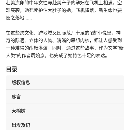
赴美冻卵的中年女性与赴美产子的孕妇在飞机上相遇，空
难突袭，她死死护住大肚子的她，飞机降落，新生命也要
随之落地……
在这些跨文化、跨地域又国际范儿十足的“酷”小说里，神
奇的际遇、立体的人物、清晰的思想内核，都让人感受到
一种难得的酣畅淋漓，同时，通过这些故事，作为文学“新
人类”的作者周婉京，也完成了她特色十足的表达。
目录
版权信息
序言
大榆树
出埃及记