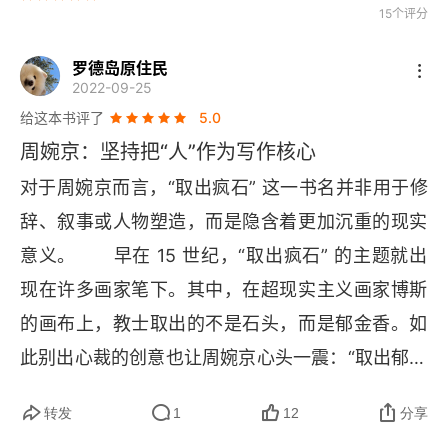
15个评分
罗德岛原住民
2022-09-25
给这本书评了
5.0
周婉京：坚持把“人”作为写作核心
对于周婉京而言，“取出疯石” 这一书名并非用于修
辞、叙事或人物塑造，而是隐含着更加沉重的现实
意义。　　早在 15 世纪，“取出疯石” 的主题就出
现在许多画家笔下。其中，在超现实主义画家博斯
的画布上，教士取出的不是石头，而是郁金香。如
此别出心裁的创意也让周婉京心头一震：“取出郁金
香，比取出石头更有力量”。　　患有 “疯症” 的病
转发
1
12
分享
人是如何思考的？“疯石” 对他们而言意味着什么？