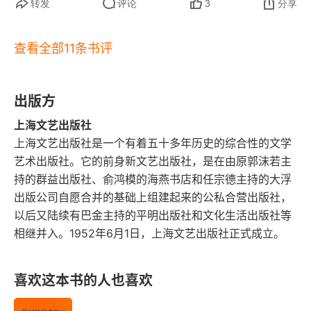
次读，读到一半都要扣上书，说不出来的感触（但
转发
评论
3
分享
 一词不同程度地描绘了中国移民在纽约的处境。心
不是那种煽情的悲伤），舍不得继续往下读（怕再
理治疗小组的病人、偷盗的小夫妇、不会讲英文的
查看全部11条书评
遇见直转而下的反转），就这样反反复复，读了小
中国妈妈、赴美冻卵的中年女性、制造假画的画
半个月，看完了这本书。​这样的书，写中国人在外
家…… 他们时常摇摆、漂泊，夹在各个群体中间，
国的遭遇，非常不讨巧，因为大部分我这样的读者
出版方
却不属于任何一个群体。正如读者留言中的一
可能会一眼带过或者擦肩错过，可能会觉得与自己
上海文艺出版社
句：“故事虽然发生在纽约，但他们像是住在我们的
上海文艺出版社是一个有着五十多年历史的综合性的文学
的生活无关就停止了阅读。但事实上，这本书的神
艺术出版社。它的前身新文艺出版社，是在由原郭沫若主
隔壁”。除了人物，周婉京也在故事话题上不断尝
奇就在于它虽然背景设置在纽约，却好像写的是我
持的群益出版社、俞鸿模的海燕书店和任宗德主持的大浮
试。抛开过去常写的普世话题，她开始将目光投向
身边邻居家的故事。《大榆树》里的老张，《字
出版公司自愿合并的基础上组建起来的公私合营出版社，
了流量、网暴、直播带货、
MCN 
等。经过两年的
以后又陆续有巴金主持的平明出版社和文化生活出版社等
幕》里的约翰内斯堡，《星星》里的蒋故事，《纽
相继并入。1952年6月1日，上海文艺出版社正式成立。
尝试，《取出疯石》这样一部相对稳定和成熟的作
约最后一个政客》里的萨拉，都跟我们离得没有想
品被打磨而成，于生活的幽微之处，迸发出光怪陆
象远。​最后想说说边界，我读到书的后半段才得知
喜欢这本书的人也喜欢
离的城市故事。　　多重身份标签，碰撞成文章里
周婉京是个女孩子，90 后，北京一所大学的外语
的多元惊喜　　“青年作家” 的标签之外，周婉京还
系老师。很难想象这是一个年轻女孩不断穿越在性