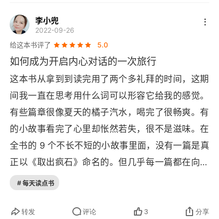
又有哪些如郁金香般，不可见的、消失的石头？从
李小兜
数百年前的画作中，周婉京感受到 “现实正在变
2022-09-26
体”，也看见了 “现实” 的痛。　　“我要从‘现实’中
给这本书评了
5.0
取出一点什么，从根本上找到解决方案。” 带着这
如何成为开启内心对话的一次旅行
样的想法，周婉京写出了《取出疯石》。她写现
这本书从拿到到读完用了两个多礼拜的时间，这期
实，但不落于俗套，而是用精妙的巧合、新奇的结
间我一直在思考用什么词可以形容它给我的感觉。
局，让这部书乘着超现实的列车滚滚向前。　　城
有些篇章很像夏天的橘子汽水，喝完了很畅爽。有
市边缘的 “异物”，藏着普通人的人生百态　　字幕
的小故事看完了心里却怅然若失，很不是滋味。在
组、福利姬、假画、深柜、冻卵…… 在《取出疯
全书的 9 个不长不短的小故事里面，没有一篇是真
石》里，九个不同的故事在纽约的土地上缓缓展
正以《取出疯石》命名的。但几乎每一篇都在向我
开，一直延伸到城市的边角处。　　2020 年年
们提问，如何在现实的危机和困难之下，继续佯装
# 每天读点书
初，周婉京在美国布朗大学哲学系做访问学者。当
自己还很正常。所以有的时候，读这本书竟然能有
她进到哲学系的教室，发现自己是唯一的非白人、
一种乱世迷生之感，不知道今夕是何夕，也不知道
转发
评论
3
分享