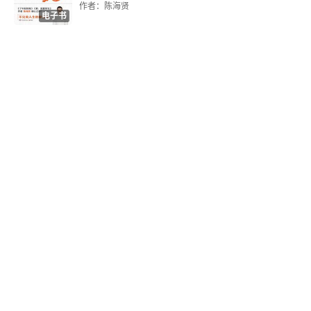
作者：陈海贤
父母要有放手的勇气
电子书
先学会分离，才懂得相处
“叛逆期”是父母的谎言
第九章 我们有权不理解
没有良师，只有益友
帮助他人，不是为了满足自恋
接受他人的不完美
要做好一生不被父母理解的准备
舒适的关系，就是彼此“一知半解”