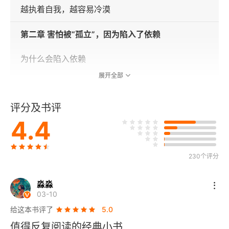
越执着自我，越容易冷漠
第二章 害怕被“孤立”，因为陷入了依赖
为什么会陷入依赖
展开全部
心理脆弱时就会产生依赖
评分及书评
患者对医生的依赖
4.4
越是被责骂，越是离不开
依赖赋予自己属性的人
230个评分
属性赋予造成虚假的关系
淼淼
03-10
为了维持表面关系而放弃表达
给这本书评了
5.0
值得反复阅读的经典小书