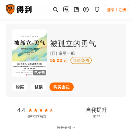
登录
注册
被孤立的勇气
[日] 岸见一郎
55.00 元
电子书
购买
试读
购买会员
4.4
自我提升
用户推荐指数
类型
展开全部
6.1
可以朗读