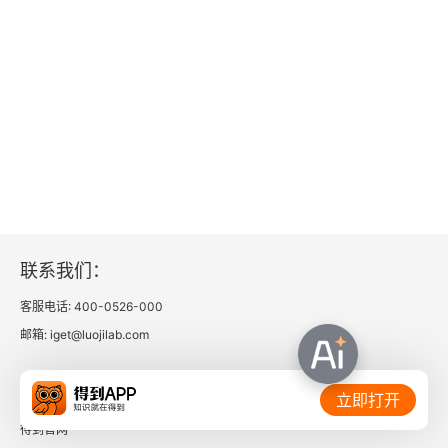
努力理解彼此，就是一种爱
强行“理解”，是控制欲在作祟
不要干涉孩子的决定
哲学始于惊讶，恋爱也是
理解不等于我赞同你，或反对你
人是最大的变量
联系我们：
即便无法理解彼此，我们仍可以相互共情
客服电话: 400-0526-000
邮箱: iget@luojilab.com
第十章 先谈“我”，再谈“我们”
相关链接：
为了理解，我们要先成为“陌生人”
立即打开
得到官网
“共同体”不是排除异己的理由