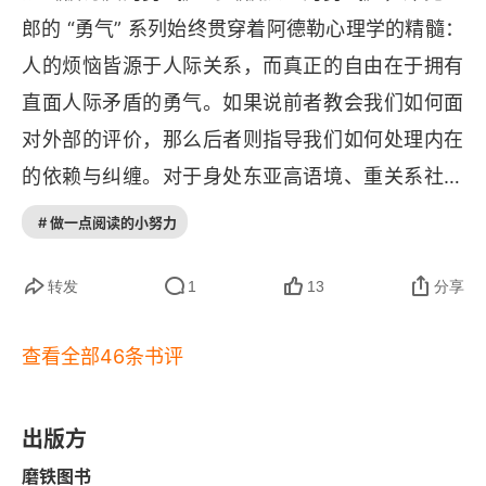
建立真正的秩序
郎的 “勇气” 系列始终贯穿着阿德勒心理学的精髓：
人的烦恼皆源于人际关系，而真正的自由在于拥有
第五章 不操控他人，不奉献自己
直面人际矛盾的勇气。如果说前者教会我们如何面
什么是真正平等的关系
对外部的评价，那么后者则指导我们如何处理内在
的依赖与纠缠。对于身处东亚高语境、重关系社会
停止顺从他人，才能拥有自我
文化背景下的读者而言，这种提醒尤为振聋发聩。
# 做一点阅读的小努力
勇于反对，收获大于代价
我们常常将 “关系” 视为资源或庇护，却忽视了不健
发现自己的顺从，是抗争的第一步
康的关系也是牢笼。当然，任何理论都有其适用的
转发
1
13
分享
边界。我一直觉得岸见一郎的论证略显杂糅，不够
人生大部分事，根本不需要父母同意
查看全部46条书评
系统。同时我认为将 “孤立” 作为一种积极的觉醒阶
别再用“自我伤害”向他人效忠
段，在实践中需要极高的自我觉察与平衡能力，否
则极易滑向孤僻或自私的极端。当然这并不折损本
出版方
第六章 直面孤独的勇气
书的核心价值。它如同一面镜子，迫使读者审视自
磨铁图书