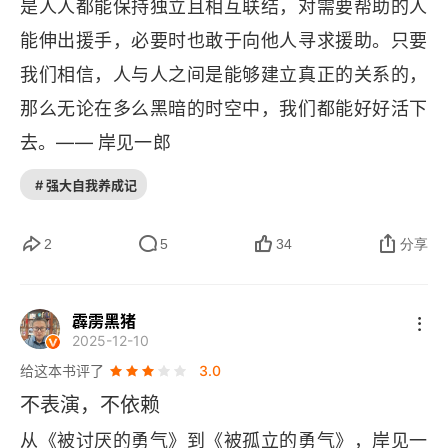
是人人都能保持独立且相互联结，对需要帮助的人
为何人们会憎恨“不同”
能伸出援手，必要时也敢于向他人寻求援助。只要
我们相信，人与人之间是能够建立真正的关系的，
第四章 虚假的关系会带来真实的痛苦
那么无论在多么黑暗的时空中，我们都能好好活下
虚假关系的背后，是“主人”与“仆从”
去。—— 岸见一郎
如何察觉自己正在被操控
# 强大自我养成记
被利用的奥运会
2
5
34
分享
警惕虚假的自由
霹雳黑猪
勇于把人际关系重新洗牌
2025-12-10
给这本书评了
3.0
别做伤害你的人的帮凶
不表演，不依赖
对不宽容者是否应该宽容
从《被讨厌的勇气》到《被孤立的勇气》，岸见一