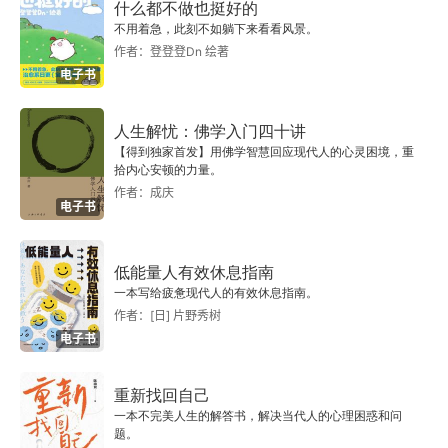
什么都不做也挺好的
不用着急，此刻不如躺下来看看风景。
接不接受你的好意，是别人的事
作者：登登登Dn 绘著
电子书
我们不是为了讨好他人而活的
人生解忧：佛学入门四十讲
谢谢你的认可，但你没资格评价我
【得到独家首发】用佛学智慧回应现代人的心灵困境，重
拾内心安顿的力量。
越是依靠别人指路，越是走投无路
作者：成庆
电子书
失败没那么可怕
低能量人有效休息指南
就算一事无成，人生也不会变得不幸
一本写给疲惫现代人的有效休息指南。
作者：[日] 片野秀树
幸福不止一种模样
电子书
第八章 父母是一种身份，不是一种特权
重新找回自己
一本不完美人生的解答书，解决当代人的心理困惑和问
父母要学会摘下“爱”的面具
题。