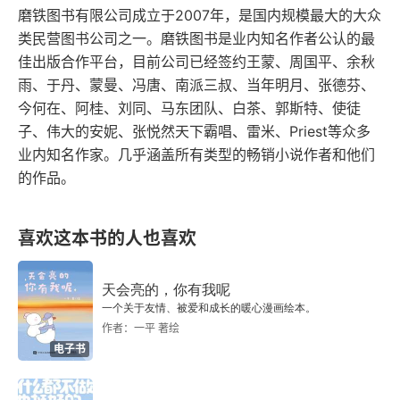
不要迷信“常识”，那是别人的经验
磨铁图书有限公司成立于2007年，是国内规模最大的大众
己的人际模式：那些疲惫，是否正源于在虚假关系
类民营图书公司之一。磨铁图书是业内知名作者公认的最
中过度支付自我？那些孤独，是否因为真实的自我
停止“物化”自己
佳出版合作平台，目前公司已经签约王蒙、周国平、余秋
从未被坦然接纳？
雨、于丹、蒙曼、冯唐、南派三叔、当年明月、张德芬、
跟随权威，让人产生自我强大的错觉
今何在、阿桂、刘同、马东团队、白茶、郭斯特、使徒
子、伟大的安妮、张悦然天下霸唱、雷米、Priest等众多
被孤立不等于孤独
业内知名作家。几乎涵盖所有类型的畅销小说作者和他们
的作品。
质疑，是找回清醒的开始
敢于指认罪恶，就是捍卫良知
喜欢这本书的人也喜欢
在愤怒面前，孤独不值一提
天会亮的，你有我呢
第七章 拒绝他人，就是成全自己
一个关于友情、被爱和成长的暖心漫画绘本。
作者：一平 著绘
与别人的期待唱反调，不是坏事
电子书
我们不是为了满足谁的期待而工作的