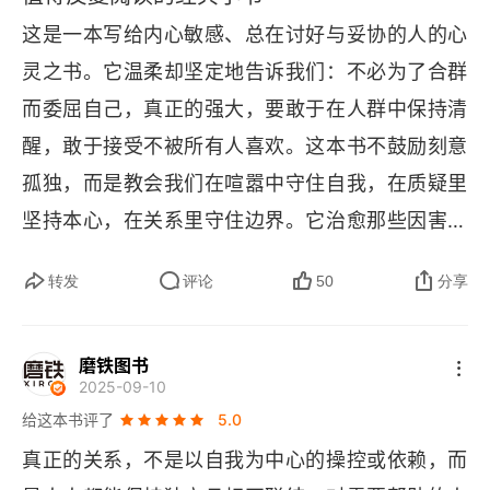
依赖于权威
这是一本写给内心敏感、总在讨好与妥协的人的心
学生成绩差是教师的责任
灵之书。它温柔却坚定地告诉我们：不必为了合群
而委屈自己，真正的强大，要敢于在人群中保持清
“必须和大多数人一样”是一种匿名权威
醒，敢于接受不被所有人喜欢。这本书不鼓励刻意
依赖“正确答案”，是教育的缺失
孤独，而是教会我们在喧嚣中守住自我，在质疑里
过分依赖权威，使我们让渡独立思考
坚持本心，在关系里守住边界。它治愈那些因害怕
被孤立而焦虑、内耗的人，让人明白，真正的安全
第三章 是谁在操控着你
转发
评论
50
分享
感从不在别人的认可里，而在自己的坚定中。读完
你的不安情绪，是上位者操纵你的工具
会让人放下对合群的执念，拥有坦然做自己的勇
磨铁图书
气，活得更自在、更清醒、更有力量。
认为见面才能建立信赖关系是一种错觉
2025-09-10
给这本书评了
5.0
为了操控你，他们要求“常联系”
真正的关系，不是以自我为中心的操控或依赖，而
没有“集体荣誉”感，不可耻