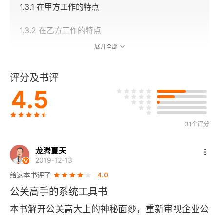
1.3.1 在甲方工作的特点
1.3.2 在乙方工作的特点
展开全部
1.3.3 甲乙方双向选择
评分及书评
1.3.4 公关简历撰写要点
4.5
1.4 公关的能力要点
1.4.1 公关4大知识结构
31个评分
1.4.2 公关的3类业务技能
龙腾夏天
2019-12-13
1.4.3 公关的3大底层能力
给这本书评了
4.0
公关高手的系统工具书
1.4.4 故事思维
本书解开公关高大上的神秘面纱，重新审视企业公
1.4.5 职业发展的3个策略