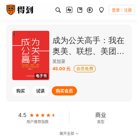
登录
注册
成为公关高手：我在
奥美、联想、美团的
15年公关经验总结
吴加录
45.00 元
电子书
购买
试读
购买会员
4.5
商业
用户推荐指数
类型
展开全部
8.4
可以朗读