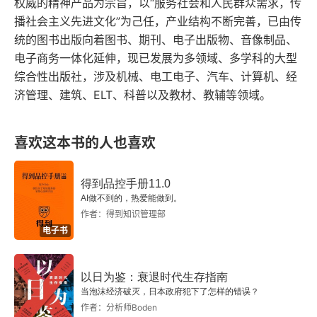
权威的精神产品为宗旨，以“服务社会和人民群众需求，传
播社会主义先进文化”为己任，产业结构不断完善，已由传
第3章 关系维护
统的图书出版向着图书、期刊、电子出版物、音像制品、
电子商务一体化延伸，现已发展为多领域、多学科的大型
3.1 新时代的媒体关系
综合性出版社，涉及机械、电工电子、汽车、计算机、经
济管理、建筑、ELT、科普以及教材、教辅等领域。
3.1.1 公关和媒体的关系：挑战者和传播者
3.1.2 媒体的调研适配
喜欢这本书的人也喜欢
3.1.3 媒体沟通
得到品控手册11.0
AI做不到的，热爱能做到。
3.1.4 建立媒体资源库
作者：得到知识管理部
电子书
3.1.5 媒体关系维护
3.1.6 合格的媒体关系应该做到什么程度
以日为鉴：衰退时代生存指南
当泡沫经济破灭，日本政府犯下了怎样的错误？
3.2 媒体采访
作者：分析师Boden