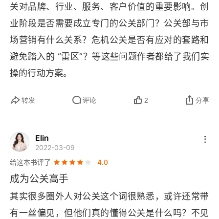
关对品牌、行业、服务、客户价值的重要影响。创
1.4.6 公关职业长跑
业阶段是否需要成立专门的公关部门？公关部与市
场营销有什么关系？危机公关是否有应对的套路和
第2章 内容生产
避免踏入的 “雷区”？等这些问题作者都给了我们实
2.1 核心信息
操的行动方案。
2.1.1 信息搜集
“公关工具书” 的定位来自于：不管我们是专业的公
转发
评论
2
分享
关专员、负责人还是职场小白，或者是非专业的普
2.1.2 MECE法则
通 “观众”，在遇到具体的问题或现象，我们都可以
Elin
2.1.3 归类角度
随时拿出来提升我们的理解力，即 “大家看到的都
2022-03-09
给这本书评了
4.0
是现象，我看到的是现象背后公关团队智力的博
2.1.4 屋顶图
成为公关高手
弈”。
2.1.5 雷达图
其实很多圈外人对公关这个词很熟悉，或许还常带
本书还有一个亮点就是收录的案例距离我们特别
2.1.6 蜂巢图
有一丝偏见，但他们真的懂得公关是什么吗？不见