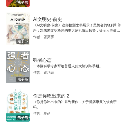
电子书
3.2.1 采访提要
AI文明史·前史
3.2.2 现场采访
《AI文明史·前史》这部预测之书展示了思想者的锐利和尊
严：对未来文明格局的重大危机做出预警，提示人类做出
智慧的选择。
3.2.3 非现场采访
作者：张笑宇
电子书
3.2.4 意外情况
强者心态
3.3 传播跟进和效果评估
一本脑科学专家写给普通人的大脑训练手册。
作者：姚乃琳
3.3.1 媒体出稿跟进
电子书
3.3.2 效果呈现和分析
你是你吃出来的 2
《你是你吃出来的》系列新作，关于慢病康复的饮食密
3.3.3 传播报告
码。
作者：夏萌
电子书
3.4 需要建立的其他6种关系