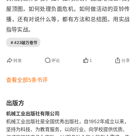
2.3.1 演讲稿准备和撰写流程
屋顶图。如何处理负面危机，如何做活动的亚铃传
播，还有对说什么等，都有方法和总结图。用实战
2.3.2 演讲稿的结构
指导实战。
2.3.3 注意事项
# 423破万卷节
2.3.4 现场管理
转发
评论
1
分享
2.4 深度稿
2.4.1 深度稿的类型
查看全部5条书评
2.4.2 选题
出版方
2.4.3 选材
机械工业出版社有限公司
2.4.4 结构
机械工业出版社是全国优秀出版社，自1952年成立以来，
坚持为科技、为教育服务，以向行业、向学校提供优质、
2.4.5 稿件的文采