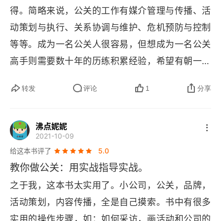
近，读起来画面感特别强，有的甚至是亲身经历
得。简略来说，公关的工作有媒介管理与传播、活
2.2 新闻稿
过。举几个例子：瑞幸吐槽星巴克原来是为了 “蹭
动策划与执行、关系协调与维护、危机预防与控制
星巴克品牌流量”，宝马、奔驰、杜蕾斯之间的品牌
2.2.1 “问题”新闻稿
等等。成为一名公关人很容易，但想成为一名公关
互动原来是不约而同的 “品牌互撩” 等。
高手则需要数十年的历练积累经验，希望有朝一日
2.2.2 新闻稿按结构详解
通过本书我们能够对纷繁复杂的商业世界多一层
我也能成为这样的人。
2.2.3 不同类型的新闻稿
转发
评论
1
分享
 “通透”。
2.2.4 修改和优化
沸点妮妮
2.2.5 配图和排版
2021-10-09
给这本书评了
5.0
2.2.6 提高新闻稿阅读体验
教你做公关：用实战指导实战。
2.2.7 提高可见度
之于我，这本书太实用了。小公司，公关，品牌，
活动策划，内容传播，全是自己摸索。书中有很多
2.3 演讲稿
实用的操作步骤，如：如何采访，画活动和公司的