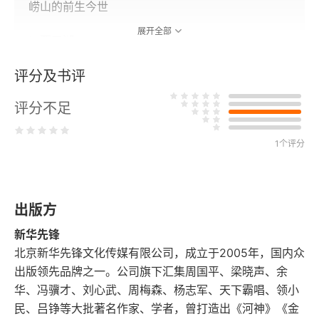
崂山的前生今世
展开全部
川西三湖
评分及书评
廿八都老街
评分不足
翠湖诗韵
大理看花
1个评分
天池浪漫曲
出版方
在历下古城穿街走巷
新华先锋
大观园看《秋海棠》
北京新华先锋文化传媒有限公司，成立于2005年，国内众
出版领先品牌之一。公司旗下汇集周国平、梁晓声、余
剑门古道
华、冯骥才、刘心武、周梅森、杨志军、天下霸唱、领小
民、吕铮等大批著名作家、学者，曾打造出《河神》《金
第二辑 北大荒·致青春