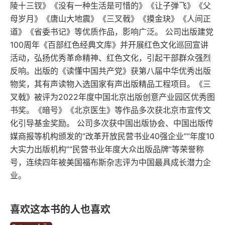
陵十三钗》《没有一种生活是可惜的》《让子弹飞》《父
母岁月》《唐山大地震》《三叉戟》《摸金玦》《人间正
今朝有酒
道》《省委书记》等优质作品，影响广泛。 公司出版建党
100周年《百部红色经典文库》并开展红色文化巡回宣讲
白桦林
活动，弘扬优秀革命精神、红色文化，引起干部群众强烈
颠簸的记忆
反响。出版的《读懂中国共产党》获第八届中华优秀出版
物奖，其有声读物入选国家有声出版精品工程项目。《三
借书奇遇记
叉戟》被评为2022年度中国北京出版创意产业园区优秀图
书奖。《暗号》《北京医生》等作品多次获北京市宣传文
华梅西餐厅
化引导基金奖励。 公司多次获中国出版协会、中国出版传
媒商报等机构颁发的“改革开放民营书业40强企业”“年度10
美丽的脆弱
大实力出版机构”“民营书业年度大众出版品牌”等荣誉称
号，连续四年被美国福布斯杂志评为中国最具成长潜力企
草帽歌
业。
地理课
喜欢这本书的人也喜欢
北大荒的教育诗