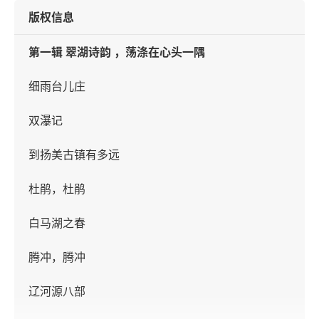
版权信息
第一辑 翠湖诗韵 ，荡涤在心头一隅
细雨台儿庄
双瀑记
到扬美古镇有多远
杜鹃，杜鹃
白马湖之春
腾冲，腾冲
辽河源八部