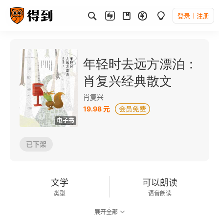
登录
注册
年轻时去远方漂泊：
肖复兴经典散文
肖复兴
19.98 元
电子书
已下架
文学
可以朗读
类型
语音朗读
展开全部
126千字
2019-08-01