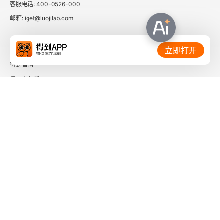
客服电话: 400-0526-000
西门町印象
邮箱: iget@luojilab.com
重逢仙客来
相关链接：
立即打开
威斯利访冰心
得到官网
得到企业版
草是怎样一点点绿的
时间的朋友
斯卡塔尼亚老街
了解更多：
狼餐厅
邂逅圣托贝
芝加哥奇遇
下载「得到App」
关注微信公众号
客厅里的鲜花