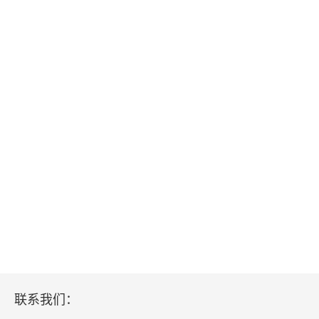
礼花三章
一
二
三
荒原记忆
旅游心理学
第四辑 远方，与异文明的相恋
布拉格的咖啡馆
联系我们：
与石共舞