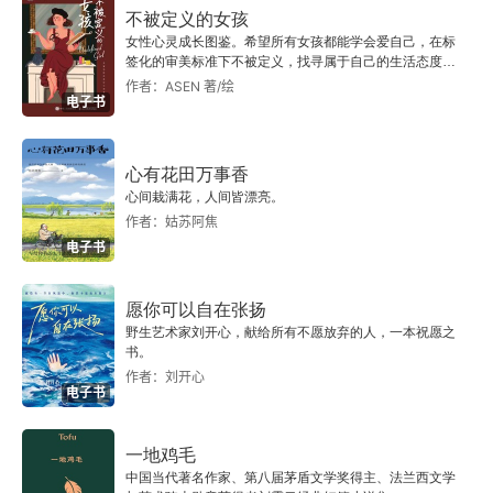
不被定义的女孩
后知青时代的“老三样”
女性心灵成长图鉴。希望所有女孩都能学会爱自己，在标
签化的审美标准下不被定义，找寻属于自己的生活态度与
赛什腾的月亮
生活方式。
作者：ASEN 著/绘
电子书
麦秸垛和豆秸垛
心有花田万事香
复华去了柴达木
心间栽满花，人间皆漂亮。
作者：姑苏阿焦
北大荒那盏马灯
电子书
第三辑 此去繁华，风景里有家
愿你可以自在张扬
野生艺术家刘开心，献给所有不愿放弃的人，一本祝愿之
林荫路
书。
作者：刘开心
电子书
平安即福
年轻时去远方漂泊
一地鸡毛
中国当代著名作家、第八届茅盾文学奖得主、法兰西文学