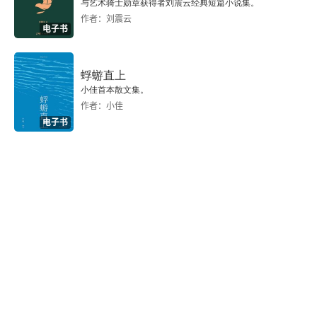
与艺术骑士勋章获得者刘震云经典短篇小说集。
生命平衡的力量
作者：刘震云
电子书
海盐一夜
好味止园葵
蜉蝣直上
小佳首本散文集。
作者：小佳
谒荆轲墓
电子书
风景只在想象中
史可法的扬州
高平的地名
水的传奇
山的传奇
苍蝇馆子和洗脚泡菜