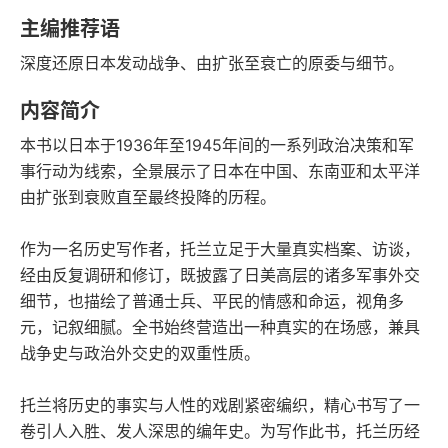
豆瓣评分
语音朗读
主编推荐语
697千字
2022-04-01
深度还原日本发动战争、由扩张至衰亡的原委与细节。
字数
发行日期
内容简介
本书以日本于1936年至1945年间的一系列政治决策和军
事行动为线索，全景展示了日本在中国、东南亚和太平洋
由扩张到衰败直至最终投降的历程。
作为一名历史写作者，托兰立足于大量真实档案、访谈，
经由反复调研和修订，既披露了日美高层的诸多军事外交
细节，也描绘了普通士兵、平民的情感和命运，视角多
元，记叙细腻。全书始终营造出一种真实的在场感，兼具
战争史与政治外交史的双重性质。
托兰将历史的事实与人性的戏剧紧密编织，精心书写了一
卷引人入胜、发人深思的编年史。为写作此书，托兰历经