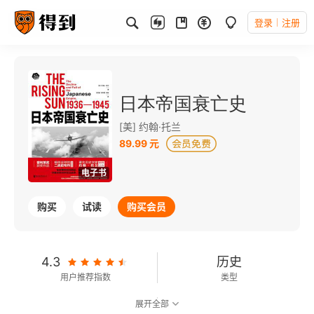
登录
注册
日本帝国衰亡史
[美] 约翰·托兰
89.99 元
电子书
购买
试读
购买会员
4.3
历史
用户推荐指数
类型
展开全部
8.4
可以朗读