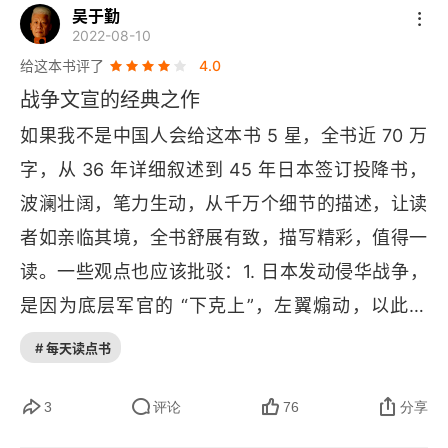
第九章 “我们眼前的艰难岁月”
吴于勤
2022-08-10
第十章 “胜机虚无缥缈，败局近在眼前”
给这本书评了
4.0
战争文宣的经典之作
第十一章 “对他们施以仁慈就是延长战争”
如果我不是中国人会给这本书 5 星，全书近 70 万
第十二章 “无愧于心”
字，从 36 年详细叙述到 45 年日本签订投降书，
波澜壮阔，笔力生动，从千万个细节的描述，让读
第十三章 转折
者如亲临其境，全书舒展有致，描写精彩，值得一
第四部 死亡之岛
读。一些观点也应该批驳：1. 日本发动侵华战争，
第十四章 “小本经营”行动
是因为底层军官的 “下克上”，左翼煽动，以此为
 “卢沟桥” 事变脱罪，入侵满洲国也是为了防止苏联
# 每天读点书
第十五章 绿色地狱
红色南下，这方面只能欺骗没有时空地理概念的西
第十六章 “卑职罪该万死”
方读者，把南京大屠杀和在中国的暴行推给下层陆
3
评论
76
分享
军军官。2. 日本偷袭珍珠港，也是战前美日谈判，
第十七章 终局