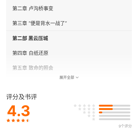
第二章 卢沟桥事变
第三章 “便是背水一战了”
第二部 黑云压城
第四章 白纸还原
第五章 致命的照会
展开全部
第六章 “Z”作战计划
评分及书评
第七章 “战争到来的速度或将超出想象”
4.3
第三部 万岁
9个评分
第八章 “视死如归”