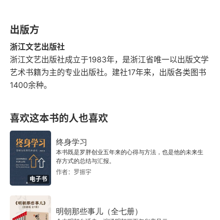
第三十二章 真没有那么值得操心
出版方
第三十三章 广岛
浙江文艺出版社
第三十四章 ……以及长崎
浙江文艺出版社成立于1983年，是浙江省唯一以出版文学
艺术书籍为主的专业出版社。建社17年来，出版各类图书
第三十五章 “忍所难忍”
1400余种。
第三十六章 宫城事件
喜欢这本书的人也喜欢
第三十七章 鹤之一声
终身学习
尾声
本书既是罗胖创业五年来的心得与方法，也是他的未来生
存方式的总结与汇报。
作者：罗振宇
电子书
明朝那些事儿（全七册）