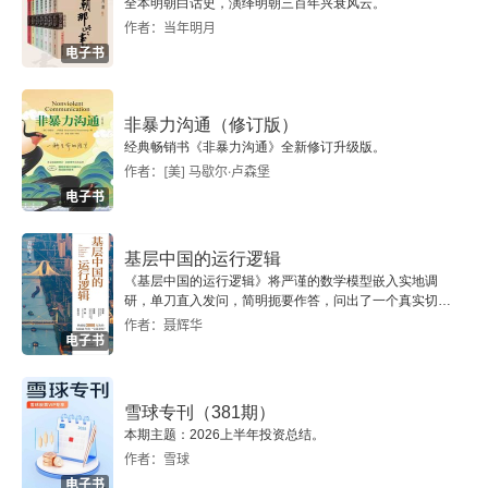
全本明朝白话史，演绎明朝三百年兴衰风云。
作者：当年明月
电子书
非暴力沟通（修订版）
经典畅销书《非暴力沟通》全新修订升级版。
作者：[美] 马歇尔·卢森堡
电子书
基层中国的运行逻辑
《基层中国的运行逻辑》将严谨的数学模型嵌入实地调
研，单刀直入发问，简明扼要作答，问出了一个真实切近
的基层中国。
作者：聂辉华
电子书
雪球专刊（381期）
本期主题：2026上半年投资总结。
作者：雪球
电子书