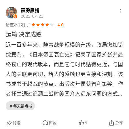
美国要求日本全面退出中国，条件太苛刻，逼迫日
霹雳黑猪
第五部 大军集结
2022-07-22
本不得不发动战争，作者娶个日本太太，情感上可
给这本书评了
4.0
能认为日美不应该有此一战。3. 极力掩盖天皇裕仁
第十八章 鼠辈与好汉
运输 决定成败
的战争罪责，把问题都推给军方内阁，陆海军的矛
第十九章 向马里亚纳群岛进发
近一百多年来，随着战争规模的升级，政局愈加错
盾（派系地域斗争）。全书对日本人一些性格描写
综复杂，《日本帝国衰亡史》记录了国家扩张并最
第二十章 “七生报国”
还是很精彩，日本人的含蓄和语焉不详，确实在和
终衰亡的现代版本，而且它与时代贴得更近，与国
直率的西方人沟通中影响效率（见书中日本占领新
第六部 决战
人的关联更密切，给人的感触也更直接和深刻。该
加坡时日英交谈），集体主义的盲从（没有从狂热
第二十一章 “不让任何人丧失勇气”
书成书于越战的节点，出版次年便获普利策奖，作
民族主义描写），日美民族性格的冲突，看来美国
者托兰通过追溯二战时美国介入远东问题的方式，
会对日长期驻军（骨子里的不信任），对太平洋战
第二十二章 莱特湾之战
也潜在地表达了对当时美国外交与军事行为的质
争每场战役都有精彩讲述，对日本东京被燃烧弹轰
# 每天读点书
第二十三章 断颈岭之战
疑。在探讨战争争议性与政治正义性方面，托兰的
炸和原子核爆都有细致描述，每个场景都很经典。
著作始终具备话题性和现实性，至今仍能为我们提
转发
评论
9
分享
第二十四章 溃败
日本岛国思维，生存危机下想到的就是扩张，日本