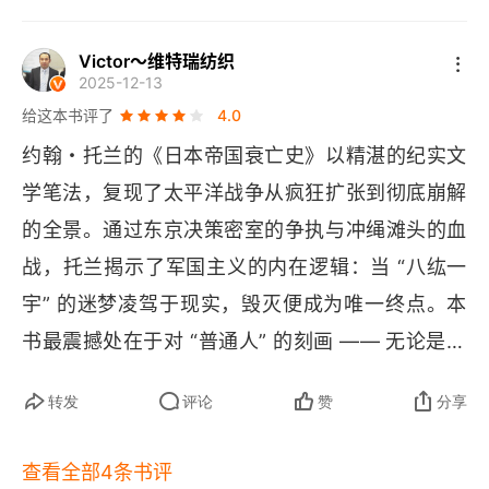
供了较多有益的思考。本书最需要称赞的是，作者
海军崇拜大英帝国，海军学校一砖一瓦都来自英
第七部 苦尽甘来
准确的掌握了日本海军军官的自大心理，但凡是个
国，包括每天一顿刀叉西餐，英岛国侵占的是美洲
Victor～维特瑞纺织
2025-12-13
人物，都不愿去做后勤保障的工作。大本营初期也
第二十五章 “天赐良机”
殖民地，成就日不落帝国，可日本岛国从丰臣秀吉
给这本书评了
4.0
未能对该现象做出即时调整，当逾 40
W 
噸的货船
到这次侵华都折戟沉沙，中国 4 年抗战拖住了百万
第二十六章 “就像地狱熄火之后”
约翰・托兰的《日本帝国衰亡史》以精湛的纪实文
被美国潜艇击沉后，本已严重缺乏的物资输送困
日军，对比日军占领新加坡前后只用了 70 天。全
学笔法，复现了太平洋战争从疯狂扩张到彻底崩解
第二十七章 江户之花
难，胜负之势，已再难扭转。
书主旨还是反战的，无论是双方军人，战俘还是平
的全景。通过东京决策密室的争执与冲绳滩头的血
民的悲惨遭遇，没有好的战争。现在日本还在美国
第二十八章 最后一次出击
战，托兰揭示了军国主义的内在逻辑：当 “八纮一
占领军监督下，面对东方大国的复兴，日本和美国
第二十九章 铁台风
宇” 的迷梦凌驾于现实，毁灭便成为唯一终点。本
政客能从历史中接受教训吗？
书最震撼处在于对 “普通人” 的刻画 —— 无论是誓
第三十章 散兵游勇
言 “七生报国” 的士兵，还是被迫 “玉碎” 的平民，
第八部 一亿玉碎
转发
评论
赞
分享
都被卷入帝国自毁的洪流。这不仅是一部战争史，
更是一部关于野心如何反噬自身的现代寓言。
第三十一章 寻求和平
查看全部4条书评