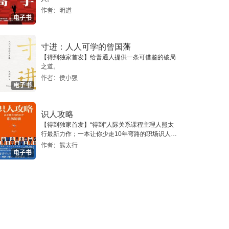
作者：明道
电子书
寸进：人人可学的曾国藩
【得到独家首发】给普通人提供一条可借鉴的破局
之道。
作者：侯小强
电子书
识人攻略
【得到独家首发】“得到”人际关系课程主理人熊太
行最新力作；一本让你少走10年弯路的职场识人指
南。
作者：熊太行
电子书