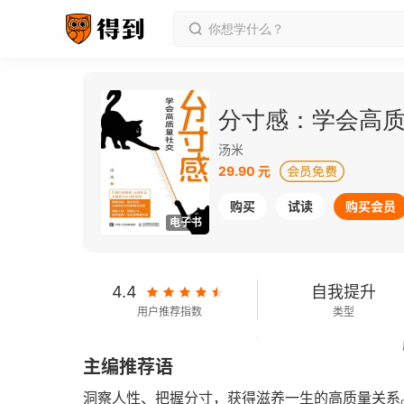
分寸感：学会高
汤米
29.90 元
购买
试读
购买会员
电子书
4.4
自我提升
用户推荐指数
类型
66千字
2024-08-01
主编推荐语
字数
发行日期
洞察人性、把握分寸，获得滋养一生的高质量关系