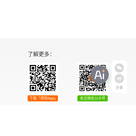
了解更多：
分享
下载「得到App」
关注微信公众号
04号
增值电信业务经营许可证 京ICP证090644号