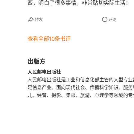
西，明白了很多事情，非常贴切实际生活！
释放你的攻击性很重要
转发
评论
忍气吞声能换来良好的人际关系吗
查看全部10条书评
适当发脾气，反而能赢得他人的喜欢
学习情绪管理，从自我觉察开始
出版方
把关系变得简单，是一种境界
人民邮电出版社
人民邮电出版社是工业和信息化部主管的大型专业出版
足信息产业、面向现代社会、传播科学知识、服务
儿、经管、摄影、集邮、旅游、心理学等领域的专