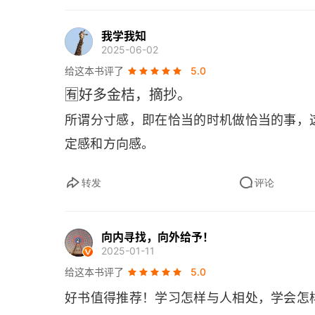
第三篇 社交中，不做费力不讨好的事
“说教式”社交潜藏的压力
我学我知
2025-06-02
请远离那些从不发脾气的人
给这本书评了
5.0
🈶好多金桔，摘抄。
不合群的优势
所谓分寸感，即在恰当的时机做恰当的事，
这四个方面，千万不要低调
定感和方向感。
假装幽默的“行尸”
转发
评论
第四篇 从被动社交到掌握主动权
厚脸皮的优势
向内寻找，向外给予！
2025-01-11
与其强迫自己社交，不如体验“独行侠”的魅力
给这本书评了
5.0
好书值得推荐！学习怎样与人相处，学会怎
内向者如何与陌生人交往