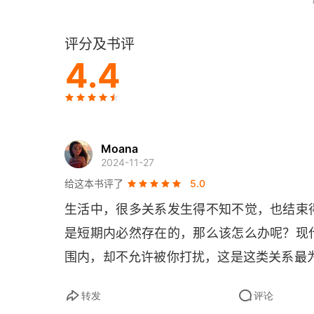
第二篇 了解自己才能发挥社交优势
评分及书评
害怕说话、回避社交，并不是因为内向
4.4
外向型内向者
打开自己的心，才能让美好发生
无法维系人际关系的人，其实都缺乏一种品质
Moana
2024-11-27
不要随便给自己的性格贴上标签
给这本书评了
5.0
生活中，很多关系发生得不知不觉，也结束
你会经常说“谢谢”吗
是短期内必然存在的，那么该怎么办呢？现
说话容易脸红怎么办
围内，却不允许被你打扰，这是这类关系最
脆弱是你努力生活的证据
转发
评论