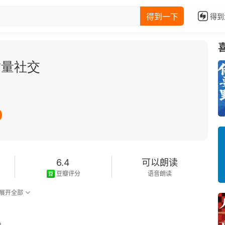
得到一下
得到
质量社交
6.4
可以朗读
豆瓣评分
语音朗读
展开全部
。