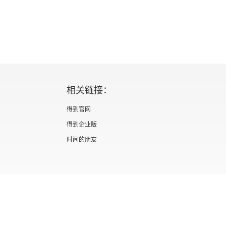
相关链接：
得到官网
得到企业版
时间的朋友
证 新出发京零字第海200073号
广播电视节目制作经营许可证 （京）字第012
信息网络传播视听节目许可证 0110567