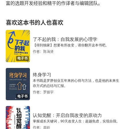
富的选题开发经验和精干的作译者与编辑团队。
13. 说明与定义
14. 充分的定义
喜欢这本书的人也喜欢
15. 定义的类型
了不起的我：自我发展的心理学
【得到独家】想要有所改变，请你翻开这本书吧。
16. 知识与定义
作者：陈海贤
电子书
17. 关于苏格拉底式无知的困难
终身学习
18. 苏格拉底方法中的困难
本书既是罗胖创业五年来的心得与方法，也是他的未来生
存方式的总结与汇报。
第三章 苏格拉底关于美德的论证
作者：罗振宇
电子书
19. 对话的特点
认知觉醒：开启自我改变的原动力
20. 通常的信念
掌握成长关键词，90天改变人生：超越焦虑，实现自我。
作者：周岭