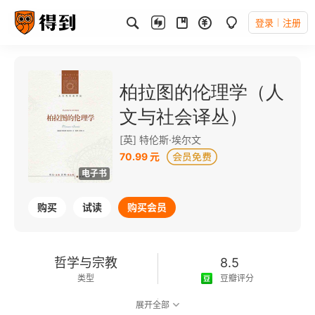
登录
注册
柏拉图的伦理学（人
文与社会译丛）
[英] 特伦斯·埃尔文
70.99 元
电子书
购买
试读
购买会员
哲学与宗教
8.5
类型
豆瓣评分
展开全部
可以朗读
421千字