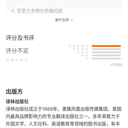
5. 亚里士多德与苏格拉底
展开全部
6. 对话的顺序
评分及书评
7. 柏拉图对苏格拉底的态度
评分不足
8. 希腊伦理学史中的苏格拉底
1个评分
第二章 苏格拉底的方法
9. 苏格拉底式无知与苏格拉底式方法
出版方
10. 辩驳法的使用
译林出版社
11. 苏格拉底的建设性方法
译林出版社成立于1988年，隶属凤凰出版传媒集团，是国
内最具品牌影响力的专业翻译出版社之一，多年来致力于
12. 对说明的要求
外国文学、人文社科、英语教育等领域的图书出版，有丰