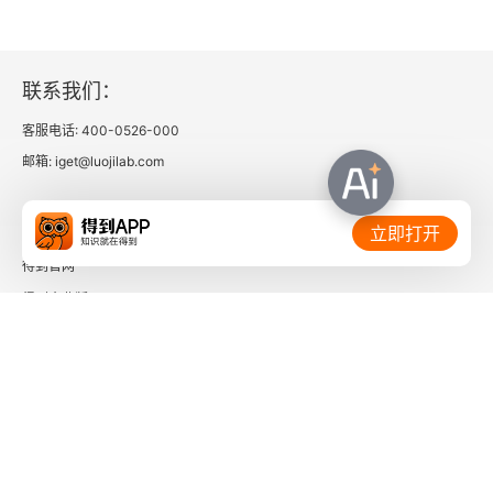
39. 智慧与正确运用财产
40. 智慧作为唯一的善
联系我们：
客服电话: 400-0526-000
41. 美德对于幸福的充分性
邮箱: iget@luojilab.com
42. 对知识的使用与误用
相关链接：
立即打开
43. 苏格拉底对其主导原则的捍卫
得到官网
44. 关于苏格拉底辩护的问题
得到企业版
时间的朋友
第五章 苏格拉底的困难
了解更多：
45. 关于幸福的问题
46. 美德对幸福来说是工具性的吗？