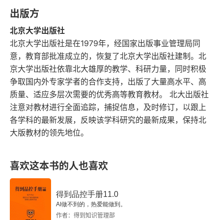
是很糟糕的做法。
出版方
北京大学出版社
哭完之后怎么办
北京大学出版社是在1979年，经国家出版事业管理局同
这是最难的，也是最好玩的。我个人的体会是，家
意，教育部批准成立的，恢复了北京大学出版社建制。北
京大学出版社依靠北大雄厚的教学、科研力量，同时积极
长第一需要真正接纳这个理念：允许哭，哭是很棒
争取国内外专家学者的合作支持，出版了大量高水平、高
的事，哭是孩子在很智慧地自己治疗自己。有了这
质量、适应多层次需要的优秀高等教育教材。 北大出版社
一点，我们就可以心平气和陪着哭娃的身边。
注意对教材进行全面追踪，捕捉信息，及时修订，以跟上
各学科的最新发展，反映该学科研究的最新成果，保持北
然后就更好玩了，哭了之后呢？这个时候，就是动
大版教材的领先地位。
用智商的时候了。要让我们自己像名侦探柯南那
样，通过蛛丝马迹，逻辑推理，猜！猜出他背后隐
喜欢这本书的人也喜欢
藏的情绪问题的症结所在。我体会到的是，很小的
得到品控手册11.0
情绪可能真的被放大成很大的困难，而且是自己意
AI做不到的，热爱能做到。
识不到的情绪来源。所以最好玩的就是，像警察破
作者：得到知识管理部