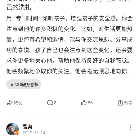
当孩子吼叫 “我讨厌你！”的时候
己的洗礼
用 “专门时间” 倾听孩子，增强孩子的安全感。你会
怎样阻止孩子的攻击行为
注意到他的许多积极的变化。比如，对生活更加热
好孩子说“脏话”
爱，更怀有希望和激情，能与你交流思想、分享成
育儿中的夫妻合作
功的喜悦。孩子自己也会注意到这些变化，还会要
求你更多地关心他，帮助他保持良好的自我感觉。
如何帮助受灾儿童*
他会频繁地争取你的关注。他会毫无顾忌地向你显
孩子大哭大闹时父母怎样做
示对你的依赖，这看起来像是他 “退步” 到了行为举
# 423破万卷节
止更不成熟的地步似的，会使你担心他无法成长和
帮助孩子面对恐怖事件*
自立。但实际上这是一个进步。说明孩子已通过
转发
2
85
分享
当你的孩子受到其他孩子欺负时
 “专门时间” 建立起对你的信任，敢于对你透露他一
直在独自承受的困难处境，能向你求助解决这些重
当自己的孩子们相互敌对时
高爽
2019-11-14
要的问题了。假如孩子不自信，你就要在游戏中扮
当孩子让你忍无可忍时该怎样做