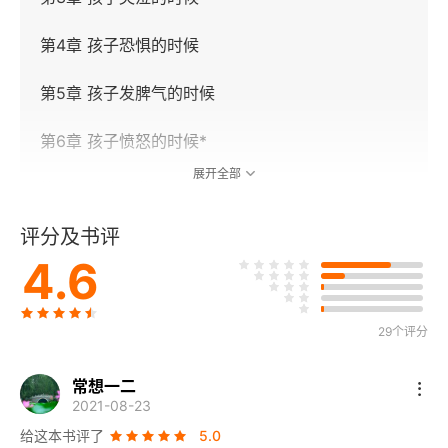
第4章 孩子恐惧的时候
第5章 孩子发脾气的时候
第6章 孩子愤怒的时候*
展开全部
第7章 对孩子说“不”
评分及书评
第8章 进入青春期的孩子*
4.6
下篇 听你听我
导言
29个评分
第1章 建立倾听伙伴关系：倾听与诉说
常想一二
2021-08-23
第2章 再谈有效倾听：有效倾听的第五个原则
给这本书评了
5.0