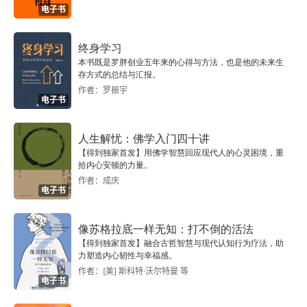
电子书
案一样去猜他的问题。
家长有情绪怎么办
终身学习
本书既是罗胖创业五年来的心得与方法，也是他的未来生
存方式的总结与汇报。
这是一个很实际的问题了。家长也不是超人，必须
作者：罗振宇
电子书
承认很多时候无能为力了。这个时候，去倾听孩
子，去摸索问题，就很费劲。想着强迫孩子一下，
人生解忧：佛学入门四十讲
强化规则，下次不敢了，不就好了么。千万不要这
【得到独家首发】用佛学智慧回应现代人的心灵困境，重
拾内心安顿的力量。
样做。这就让我想起了园长有句话特别精彩 ——
作者：成庆
电子书
 我们今天怎么对待孩子，
ta 
将来就会怎么对待这
个世界。
像苏格拉底一样无知：打不倒的活法
【得到独家首发】融合古哲智慧与现代认知行为疗法，助
所以家长有情绪的时候，底线是不能伤害孩子，不
力塑造内心韧性与幸福感。
作者：[美] 斯科特·沃尔特曼 等
能发泄情绪到孩子身上。然后呢，总得想办法发
电子书
泄，这个过程其实更重要。比如在孩子面前，去撕