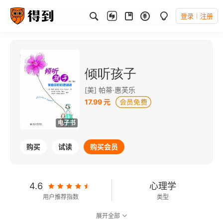
登录
注册
倾听孩子
[美] 帕蒂·惠芙乐
17.99 元
电子书
购买
试读
购买会员
4.6
心理学
用户推荐指数
类型
展开全部
8.9
可以朗读