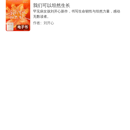
我们可以坦然生长
纸、踩气球等等，让他看到你正在慢慢变好，他就
罕见病女孩刘开心新作，书写生命韧性与坦然力量，感动
会有安全感。如果自己屏蔽孩子，躲起来发泄，会
无数读者。
作者：刘开心
让孩子失去安全感。
电子书
但是还有一个我的体会是，当我有情绪，但是依然
尝试着去实际操作倾听的技巧的时候，孩子其实是
会有反应的，这个时候就会突然觉得，哎呀事情有
转机，没这么严重，自己可能会获得力量。其实这
一瞬间，自己的情绪可能就不那么重要了。