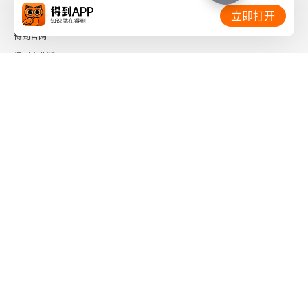
相关链接：
立即打开
得到官网
得到企业版
时间的朋友
了解更多：
下载「得到App」
关注微信公众号
社会信用代码 91110108662186561M
出版物经营许可证 新出发京零字第海200073号
广播电视节目制作经营许可证 （京）字第01204号