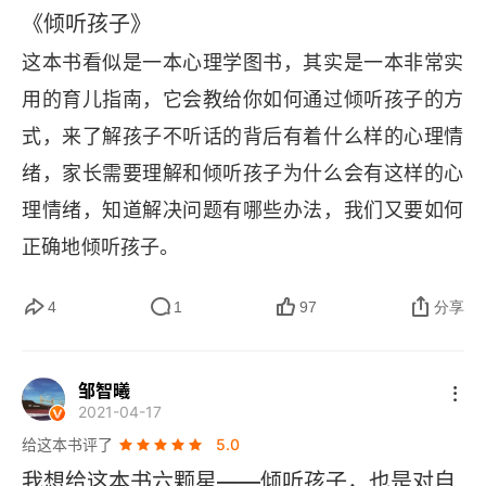
《倾听孩子》
第3章 培养倾听伙伴关系
这本书看似是一本心理学图书，其实是一本非常实
第4章 如何有效地帮助父母们
用的育儿指南，它会教给你如何通过倾听孩子的方
式，来了解孩子不听话的背后有着什么样的心理情
附录 帕蒂的信箱
绪，家长需要理解和倾听孩子为什么会有这样的心
帮助太过争强好胜的孩子放松下来
理情绪，知道解决问题有哪些办法，我们又要如何
如何不加责备和羞辱地干预孩子取笑他人的行为
正确地倾听孩子。
“可以来个拥抱吗?”
4
1
97
分享
谎话传递了什么真相
邹智曦
当事情不完美时
2021-04-17
给这本书评了
5.0
用倾听帮助孩子愈合擦伤、割伤和其他小伤小痛
我想给这本书六颗星——倾听孩子，也是对自