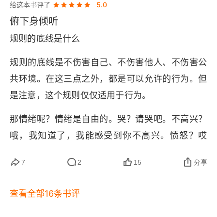
给这本书评了
5.0
演一个有趣的弱者，孩子在游戏中做强者的体验将
俯下身倾听
使她获得自信心。用愉快声调说出的 “不” 会缓和导
规则的底线是什么
致孩子犯规的紧张情绪，并传递出 “我还是爱你” 这
一信息。倾听是一项终身修炼。
规则的底线是不伤害自己、不伤害他人、不伤害公
共环境。在这三点之外，都是可以允许的行为。但
是注意，这个规则仅仅适用于行为。
那情绪呢？情绪是自由的。哭？请哭吧。不高兴？
哦，我知道了，我能感受到你不高兴。愤怒？哎
呀，真的是愤怒了，我感受到了，我明白你很愤
7
2
15
分享
怒。
千万不能反过来。不能在规则上模糊，而去控制情
查看全部16条书评
绪。阻止孩子哭，要求孩子不要愤怒和不高兴，这