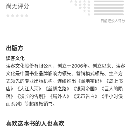
第三章 中西学术的界分与参较：现代哲学的初成
尚无评分
第一节 严复的质力本体——宇宙观和经验主义认识
目前还没人评分
论
第二节 王国维的哲学观及其精深的哲学研究
出版方
第四章 崇尚西化与否弃传统：现代哲学的荡越
读客文化
读客文化股份有限公司，创立于2006年。创立以来，读客
第一节 陈独秀的激进主义中西文化观
文化是中国书业品牌影响力领先、营销模式领先、生产方
第二节 胡适的实用主义哲学观和文化观
式领先的专业出版机构。连续推出《藏地密码》《岛上书
店》《大江大河》《丝绸之路》《银河帝国》《巨人的陨
第五章 嘉纳西学并护持传统：现代哲学的含弘
落》《漫长的告别》《局外人》《无声告白》《半小时漫
画系列》等超级畅销书。
第一节 梁漱溟基于意欲本体的文化哲学
第二节 张君劢的自由意志人生观及其和会中西归宗
喜欢这本书的人也喜欢
儒家的文化观