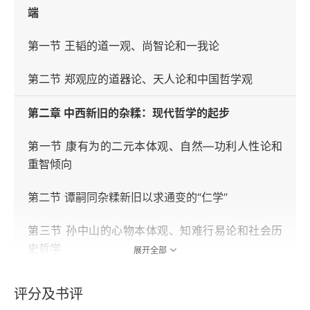
端
第一节 王韬的道一观、尚智论和一我论
第二节 郑观应的道器论、天人论和中国哲学观
第二章 中西新旧的杂糅：现代哲学的起步
第一节 康有为的二元本体观、自然—功利人性论和
重智倾向
第二节 谭嗣同杂糅新旧以求通变的“仁学”
第三节 孙中山的心物本体观、知难行易论和社会历
史哲学
展开全部
第四节 章炳麟的本体观、认识论和进化论
评分及书评