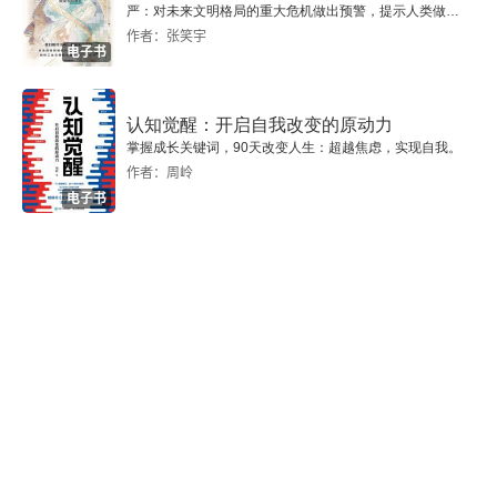
严：对未来文明格局的重大危机做出预警，提示人类做出
智慧的选择。
作者：张笑宇
第三节 方东美的比较哲学
电子书
第四节 贺麟的理想唯心论
认知觉醒：开启自我改变的原动力
第八章 独立的哲思：现代哲学的边缘
掌握成长关键词，90天改变人生：超越焦虑，实现自我。
作者：周岭
第一节 金岳霖的具有严密逻辑性和高度思辨性的情
电子书
感哲学
第二节 朱谦之的唯情哲学
第三节 洪谦对维也纳学派之逻辑实证论的引介
第四节 张岱年的“新唯物论”和新文化建设思想
主要参考文献