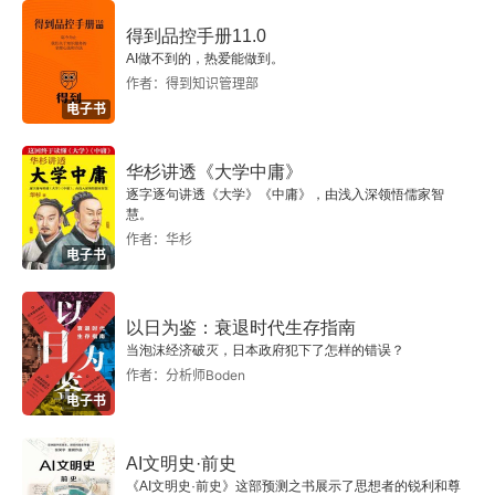
得到品控手册11.0
第六章 从低潮到巨澜：现代哲学的主流
AI做不到的，热爱能做到。
作者：得到知识管理部
第一节 李大钊的传统哲学思想和唯物史观
电子书
第二节 李达对马克思主义的深入研究与全面阐述
华杉讲透《大学中庸》
逐字逐句讲透《大学》《中庸》，由浅入深领悟儒家智
第三节 毛泽东哲学思想的发展及其《实践论》和
慧。
《矛盾论》
作者：华杉
电子书
第四节 艾思奇与马克思主义哲学的大众化、中国化
和时代化
以日为鉴：衰退时代生存指南
当泡沫经济破灭，日本政府犯下了怎样的错误？
第七章 返本与开新：现代哲学的建树
作者：分析师Boden
电子书
第一节 熊十力的“新唯识论”
AI文明史·前史
第二节 冯友兰的“新理学”
《AI文明史·前史》这部预测之书展示了思想者的锐利和尊