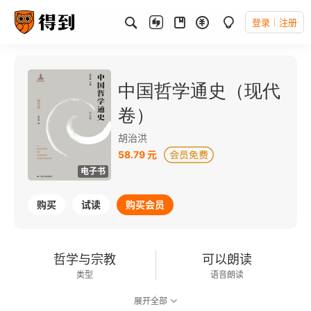
登录
注册
中国哲学通史（现代
卷）
胡治洪
58.79 元
电子书
购买
试读
购买会员
哲学与宗教
可以朗读
类型
语音朗读
展开全部
525千字
2021-12-01