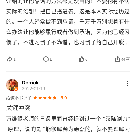
介绍的让他靠谱的方法都是没用的！不要抱有不切
实际的幻想！把自己搭进去。这是本人实际经历过
的。一个人经常做不到承诺，千万千万别想着有什
么办法让他能够履行或者做到承诺，因为他已经习
惯了，不进习惯了不靠谱，也习惯了给自己开脱和
对外界的有意无意的欺骗，而且他其实不会付出很
1
1
6
分享
多或者就是看上去付出很多或者嘴上付出很多。最
重要的是一定要练就火眼晶晶，因为有些人段位太
Derrick
高了，很难分别，要从细微处下手观察。勿以善小
2022-01-19
而不为，勿以恶小而姑息之。
给这本书评了
5.0
关键冲突
万维钢老师的日课里面曾经提到过一个 “汉隆剃刀”
 原理，说的是 “能够解释为愚蠢的，就不要理解为