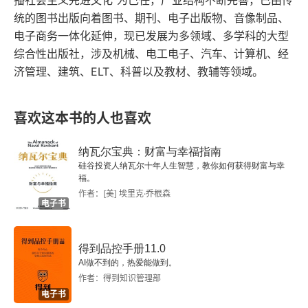
播社会主义先进文化”为己任，产业结构不断完善，已由传
角从简单的 “坏” 切换到了他人的 “不得已”，从而
统的图书出版向着图书、期刊、电子出版物、音像制品、
让我们对他人的行为的解释有了更多的可能性，也
电子商务一体化延伸，现已发展为多领域、多学科的大型
为关键冲突的处理预留出更多的腾挪空间。在作者
综合性出版社，涉及机械、电工电子、汽车、计算机、经
济管理、建筑、ELT、科普以及教材、教辅等领域。
看来，处理关键冲突的第一步是要想清楚我们的目
标。正如脱不花在她的沟通书里面提到的，优秀的
喜欢这本书的人也喜欢
沟通者有一个共同的特点，就是目标导向，仅仅围
绕沟通的目标展开对话。这是第一步，也是最关键
纳瓦尔宝典：财富与幸福指南
的一步。而在我看来，很多时候，确定目标的过
硅谷投资人纳瓦尔十年人生智慧，教你如何获得财富与幸
福。
程，也是发现自己的过程。因为寻找尚未满足的需
作者：[美] 埃里克·乔根森
电子书
求，本身就是探索自我的过程。解决冲突的第二
步，是梳理头绪，避免一头扎进冲突中。这需要清
得到品控手册11.0
空自己的偏见和标签，满怀好奇地去努力寻找事实
AI做不到的，热爱能做到。
作者：得到知识管理部
真相。只有客观地不带偏见地复盘事实和真相，才
电子书
能让我们冷静下来，去寻找其它的可能性。解决冲