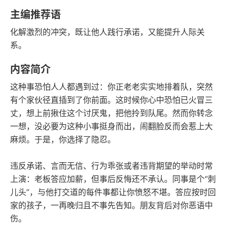
豆瓣评分
语音朗读
主编推荐语
149千字
2017-04-01
化解激烈的冲突，既让他人践行承诺，又能提升人际关
字数
发行日期
系。
内容简介
这种事恐怕人人都遇到过：你正老老实实地排着队，突然
有个家伙径直插到了你前面。这时候你心中恐怕已火冒三
丈，想上前揪住这个讨厌鬼，把他拎到队尾。然而你转念
一想，没必要为这种小事挺身而出，闹翻脸反而会惹上大
麻烦。于是，你选择了隐忍。
违反承诺、言而无信、行为乖张或者违背期望的举动时常
上演：老板答应加薪，但事后反悔还不承认。同事是个“刺
儿头”，与他打交道的每件事都让你愤怒不堪。答应按时回
家的孩子，一再晚归且不事先告知。朋友背后对你恶语中
伤。