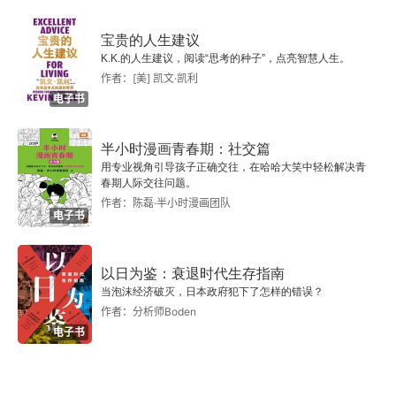
突的第三步，在《关键对话》这本书里面已经一再
宝贵的人生建议
强调过了，就是营造安全的沟通氛围。这是所有沟
K.K.的人生建议，阅读“思考的种子”，点亮智慧人生。
作者：[美] 凯文·凯利
通中都需要特别注意的地方，也是沟通高手和沟通
电子书
小白在实战中最大的不同。沟通高手时时刻刻关注
对方的情绪，并在沟通过程中不断地澄清自己的沟
半小时漫画青春期：社交篇
用专业视角引导孩子正确交往，在哈哈大笑中轻松解决青
通目标，持续释放自己的善意。如果发现情绪不
春期人际交往问题。
作者：陈磊·半小时漫画团队
对，宁可换一个时间和地点去进行沟通。关键冲突
电子书
的第四步，按照作者的观点，应该是问题描述。在
重建安全氛围之后，需要一个问题来结束开场白。
以日为鉴：衰退时代生存指南
当泡沫经济破灭，日本政府犯下了怎样的错误？
比如，我想听听你对这件事有什么看法。关键冲突
作者：分析师Boden
的第五步，是制订行动计划和后续检查方案。这是
电子书
最关键的一步，也是经常被人忽略的一步。当然，
必须要说明的是，这本书的作者都是美国人，叙述