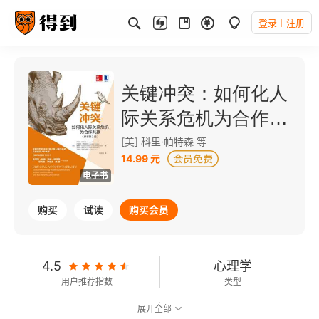
登录
注册
关键冲突：如何化人
际关系危机为合作共
赢（原书第2版）
[美] 科里·帕特森 等
14.99 元
电子书
购买
试读
购买会员
4.5
心理学
用户推荐指数
类型
展开全部
7.8
可以朗读