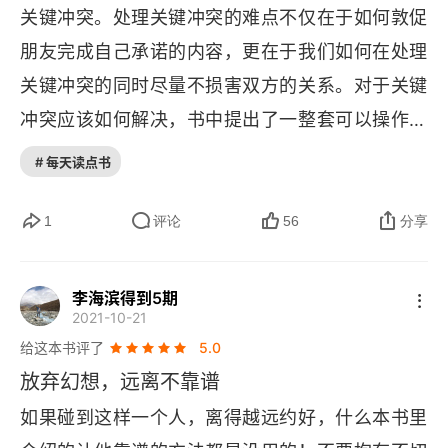
关键冲突。处理关键冲突的难点不仅在于如何敦促
附录B 六种影响力诊断问题表
朋友完成自己承诺的内容，更在于我们如何在处理
附录C 当进展顺利时……
关键冲突的同时尽量不损害双方的关系。对于关键
冲突应该如何解决，书中提出了一整套可以操作的
附录D 阅读小组讨论问题
流程。这本书里体现出的态度告诉我们，永远不主
# 每天读点书
致谢
观揣测对方的恶意，永远努力争取最大程度的合
VitalSmarts公司简介
作，面对不确定的事情不听天由命，始终努力布置
1
评论
56
分享
控制点，把握自己可以把握的当下，用善意和踏实
作者简介
把混沌的现实一点点地推向我们期待的未来。
李海滨得到5期
2021-10-21
给这本书评了
5.0
放弃幻想，远离不靠谱
如果碰到这样一个人，离得越远约好，什么本书里