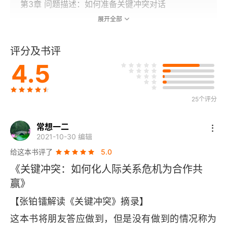
第3章 问题描述：如何准备关键冲突对话
展开全部
第4章 制造动机：如何帮助对方付诸行动
评分及书评
第5章 简化问题：如何更轻松地让对方信守承诺
4.5
第6章 灵活关注：如何应付对方的转移话题、愤怒咆
哮和沉默对抗
25个评分
第三部分 展开行动：解决关键冲突之后的行为
常想一二
2021-10-30 编辑
第7章 制订计划：如何让对方做出承诺并付诸行动
给这本书评了
5.0
第8章 综合应用：如何解决超级棘手的复杂问题
《关键冲突：如何化人际关系危机为合作共
赢》
第9章 实战宝典：如何应对各种问题
【张铂镭解读《关键冲突》摘录】
附录A 关键冲突应对技能自测表
这本书将朋友答应做到，但是没有做到的情况称为