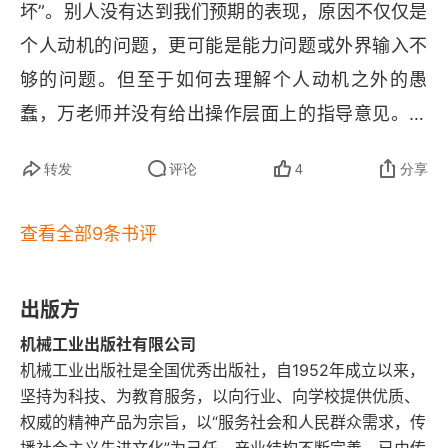
坏”。别人没有达到我们预期的表现，原因不仅仅是
个人动机的问题，更可能是能力问题或外界输入不
够的问题。但至于如何去理解个人动机之外的愚
蠢，万老师并没有给出操作层面上的指导意见。这
本《关键冲突》就提供这样的操作层面上的指导意
转发
评论
4
分享
见，让我们从更深的层次上，系统化地了解个人没
有完成他的 
Commitment 
背后可能的其它原因，
查看全部9条书评
从而使得我们可以更好地与他人感同身受，甚至是
一种 “悲悯的视角” 来看待周围的人，和他们的行
出版方
动，从而发挥我们的影响力。在这本书里面，作者
机械工业出版社有限公司
从能力和动机两个维度并从个人、社会和系统三个
机械工业出版社是全国优秀出版社，自1952年成立以来，
层面，共六个因素，分析了一个人如果没有达到我
坚持为科技、为教育服务，以向行业、向学校提供优质、
们的预期，所可能遇到的困难和挑战。把我们的视
权威的精神产品为宗旨，以“服务社会和人民群众需求，传