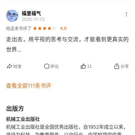
 “问道”，引导读者在复杂现实中建立自己的分析框
全球供应链重构中盛开的花朵
福里福气
架。  一、“问道”：在对话中解构全球化的底层逻
2025-11-13
辑  “问道” 二字，既是书名的核心，也是全书的方
不断尝试的中国企业
给这本书评了
4.0
法论。刘润以 “观察者 - 提问者” 的双重身份，将目
走出去，用平视的思考与交流，才能看到更真实的
越南也护犊子
光投向全球不同区域、不同领域的实践案例：从德
世界…
第六站 问道印度尼西亚
国制造业的 “隐形冠军” 如何平衡技术传承与创新，
到东南亚新兴市场的数字化转型困境；从美国硅谷
转发
评论
11
分享
对未来有信心，或许一切就会欣欣向荣
的创业生态到非洲大陆的基础设施建设热潮。书中
丰田来40多年了，你呢
查看全部111条书评
没有宏大的理论堆砌，而是通过 “问题链” 串联起碎
片化的全球图景 —— 例如，当讨论 “制造业回流”
扎根当地，才能赢得尊重、赚得长久
 时，作者不仅分析政策动因，更追问 “产业链的韧
出版方
第七站 问道美国东部
性究竟源于集中还是分散”“劳动力成本与技术替代
机械工业出版社
硅谷人“改变世界”，波士顿人“拯救世界”
的临界点在哪里”。这种 “打破砂锅问到底” 的叙事
机械工业出版社是全国优秀出版社，自1952年成立以来，
坚持为科技、为教育服务，以向行业、向学校提供优质、