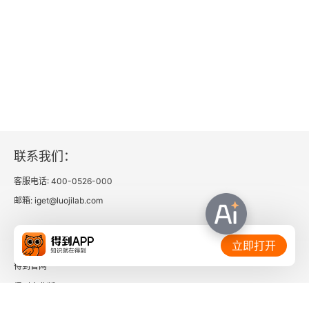
呼应了刘润在书中反复强调的观点：“在 
AI 
时代，
提出问题比解决问题更重要。” 全球化的挑战层出
不穷，没有一劳永逸的解决方案，唯有保持提问的
勇气和迭代的能力，才能在不确定性中找到确定
性。  结语：在 “问道” 中成为全球化的 “积极参与
者”  《问道全球 1》或许不是一本提供 “答案” 的
联系我们：
书，但它是一面镜子 —— 照见我们对全球化的认
知盲区；也是一把钥匙 —— 打开多元对话的可能
客服电话: 400-0526-000
邮箱: iget@luojilab.com
性。刘润以商业顾问的敏锐和学者的严谨，将复杂
的全球议题拆解为可理解、可讨论的 “问题模块”，
相关链接：
立即打开
让普通读者也能参与到这场关于未来的对话
得到官网
中。  在这个 “黑天鹅” 与 “灰犀牛” 并存的时代，我
得到企业版
们每个人都是全球化的 “提问者” 与 “回答者”。正
时间的朋友