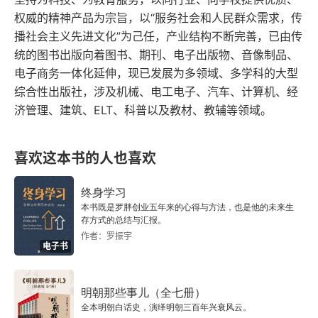
方式，让全球化从抽象概念变成可触摸的现实议
教育是激发创造力的关键
权威的精神产品为宗旨，以“服务社会和人民群众需求，传
题。  值得注意的是，刘润的 “问道” 并非单向输
播社会主义先进文化”为己任，产业结构不断完善，已由传
创新是用现在的碎片拼出明天的图景
出，而是融入了对 “提问本身” 的反思。书中引用斯
统的图书出版向着图书、期刊、电子出版物、音像制品、
电子商务一体化延伸，现已发展为多领域、多学科的大型
坦福大学教授的观点：“顶级研究者与普通学者的差
对抗不是目的，而是前进的动力
综合性出版社，涉及机械、电工电子、汽车、计算机、经
距，在于能否提出真正的问题。” 这一理念贯穿全
济管理、建筑、ELT、科普以及教材、教辅等领域。
在纽约，我看到了川流不息的金钱
ESG
（环境、社会、治理）实践的批判性审视，作
创业者的多元突围
喜欢这本书的人也喜欢
者始终鼓励读者跳出 “接受答案” 的惯性，培养 “定
寻找属于自己的机会
终身学习
义问题” 的能力。这种思维训练，恰是全球化时代
本书既是罗胖创业五年来的心得与方法，也是他的未来生
回到国内 中国的大航海时代才刚刚开始
最稀缺的认知工具。  二、“全球”：超越二元对立的
存方式的总结与汇报。
作者：罗振宇
多元视角  《问道全球 1》最鲜明的特色，是拒绝将
电子书
历史不会重复，但会押韵
全球化简化为 “好与坏” 的二元叙事。书中通过三组
去到现场，才会看到答案
明朝那些事儿（全七册）
对比案例，展现了全球化的复杂性：  例如，日本
全本明朝白话史，演绎明朝三百年兴衰风云。