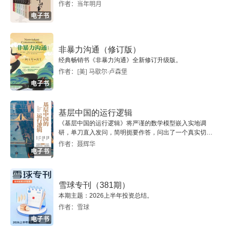
与德国的职业教育启示：作者对比了日本 “学历社
钱不在地上，钱在山上
作者：当年明月
电子书
会” 的式微与德国 “双元制” 职业教育的生命力，指
平视世界，才能看到不同
出 “全球化不是单一模式的复制，而是要找到适配
非暴力沟通（修订版）
永远相信这个世界还有善意
本土文化的发展路径”。比如，奔驰工厂的技术工人
经典畅销书《非暴力沟通》全新修订升级版。
无需大学文凭，却能掌握精密制造技艺，这一案例
作者：[美] 马歇尔·卢森堡
欢迎加入中国的大航海时代
电子书
颠覆了 “学历 = 竞争力” 的固有认知。  再如，中国
推荐阅读
与东南亚的产业链互动：书中既肯定了中国供应链
基层中国的运行逻辑
的效率优势，也客观分析了部分产业外迁的现实逻
《基层中国的运行逻辑》将严谨的数学模型嵌入实地调
关键时刻掌握关键技能
研，单刀直入发问，简明扼要作答，问出了一个真实切近
辑，提出 “不是‘转移’而是‘协同’—— 中国应从‘世界
的基层中国。
作者：聂辉华
彼得·德鲁克全集
电子书
工厂’转向‘创新枢纽’，与东南亚形成互补生
态”。  还有技术伦理的东西方对话：在讨论 
AI 
治
雪球专刊（381期）
理时，作者引用欧盟《人工智能法案》与中国《生
本期主题：2026上半年投资总结。
作者：雪球
成式人工智能服务管理暂行办法》，指出 “全球化
电子书
的技术规则不是‘谁说服谁’，而是在差异中寻找最大