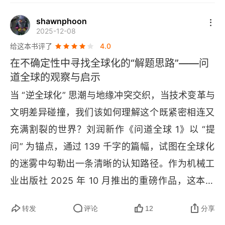
再别硅谷
好書
shawnphoon
第四站 问道墨西哥
2025-12-08
给这本书评了
4.0
安全是到墨西哥的第一课
在不确定性中寻找全球化的“解题思路”——问
风浪越大，鱼越贵
道全球的观察与启示
当 “逆全球化” 思潮与地缘冲突交织，当技术变革与
国人聚在一起不怕难
文明差异碰撞，我们该如何理解这个既紧密相连又
蒙特雷会成为下一个东莞吗
充满割裂的世界？刘润新作《问道全球 1》以 “提
拓荒的中国勇士们，你们辛苦了
问” 为锚点，通过 139 千字的篇幅，试图在全球化
的迷雾中勾勒出一条清晰的认知路径。作为机械工
第五站 问道越南
业出版社 2025 年 10 月推出的重磅作品，这本书
在越南，我仿佛穿越回20年前
延续了作者一贯的 “问题导向” 风格 —— 不提供标
转发
评论
12
分享
准答案，而是通过对全球商业、经济与社会的深度
出海越南，是“过河”还是“耕田”