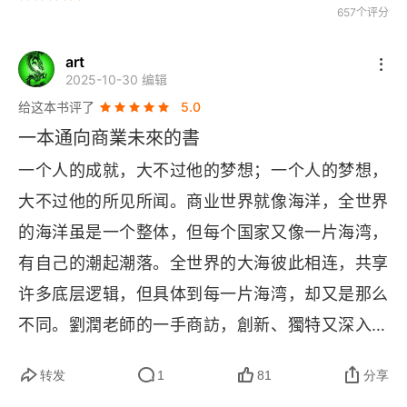
一边迎接老龄化，一边拥抱未来
657个评分
有尊严地老去，无价
art
2025-10-30 编辑
请带“好奇之眼”，不要带“偏见之镜”
给这本书评了
5.0
一本通向商業未來的書
第三站 问道美国西部
一个人的成就，大不过他的梦想；一个人的梦想，
理解“不同”，才能共赢
大不过他的所见所闻。商业世界就像海洋，全世界
的海洋虽是一个整体，但每个国家又像一片海湾，
熊熊燃烧的硅谷
有自己的潮起潮落。全世界的大海彼此相连，共享
认识OpenAI，认识AI
许多底层逻辑，但具体到每一片海湾，却又是那么
今天的VR，需要真正的杀手级应用
不同。劉潤老師的一手商訪，創新、獨特又深入，
非常值得拜讀。根據商業的歷史來看，所有的國
在硅谷，创业是一种生活方式
转发
1
81
分享
家，有能力有成長性的，都將走出去，大出海一本