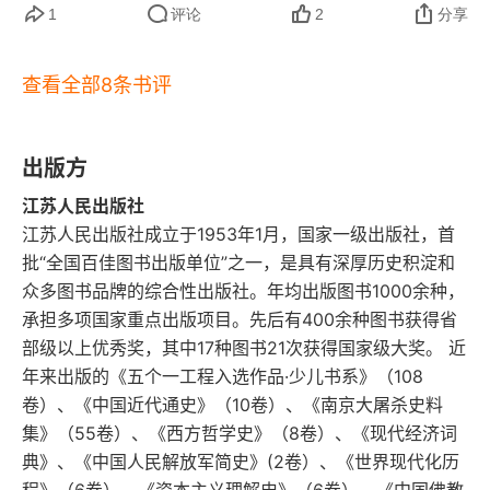
从查理五世到拿破仑时期的欧洲国家形成
1
评论
2
分享
收、自由贸易的农业经济，而这正是清帝国长期奉
欧洲的工业化与帝国主义：国家形成与经济发展
行的经济政策；2：在工业革命以前，大多数的欧
查看全部8条书评
洲人和中国人所面临的都是一些相似的制度，这些
帝制中国：在欧洲主宰的世界中发展的限制
制度所应对的也都是一些相似的经济问题；3：所
政治竞争与经济发展
出版方
谓的 “自给自足” 要求一个家庭土地和劳动力的比例
江苏人民出版社
结论：发现、方法与意义
长期保持恒定，这实际上不现实；4：如果中国人
江苏人民出版社成立于1953年1月，国家一级出版社，首
真的如此愚昧低效，而欧洲人那么精明能干，那么
批“全国百佳图书出版单位”之一，是具有深厚历史积淀和
参考文献
为什么在相当长的历史阶段中，欧洲都比中国贫穷
众多图书品牌的综合性出版社。年均出版图书1000余种，
承担多项国家重点出版项目。先后有400余种图书获得省
致谢
得多？5：如果海岸线、文化和正式制度真的使西
部级以上优秀奖，其中17种图书21次获得国家级大奖。 近
方占尽优势，那么为什么一千多年前的欧洲会如此
年来出版的《五个一工程入选作品·少儿书系》（108
贫穷呢？6：欧洲制造业向城市集中的最根本原因
卷）、《中国近代通史》（10卷）、《南京大屠杀史料
集》（55卷）、《西方哲学史》（8卷）、《现代经济词
在于战争；7：欧洲的君主只能用不到五分之一的
典》、《中国人民解放军简史》(2卷）、《世界现代化历
税入去支撑非军事类的支出，但是中国的皇帝却可