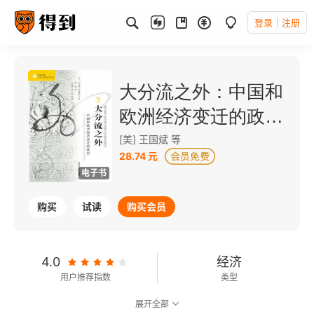
登录
注册
大分流之外：中国和
欧洲经济变迁的政治
（海外中国研究丛
[美] 王国斌 等
28.74 元
书）
电子书
购买
试读
购买会员
4.0
经济
用户推荐指数
类型
展开全部
7.4
可以朗读