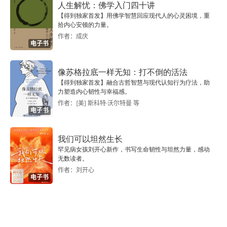
人生解忧：佛学入门四十讲
与解释事实上在工业革命以前，大多数的欧洲人和
【得到独家首发】用佛学智慧回应现代人的心灵困境，重
中国人所面临的都是一些相似的制度，这些制度所
拾内心安顿的力量。
作者：成庆
应对的也都是一些相似的经济问题。最后，我们还
电子书
极力摒弃个别的制度差异引发中国和欧洲经济大分
像苏格拉底一样无知：打不倒的活法
流的观点。我们将要展示，在不同的环境下，不同
【得到独家首发】融合古哲智慧与现代认知行为疗法，助
的制度是可以互相替代的，制度间的差异并不意味
力塑造内心韧性与幸福感。
作者：[美] 斯科特·沃尔特曼 等
着一种制度一定优于另一种制度。我们试图证明的
电子书
是：在 19 世纪末期以前，是一些政治性的因素使
我们可以坦然生长
得近代经济增长更有可能发生在欧洲的一些地方，
罕见病女孩刘开心新作，书写生命韧性与坦然力量，感动
无数读者。
而不是中国的任何地方，这些因素与新大陆和煤炭
作者：刘开心
电子书
资源的分布鲜有关系。第一章 空间与政治从早期帝
国到蒙古入侵：中国的记忆自汉至唐接近 1000 年
的时间里，中原王朝很难在向外扩张和安定内部之