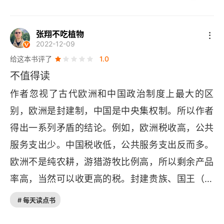
工业革命前的长时段历史
张翔不吃植物
长时段视角下的工业革命
2022-12-09
给这本书评了
1.0
余论：中国和欧洲的分道扬镳
不值得读
第五章 信用市场与经济变迁
作者忽视了古代欧洲和中国政治制度上最大的区
别，欧洲是封建制，中国是中央集权制。所以作者
信用市场与资本价格
得出一系列矛盾的结论。例如，欧洲税收高，公共
重新思考利息率
服务支出少。中国税收低，公共服务支出反而多。
欧洲的经验——从利息率到信用市场
欧洲不是纯农耕，游猎游牧比例高，所以剩余产品
率高，当然可以收更高的税。封建贵族、国王（中
中国：信用市场存在吗？
央）只负责各自领地上的公共设施建设。于是作者
# 每天读点书
中国和欧洲的一个关键性差异：信贷需求水平
觉得欧洲国王投入到公共服务的支出少。中国到了