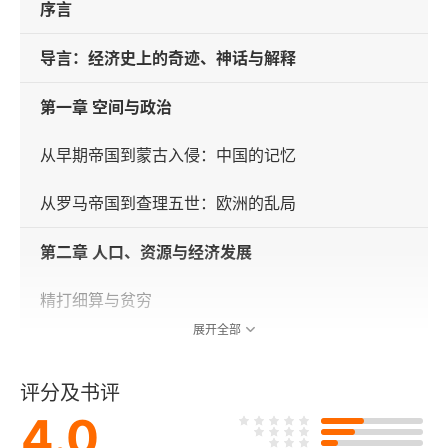
序言
导言：经济史上的奇迹、神话与解释
第一章 空间与政治
从早期帝国到蒙古入侵：中国的记忆
从罗马帝国到查理五世：欧洲的乱局
第二章 人口、资源与经济发展
精打细算与贫穷
展开全部
实际工资
评分及书评
家庭与劳动力市场
4.0
家庭与工资