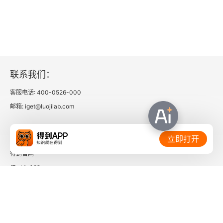
0 年以前，罗马皇帝最重要的职责之一就是筹措军
费。如果他完不成这项任务，很可能就要付出生命
的代价。罗马皇帝的另一项重要职责就是提供公共
产品。尽管历史学家极力渲染罗马皇帝在 “面包和
斗兽” 上的穷侈极奢，但是他们却很少提到，这些
联系我们：
宫廷支出与对基础设施建设的投入相比是微不足道
客服电话: 400-0526-000
的。下面我们不妨以西班牙的查理五世为例来说明
邮箱: iget@luojilab.com
这个问题。他所统辖的领土范围与查理曼大帝不相
相关链接：
上下，但是这些领土却被分割为互不相干的二十几
立即打开
块。他是卡斯提尔、阿拉贡、那不勒斯、西西里的
得到官网
国王，也是奥地利的大公、尼德兰的公爵，以及神
得到企业版
时间的朋友
圣罗马帝国的皇帝。第二章 人口、资源与经济发展
我们认为，在近代早期的欧洲和中国，围绕着家庭
了解更多：
和市场而展开的经济活动的确有所差异。但是这种