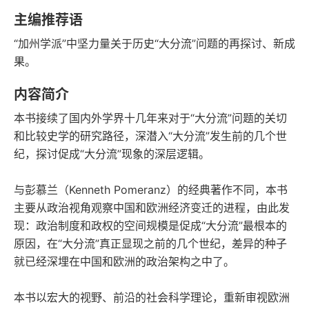
豆瓣评分
语音朗读
主编推荐语
253千字
2019-03-01
“加州学派”中坚力量关于历史“大分流”问题的再探讨、新成
字数
发行日期
果。
内容简介
本书接续了国内外学界十几年来对于“大分流”问题的关切
和比较史学的研究路径，深潜入“大分流”发生前的几个世
纪，探讨促成“大分流”现象的深层逻辑。
与彭慕兰（Kenneth Pomeranz）的经典著作不同，本书
主要从政治视角观察中国和欧洲经济变迁的进程，由此发
现：政治制度和政权的空间规模是促成“大分流”最根本的
原因，在“大分流”真正显现之前的几个世纪，差异的种子
就已经深埋在中国和欧洲的政治架构之中了。
本书以宏大的视野、前沿的社会科学理论，重新审视欧洲