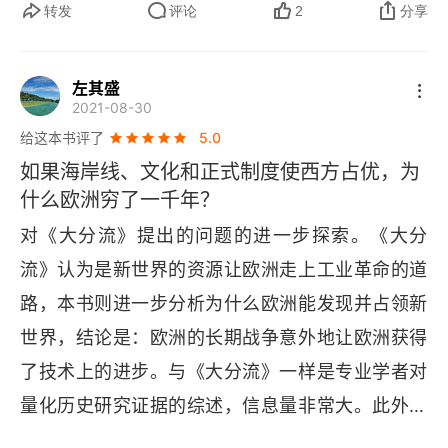
宋代，就彻底农耕化，剩余产品率很低。一个农民
转发
评论
2
分享
第六章 专制君主、战争、税收和公共产品
一年的收成，90% 要被自己吃掉，所以税收比例不
一个观念的嬗变史
超过 10%。又因为是中央集权制，全国的公共基础
左其盛
2021-08-30
历史的反驳
设施都由皇帝（中央）负责。所以，作者觉得皇帝
给这本书评了
5.0
投入到公共服务的支出多。可以说，本书作者犯了
国际关系
如果海岸线、文化和正式制度使西方占优，为
低级错误，得出矛盾结论，又穿凿附会的解释这些
什么欧洲穷了一千年？
给独裁者施压：退出和呼吁
矛盾。害人不浅啊
对《大分流》提出的问题的进一步探索。《大分
对历史的重新解读：平衡与难以预见的后果
流》认为是新世界的资源让欧洲走上工业革命的道
路，本书则进一步分析为什么欧洲能发现并占领新
公元1850年之后的中国和欧洲
世界，结论是：欧洲的长期战争意外地让欧洲获得
第七章 发展背后的政治经济：1500—1950
了技术上的进步。与《大分流》一样是专业学者对
帝制晚期：外国人、中国人和中国的统治策略
量化历史研究证据的综述，信息量非常大。此外书
中重要观点还有：1：《国富论》主张主张低税