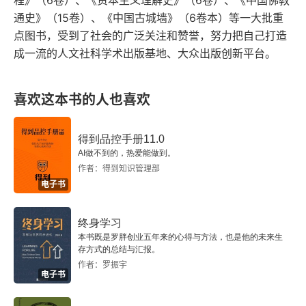
程》（6卷）、《资本主义理解史》（6卷）、《中国佛教
以用一半的财政收入去发展公共产品、充实官僚系
通史》（15卷）、《中国古城墙》（6卷本）等一大批重
点图书，受到了社会的广泛关注和赞誉，努力把自己打造
统和解决个人用度；8：许多高度竞争的政治体系
成一流的人文社科学术出版基地、大众出版创新平台。
都未能像欧洲那样，最终博弈出一个罕见的、有利
于经济发展的平衡局面。同样的例外也出现在帝国
喜欢这本书的人也喜欢
体制之中。中国的官僚体系非常重视公共产品和农
业生产，与其他帝国相比，这也是一个独一无二的
得到品控手册11.0
制度安排。总体评价 4.5 星，不错。以下是书中一
AI做不到的，热爱能做到。
作者：得到知识管理部
些内容的摘抄：序言因为工业革命（技术加速变革
电子书
的起始阶段）发生在欧洲，尤其是在英国，所以无
数的专家和学者常谬于一种简单化的推论。他们的
终身学习
本书既是罗胖创业五年来的心得与方法，也是他的未来生
论证常基于一个已知的中国和欧洲之间的差异，继
存方式的总结与汇报。
作者：罗振宇
而建构一个这种差异如何导致欧洲富强、中国贫弱
电子书
的似是而非的解释。导言：经济史上的奇迹、神话