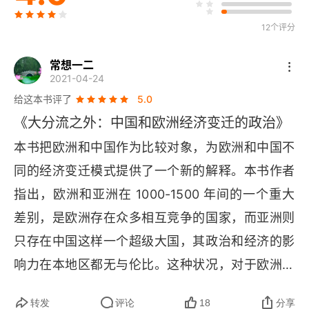
12个评分
第三章 市场发展中的正式制度与非正式制度
从长距离贸易中得出的教训
常想一二
2021-04-24
从一个模型看实施机制之间的竞争
给这本书评了
5.0
《大分流之外：中国和欧洲经济变迁的政治》
中国与欧洲：相似与差异
本书把欧洲和中国作为比较对象，为欧洲和中国不
高频度的本地贸易
同的经济变迁模式提供了一个新的解释。本书作者
指出，欧洲和亚洲在 1000-1500 年间的一个重大
在帝国阴影下的贸易制度
差别，是欧洲存在众多相互竞争的国家，而亚洲则
第四章 中国和欧洲的战争、制造业布局和经济发展
只存在中国这样一个超级大国，其政治和经济的影
城市与经济发展
响力在本地区都无与伦比。这种状况，对于欧洲和
中国的政治和经济的演变都具有巨大的作用。
要素成本与制造业
转发
评论
18
分享