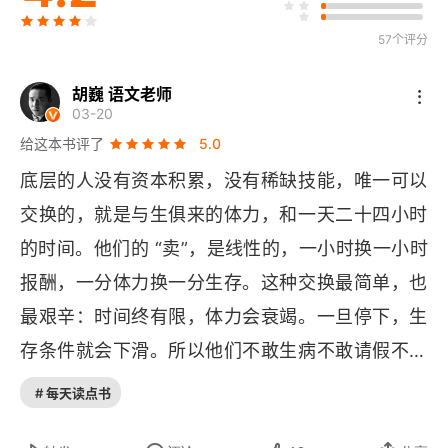
57个评分
第七章 改变收入模式，改变生活
第八章 珍惜时间，不要用时间衡量价值
胡巍 语文老师
03-20
第四部分 多产
给这本书评了
5.0
底层的人没有资本积累，没有稀缺技能，唯一可以
第九章 创造棱镜生产力
交换的，就是与生俱来的体力，和一天二十四小时
第十章 提出更好的问题，得到更好的答案
的时间。他们的 “卖”，是线性的，一小时换一小时
报酬，一分体力换一分生存。这种交换最简单，也
结语 追求多产，不要追求完美
最艰辛：时间终有限，体力会衰竭。一旦停下，生
致谢
存条件就会下滑。所以他们不敢生病不敢请假不敢
辞职。​
# 每天读点书