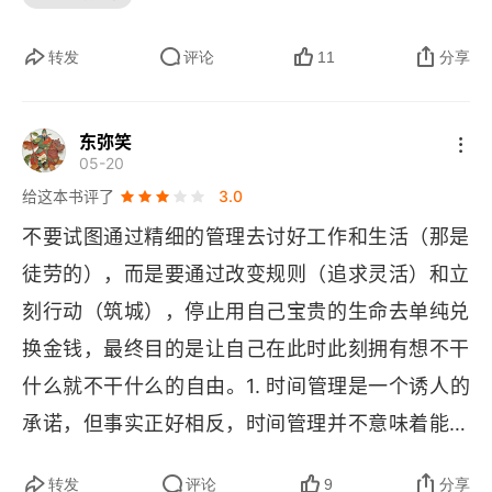
钱，还有有自己的生活。比如陪伴家人，比如工作
开心这些。整本书都是一帧劝慰的口吻，挣多少钱
转发
评论
11
分享
是多啊，不要挣钱没命花啊。不要错过孩子的成长
啊，不要忽视家庭啊。。。。你不能说他错了。而
东弥笑
05-20
且，面对他的那些用户，这些也确实是问题。可最
给这本书评了
3.0
关键的点就是，总人口里，满足他这个需求的人有
不要试图通过精细的管理去讨好工作和生活（那是
多少呢？能有 5% 吗？并不是每个人都过着衣食无
徒劳的），而是要通过改变规则（追求灵活）和立
忧的生活的。绝大多数人工作就是为了温饱活下
刻行动（筑城），停止用自己宝贵的生命去单纯兑
去。而且作为中华民族，我们还要留有 “过河钱”，
换金钱，最终目的是让自己在此时此刻拥有想不干
遇到青黄不接的时候，我们得能撑下去，挺过难
什么就不干什么的自由。1. 时间管理是一个诱人的
关。而且，没有人知道，一次动荡袭来，会持续多
承诺，但事实正好相反，时间管理并不意味着能控
久。也许是几天，也许是几个月，也许是几年。这
制自己的时间，它通常意味着自己的时间被别人控
百十年来，我们也就刚刚过上一些好日子。不可能
转发
评论
9
分享