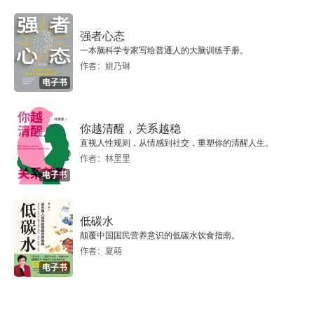
有。别把时间只当成钱，真正的自由，不是赚了多
强者心态
少加班费，而是不想干的时候，可以说不。记住：
一本脑科学专家写给普通人的大脑训练手册。
此时此刻，才是自己真正拥有的全部。送外卖员跑
作者：姚乃琳
电子书
一单赚一单的钱，停下来就没收入，这是用时间换
钱；作家写了一本书，睡觉的时候书还在卖钱，这
你越清醒，关系越稳
就解放了时间。自由就是当生病或想玩的时候，不
直视人性规则，从情感到社交，重塑你的清醒人生。
作者：林里里
用为了生计被迫去出卖时间。总之，跳出被时间追
电子书
着跑的陷阱，夺回人生的主动权。拒绝做时间的打
工人，改做时间的主人。别忙着管理时间，先学会
低碳水
掌控人生。
颠覆中国国民营养意识的低碳水饮食指南。
作者：夏萌
电子书