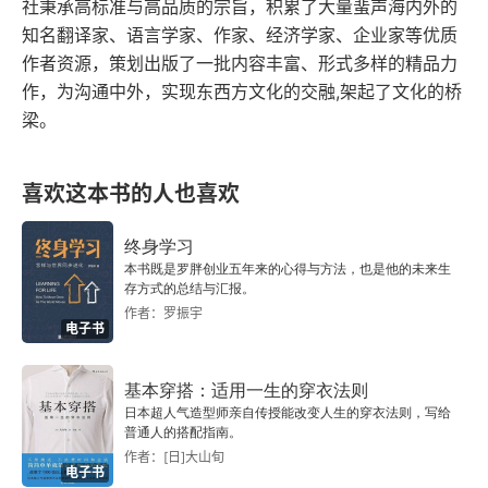
脑着地摔成了脑震荡，这些危险他都不提。另外，
社秉承高标准与高品质的宗旨，积累了大量蜚声海内外的
知名翻译家、语言学家、作家、经济学家、企业家等优质
 2 小时，只要能把活干完，允许自己随时调整节
购买滑板设备，护具的费用，他也不说。不好找场
作者资源，策划出版了一批内容丰富、形式多样的精品力
奏，这就是灵活性。3. 先筑城，再修护城河，先释
地，还要和别人协商，参加比赛需要报名，以及获
作，为沟通中外，实现东西方文化的交融,架起了文化的桥
放时间，然后保护时间，围绕未来的梦想，今天就
得姑娘青睐需要颜值这些他统统不讲。只是告诉你
梁。
启动项目并设立期限，把梦想从未来带到现在。先
滑滑板是多么好的选择。这不算是骗人，但是如果
创造空间，再建立保护机制，让梦想不再遥远。先
你听他的出了问题，他却不用负责。我们不是那些
喜欢这本书的人也喜欢
挤时间，再守时间，先把手头的事排开，腾出空
高管经理，也不是富家子弟。赚的每一分钱我们都
终身学习
档，然后死守住这块时间去做自己想做的事。别等
恨不得掰成两半花，他给的方法实在是不适合我们
本书既是罗胖创业五年来的心得与方法，也是他的未来生
存方式的总结与汇报。
以后，就从现在开始搞。先清理桌面，再买收纳
这些穷人。当然，如果你想看看富人也有烦恼，也
作者：罗振宇
电子书
盒。如果桌上堆满了垃圾，买再贵的收纳盒也是白
会不开心，也需要人指导如何读过一生，那么读读
搭。先把垃圾扔了（释放时间），再用收纳盒锁死
也可以。没准哪一天你真的富了呢。还是需要这种
基本穿搭：适用一生的穿衣法则
（保护时间）。4. 珍惜时间，不要用时间衡量价
教人如何享受人生的书的。
日本超人气造型师亲自传授能改变人生的穿衣法则，写给
普通人的搭配指南。
值，真正的自由不是拥有更多时间，而是不再用时
作者：[日]大山旬
电子书
间交换金钱，让时间成为自己的座右铭：当下即所