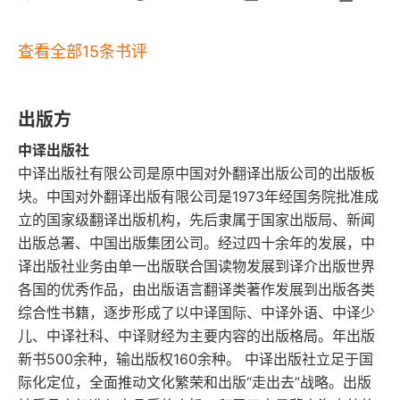
制。别信什么时间管理，哪有什么掌控时间，说白
践行书里那种 “够用就好” 的逻辑生存。说实话，我
了就是自己的时间被老板、客户和琐事给拿捏了。
不是太推荐大家读这本书。因为他得蛊惑力太大
查看全部15条书评
兴致勃勃列了个待办清单，准备晚上 8 点看书、9
了。在他眼中，这种生活方式百利而无一害，或者
 点健身。结果老板晚上 7 点 50 突然拉群开会，开
他只挑好的方向给你介绍。可如果出现意外呢？要
出版方
完会朋友电话吐槽了半天，最后只能躺平刷手机。
如何应对，他并不说。这就好比他在推荐滑板运动
中译出版社
时间不是由清单决定的，而是由老板和突发状况决
给别人，只告诉你，不要害怕，其实滑板没那么危
中译出版社有限公司是原中国对外翻译出版公司的出版板
定的。2. 寻求灵活性，而不是平衡，生产力 4
P 
的
险。他也是从一点不会开始学习的，很快就掌握
块。中国对外翻译出版有限公司是1973年经国务院批准成
核心是让人拥有自己的时间，而不是在工作和生活
立的国家级翻译出版机构，先后隶属于国家出版局、新闻
了，并获得了非常多的快乐。而且，滑的好的那些
出版总署、中国出版集团公司。经过四十余年的发展，中
之间寻找不可能的平衡。放弃追求虚无缥缈的平
人，有多受姑娘们的青睐，还赢取了那些赛区的比
译出版社业务由单一出版联合国读物发展到译介出版世界
衡，转而追求真正的灵活性和自主权。别纠结工作
赛，真的是娱乐、爱情、收入三丰收啊。是不是看
各国的优秀作品，由出版语言翻译类著作发展到出版各类
生活平衡，这事儿根本做不到。不如换个思路：怎
综合性书籍，逐步形成了以中译国际、中译外语、中译少
完你也心动，是不是你也觉得自己可以试试。然
儿、中译社科、中译财经为主要内容的出版格局。年出版
么让自己干活更自由、更随心所欲，这才是正经
而，这项活动不小心摔伤四肢，造成了骨折，他是
新书500余种，输出版权160余种。 中译出版社立足于国
事。传统观念要求朝九晚五，下班不看手机。但如
不讲的。如果不小心卡到鼻梁或者眼眶，又或者后
际化定位，全面推动文化繁荣和出版“走出去”战略。出版
果今天状态好想连干 10 小时，明天状态差只想干