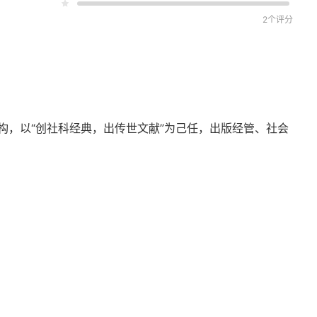
料加工户为例
2个评分
构，以“创社科经典，出传世文献”为己任，出版经管、社会
创新体系的社会学研究