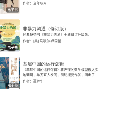
作者：当年明月
电子书
非暴力沟通（修订版）
经典畅销书《非暴力沟通》全新修订升级版。
作者：[美] 马歇尔·卢森堡
电子书
基层中国的运行逻辑
《基层中国的运行逻辑》将严谨的数学模型嵌入实
地调研，单刀直入发问，简明扼要作答，问出了一
个真实切近的基层中国。
作者：聂辉华
电子书