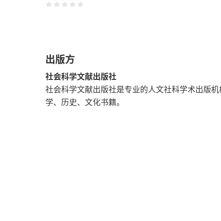
家庭经营的成本核算与经营决策——以白洋淀塑
市场研究
出版方
市场的诞生
社会科学文献出版社
市场体制与地方产业优势的形成
社会科学文献出版社是专业的人文社科学术出版机
学、历史、文化书籍。
购买人寿保险：一致的偏好和多样的动机
“操演性”视角下的理论、行动者集合和市场实践
产业研究
关系密集型市场的成因与后果
政府调控下的竞争与合作——中国高速列车产业