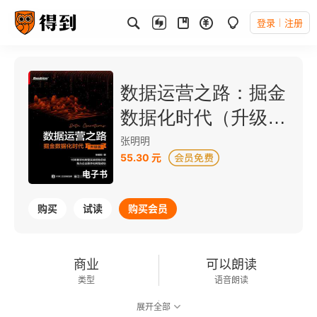
登录
注册
数据运营之路：掘金
数据化时代（升级
版）
张明明
55.30 元
电子书
购买
试读
购买会员
商业
可以朗读
类型
语音朗读
展开全部
96千字
2022-12-01