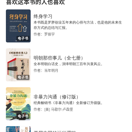
喜欢这本书的人也喜欢
况 “挂钩”，从而激发数据分析师的自我驱动力。常
6 实用篇
终身学习
用的协同业务的数据指标有目标（
Target
）、预测
本书既是罗胖创业五年来的心得与方法，也是他的未来生
值（
Forecast
）和门槛值（短板值，往往是人力限
6.1 分析师的黑匣子：需求拆解
存方式的总结与汇报。
作者：罗振宇
制或者产能限制）。在企业中，这三类数据指标承
电子书
6.2 分析报告的基本功和展现形式
担不同的职责，缺一不可，彼此互补。数据运营的
6.3 如何确认模型可用
 “七寸点” 在于做好指标统一的基础工作。在大部分
明朝那些事儿（全七册）
全本明朝白话史，演绎明朝三百年兴衰风云。
企业中，数据指标的设定和统一工作往往会被忽
6.4 如何归纳出可用的结论
作者：当年明月
略，结果导致各个部门沟通起来口径都不一致，各
电子书
6.5 如何开展高效的数据培训
方以为在开同一个会，其实讲得全是不一样的信
息；严重的时候，由于对指标所表达含义的不清
非暴力沟通（修订版）
6.6 小白分析师快速上手需要的一点基础工作
经典畅销书《非暴力沟通》全新修订升级版。
晰，可能造成对形势误判，从而影响决策。指标统
作者：[美] 马歇尔·卢森堡
6.7 做数据工作如何好好沟通
电子书
一工作需围绕指标架构、指标设定、指标关联、指
7 行业篇
标树梳理、指标应用这五项基础工作。对于人群需