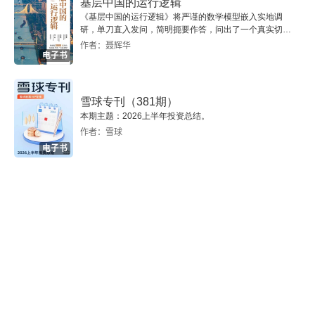
基层中国的运行逻辑
求的快速判断，实现千人千面的定价管理；根据对
《基层中国的运行逻辑》将严谨的数学模型嵌入实地调
7.1 传统零售企业如何快速切入新零售
研，单刀直入发问，简明扼要作答，问出了一个真实切近
市场价格的了解，实时判断供应商报价的合理性；
的基层中国。
作者：聂辉华
7.2 说一说数据金矿在哪里
电子书
线上实现精准的千人千面推送，线下实现专家式服
务，供应链全链路在保障品质的基础上，实现效率
8 思维篇
雪球专刊（381期）
的最大化。以上这些，都需要数字化和数据运营能
本期主题：2026上半年投资总结。
8.1 怎么建立量化体系
力做支撑。在基于人货场的品质运营中，可以划分
作者：雪球
电子书
如下。● 以人为核心的服务品质。● 以货为核心的
8.2 数据的有趣之处和挑战
商品品质。● 以场为核心的交付握手环节的品质。
再版后记 数字化转型路径与案例分析
除了 
OKR
，在小微企业中，
KSF
（
Key Success 
Factors
，关键成功因素法）绩效考核方式也得到
了广泛应用。
KSF 
是信息系统开发规划方法之一，
由哈佛大学教授 
William Zani 
于 1970 年提出。其
在企业内部的应用主要是将企业利益与员工利益联