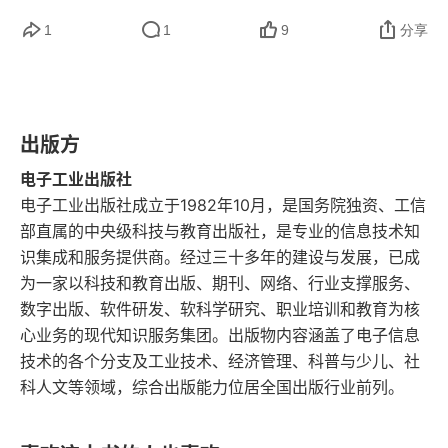
4 用户与增长篇
程，高效推动实现数据需求，观测产品数据，做好
1
1
9
分享
4.1 如何通过数据建立用户运营能力
数据预警，分析数据变化原因，根据分析结果进行
产品迭代和运营，为产品决策提供依据，用数据驱
4.2 制作一份七分熟客单价分析
动产品和组织成长，达成组织目标。而对于企业来
出版方
4.3 用户价值提升三板斧
说，大数据服务的目标可以归结为 “降本增效” 四个
电子工业出版社
字。分析数据，首先需要了解：数据本身是否已经
5 组织篇
电子工业出版社成立于1982年10月，是国务院独资、工信
部直属的中央级科技与教育出版社，是专业的信息技术知
足够被分析？质量是否足够好（全面、准确）？数
5.1 数据人才对于企业的价值
识集成和服务提供商。经过三十多年的建设与发展，已成
据本身是否具备被分析的条件？对照组设置得是否
为一家以科技和教育出版、期刊、网络、行业支撑服务、
5.2 培养一个数据人才要多久
合理？数据分析获得了好的效果，并不一定是分析
数字出版、软件研发、软科学研究、职业培训和教育为核
心业务的现代知识服务集团。出版物内容涵盖了电子信息
技术有多好。其实，在实际工作中，大部分问题在
5.3 如何发挥数据人才的价值
技术的各个分支及工业技术、经济管理、科普与少儿、社
数据采集阶段就已经被解决了。为了让数据分析师
科人文等领域，综合出版能力位居全国出版行业前列。
5.4 如何招募到适合自己公司的数据人才
的输出更有价值，企业内部最有效的做法是将数据
分析师的绩效与其所支持的业务、项目目标达成情
5.5 数据运营团队的岗位职责与任职要求