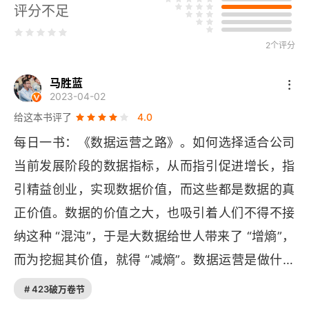
评分不足
2 效率篇
2个评分
2.1 如何通过数据驱动盈利提升
马胜蓝
2.2 如何通过数据驱动品质运营
2023-04-02
2.3 如何通过数据驱动销售效率提升
给这本书评了
4.0
每日一书：《数据运营之路》。如何选择适合公司
2.4 如何通过数据评估组织效能
当前发展阶段的数据指标，从而指引促进增长，指
3 商品篇
引精益创业，实现数据价值，而这些都是数据的真
正价值。数据的价值之大，也吸引着人们不得不接
3.1 如何通过数据驱动商品力提升
纳这种 “混沌”，于是大数据给世人带来了 “增熵”，
3.2 如何通过数据做品类管理
而为挖掘其价值，就得 “减熵”。数据运营是做什么
的呢？我个人的理解是：推动团队明确产品目标，
3.3 你想要的爆品模型
# 423破万卷节
定义产品数据指标，创建数据上报通道和规则流