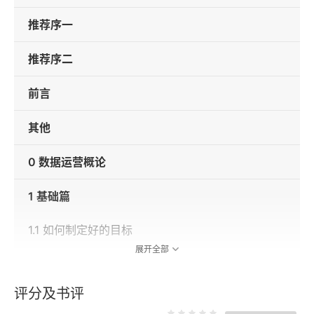
推荐序一
推荐序二
前言
其他
0 数据运营概论
1 基础篇
1.1 如何制定好的目标
展开全部
1.2 用目标、预测值和门槛值管理日常业务
评分及书评
1.3 做好指标统一的基础工作