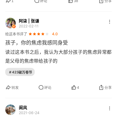
1
评论
38
分享
靠近恐惧！逃跑VS战斗
05 焦虑管理计划 帮助孩子应对焦虑的方法
阿柒 | 张谦
2022-02-11
第一步：理解孩子的感觉
给这本书评了
4.0
孩子，你的焦虑我感同身受
第二步：给焦虑大脑重贴标签
读过这本书之后，我认为大部分孩子的焦虑异常都
第三步：启用第二反应
是父母的焦虑带给孩子的
第四步：关掉身体的警报
# 423破万卷节
第五步：让孩子自己做主
转发
评论
4
分享
第六步：鼓励
第二部分 直面焦虑 从害怕、担心到严重的焦虑
阆风
2021-06-24