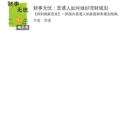
终止恐慌：安装开关，拿回控制权
财事无忧：普通人如何做好理财规划
【得到独家首发】一部面向普通人的家庭财务规划指南。
凯拉与马特
作者：李璞
电子书
10 活在仪式里的孩子 从仪式行为、强迫症到抽动障
碍
强迫症：在孩子耳边咆哮的独裁者
强迫症的危险信号
干预方法：暴露与仪式行为阻止法
四种强迫症
尊重孩子的接受度
抽动障碍：一夜爆发的强迫症