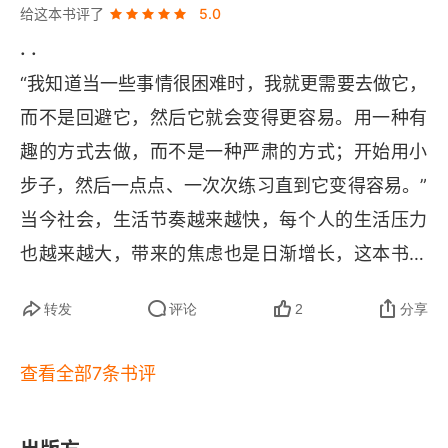
06 无法放松的孩子 从日常焦虑到广泛性焦虑症
给这本书评了
5.0
. .
身不由己的焦虑
“我知道当一些事情很困难时，我就更需要去做它，
并不是每个警钟都是为你而鸣
而不是回避它，然后它就会变得更容易。用一种有
趣的方式去做，而不是一种严肃的方式；开始用小
干预方法：启用第二反应
步子，然后一点点、一次次练习直到它变得容易。” 
请注意！耐心与聆听
当今社会，生活节奏越来越快，每个人的生活压力
甩掉控制的伊丽莎白
也越来越大，带来的焦虑也是日渐增长，这本书里
面对于焦虑情绪的处理方法，不仅仅对于小孩有
07 战战兢兢的小孩 从一般恐惧到真正的恐惧症
转发
评论
2
分享
用，对于成年人也很有用。当然，他毕竟是外国人
恐惧的信号
写的书，有些东西我们直接拿过来对孩子使用可能
查看全部7条书评
会有一些不舒服（主要是话语），但是我们要领会
干预方法：和孩子一起学习
他的原理，相信每个焦虑的人都能从中学到些什
如何应对一般恐惧