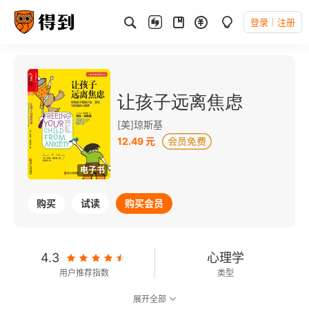
登录
注册
让孩子远离焦虑
[美]琼斯基
12.49 元
电子书
购买
试读
购买会员
4.3
心理学
用户推荐指数
类型
展开全部
7.6
可以朗读