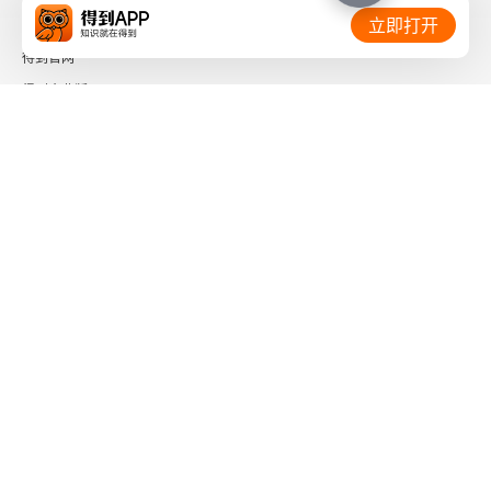
创伤反应的危险信号
相关链接：
立即打开
心理创伤与大脑
得到官网
得到企业版
寻求专业帮助
时间的朋友
迪莉娅的创伤时刻
了解更多：
第三部分 焦虑之外
13 夜晚来临 从夜间恐惧到睡眠焦虑
睡眠与焦虑：它们有怎样的联系
下载「得到App」
关注微信公众号
自己入睡，让孩子受益一生
社会信用代码 91110108662186561M
帮助你的孩子顺利入睡
出版物经营许可证 新出发京零字第海200073号
广播电视节目制作经营许可证 （京）字第01204号
失眠的安妮