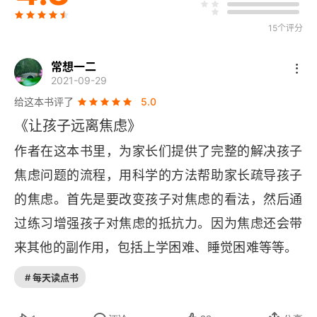
与焦虑有关！从注意力缺陷多动障碍到感觉统合失调
15个评分
03 你该怎么办 应对焦虑的求助选项
常想一二
2021-09-29
求助！儿童心理学家的建议
给这本书评了
5.0
《让孩子远离焦虑》
选择！认知行为疗法与药物
作者在这本书里，为家长们提供了完整的解决孩子
04 认识焦虑的大脑 应对焦虑的自助选项
焦虑问题的流程，用科学的方法帮助家长疏导孩子
焦虑的想法决定焦虑的行为
的焦虑。首先是要改变孩子对焦虑的看法，然后通
过练习增强孩子对焦虑的抵抗力。因为焦虑还会带
训练儿童的大脑！寻找想法岔路口
来其他的副作用，包括上学困难、睡觉困难等等。
克服焦虑！发现焦虑的六堂课
# 每天读点书
控制身体反应！让大脑成功转型的练习课