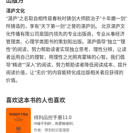
出版方
么，特别是里面对于孩子的一些错误引导方式，值
湛庐文化
如何应对特殊恐惧
得每一个父母警戒。对于孩子，她本身就倾注了父
“湛庐”之名取自相传是春秋时铸剑大师欧冶子“十年磨一剑”
母的爱与期望，希望阅读这本书的父母能更多的关
所铸造的，享有“天下第一剑”之誉的湛庐剑。 北京湛庐文
如何预防恐惧发生
注自己与孩子的交流方式。
化传播有限公司是国内领先的专业出版商，专业从事经济
怕狗的蕾妮
管理类、心理学类图书的策划和出版。湛庐倡导“独立”“理
性”的阅读，努力帮助读者实现独立思考、理性分辨，让读
08 害羞的孩子 从害羞、社交焦虑到选择性缄默症
者运用自己的理智，用理性之光照亮蒙昧的心智。我们倡
导“精进”“深入”的阅读，努力帮助读者降低阅读成本，提升
社交焦虑开始了
阅读价值，让"无价"的内容能转化成出版相关者应获得的
价值。
干预方法：降低风险，稳步取胜
不要将社交焦虑偷换概念
喜欢这本书的人也喜欢
不爱讲话的朱莉
得到品控手册11.0
AI做不到的，热爱能做到。
选择性缄默症：无法表达的孩子
作者：得到知识管理部