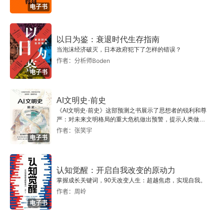
电子书
09 粘人包 从粘人、分离焦虑到恐慌症
分离与恐慌
以日为鉴：衰退时代生存指南
当泡沫经济破灭，日本政府犯下了怎样的错误？
从恐惧感到安全感
作者：分析师Boden
电子书
生命中不能承受的分离
AI文明史·前史
分离焦虑的危险信号
《AI文明史·前史》这部预测之书展示了思想者的锐利和尊
严：对未来文明格局的重大危机做出预警，提示人类做出
智慧的选择。
干预方法：三管齐下的分离训练
作者：张笑宇
电子书
不再粘人：自信而健康的分离
认知觉醒：开启自我改变的原动力
粘着妈妈的莉娜与无法入睡的伊莎贝拉
掌握成长关键词，90天改变人生：超越焦虑，实现自我。
作者：周岭
恐慌：对恐惧的恐惧
电子书