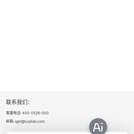
马克与牛奶
11 紧张的小孩 从紧张到图雷特综合征
紧张时刻
紧张的危险信号
问题行为：抽动障碍、拔毛症
对不好的习惯和无意识的行为“喊停”
约翰VS梅兰妮
联系我们：
12 悲伤的孩子 从急性应激到创伤后应激障碍
客服电话: 400-0526-000
心理伤痕：经历创伤事件之后
邮箱: iget@luojilab.com