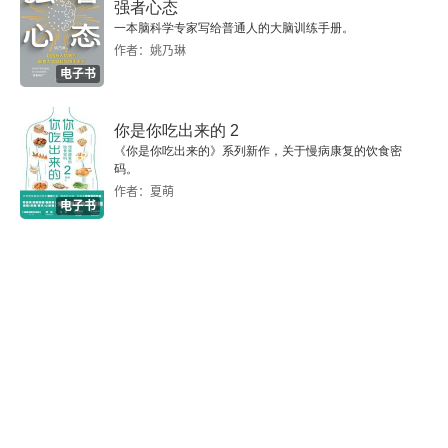
强者心态
一本脑科学专家写给普通人的大脑训练手册。
睡眠
作者：姚乃琳
电子书
压力
培养健康的心态
你是你吃出来的 2
《你是你吃出来的》系列新作，关于慢病康复的饮食密
码。
3 现实生活中的改变生活饮食法
作者：夏萌
电子书
第十章 正确的道路
生酮与脂肪适应
碳水成瘾
第十一章 常见问题
怎样读营养成分标签？