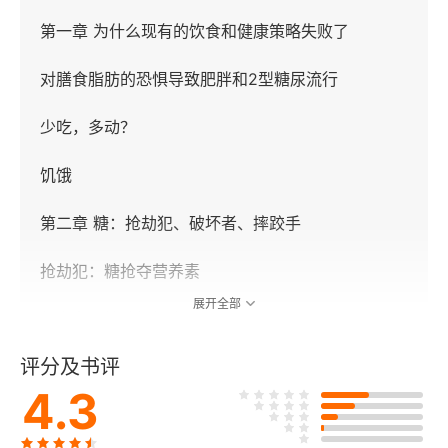
第一章 为什么现有的饮食和健康策略失败了
对膳食脂肪的恐惧导致肥胖和2型糖尿流行
少吃，多动？
饥饿
第二章 糖：抢劫犯、破坏者、摔跤手
抢劫犯：糖抢夺营养素
展开全部
肇事者：糖破坏健康
评分及书评
角力者：糖攫取控制权
4.3
第三章 胰岛素：不仅是血糖激素