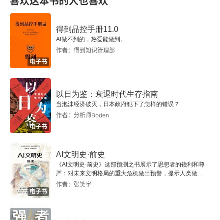
喜欢这本书的人也喜欢
改变生活饮食法阶段三食物清单
那么，我应该吃什么呢？
得到品控手册11.0
AI做不到的，热爱能做到。
改变生活饮食法阶段三菜单样本
作者：得到知识管理部
电子书
阶段三的灵活性
理智地导航
以日为鉴：衰退时代生存指南
当泡沫经济破灭，日本政府犯下了怎样的错误？
作者：分析师Boden
我健康且活跃，能不能随心所欲地吃？
电子书
由阶段二过渡到阶段三
AI文明史·前史
碳水之外
《AI文明史·前史》这部预测之书展示了思想者的锐利和尊
严：对未来文明格局的重大危机做出预警，提示人类做出
智慧的选择。
作者：张笑宇
关于过度训练
电子书
饮食之外