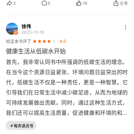
2 改变生活饮食法
题。不道德的月嫂会喜欢让宝宝喝奶粉，因为奶粉
3
5
76
分享
不如人奶容易消化，喝奶粉的孩子依靠睡眠，集中
第五章 介绍碳水控制
能量帮助消化，月嫂轻松了，孩子明显虚胖。正因
徐伟
以终为始
2023-11-15
为碳水能量吸收比脂肪慢，等脑子反映吃饱，已经
给这本书评了
4.0
低血糖饮食怎样？
过量了，自然带来肥胖，要想瘦减碳水锻炼只能加
健康生活从低碳水开始
强肌肉强度，单纯的少吃不可能（反人性）只有改
第六章 找到你的碳水门槛
首先，我非常认同书中所强调的低碳生活的理念。
变饮食结构，减碳水！戒糖，糖被称为 “空热量”，
总碳水是什么意思？
在当今这个资源日益紧张、环境问题日益突出的时
这说明与维生素、矿物质、氨基酸、必需脂肪相
代，低碳生活不仅是一种责任，更是一种智慧。它
比，糖的营养为零。它虽能提供热量，但作用也仅
改变生活饮食法三阶段
引导我们在日常生活中减少碳足迹，从而为地球的
限于此。空有热量，却不能提供营养补偿。啥都没
选择适合自己的阶段
可持续发展做出贡献。同时，通过这种生活方式，
有，毫无价值。更糟糕的是，糖还会偷走身体中的
我们还可以提高生活质量，促进健康和环境的和谐
第七章 改变生活饮食法阶段一
营养素。高脂肪饮食不会导致胆结石。胆结石是长
共生。书中详细介绍了低碳生活的各个方面，包括
期低脂肪饮食的结果。胆囊需要脂肪，因为膳食脂
# 每天读点书
改变生活饮食法阶段一食物清单
饮食、交通、居住和消费等。通过生动的案例和具