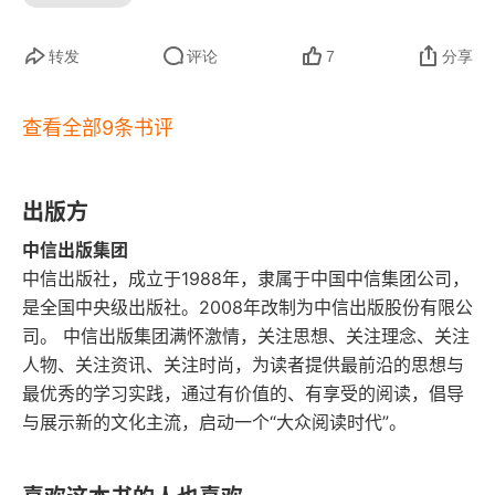
第八章 改变生活饮食法阶段二
判断。在减肥的路上，请善待自己，不要着急。
《低碳水生活》这本书给我留下了深刻的印象。它
转发
评论
7
分享
让我认识到低碳生活的重要性，也让我看到了实现
改变生活饮食法阶段二食物清单
低碳生活的希望和可能。我相信，只要我们每个人
改变生活饮食法阶段二菜单样本
查看全部9条书评
都积极参与到低碳生活的实践中去，我们一定能够
改变生活饮食法阶段二取得成功的贴士
为地球的可持续发展贡献自己的一份力量。同时，
出版方
我也希望更多的人能够读到这本书，从中获得启示
对产后女性的建议
中信出版集团
和动力，共同迈向一个更加美好的未来。
中信出版社，成立于1988年，隶属于中国中信集团公司，
怎样从改变生活饮食法阶段一过渡到阶段二
是全国中央级出版社。2008年改制为中信出版股份有限公
司。 中信出版集团满怀激情，关注思想、关注理念、关注
深度审视阶段二
人物、关注资讯、关注时尚，为读者提供最前沿的思想与
我有可能到达阶段三吗？
最优秀的学习实践，通过有价值的、有享受的阅读，倡导
与展示新的文化主流，启动一个“大众阅读时代”。
第九章 改变生活饮食法阶段三