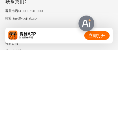
联系我们：
可以吃人工甜味剂吗？
客服电话: 400-0526-000
邮箱: iget@luojilab.com
天然甜味剂呢？
我是个女人。为什么我的丈夫、兄弟、父亲、儿子、
相关链接：
立即打开
男同事或生活中的其他男性比我减重快？
得到官网
得到企业版
我的食物必须是有机、草饲和野生的吗？
时间的朋友
我为什么会严重脱发呢？
了解更多：
第十二章 餐食和零食创意
吃些什么
改变生活饮食法阶段一
下载「得到App」
关注微信公众号
改变生活饮食法阶段二