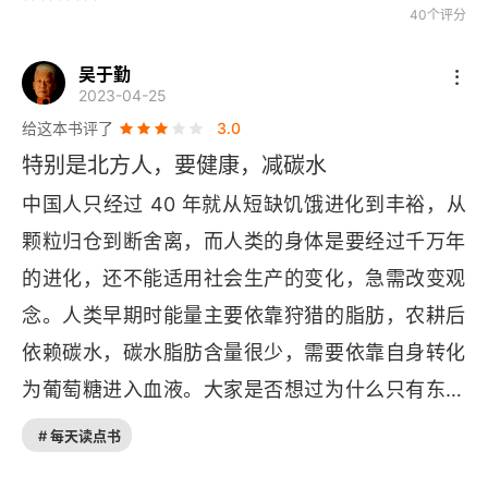
胰岛素：一人分饰多角
40个评分
代谢综合征：胰岛素胡作非为
吴于勤
2023-04-25
与体重无关
给这本书评了
3.0
特别是北方人，要健康，减碳水
不吃碳水，没门儿？
中国人只经过 40 年就从短缺饥饿进化到丰裕，从
第四章 碳水速成班
颗粒归仓到断舍离，而人类的身体是要经过千万年
的进化，还不能适用社会生产的变化，急需改变观
就没有健康的碳水吗？
念。人类早期时能量主要依靠狩猎的脂肪，农耕后
水果不是有益于健康吗？
依赖碳水，碳水脂肪含量很少，需要依靠自身转化
复杂碳水呢？
为葡萄糖进入血液。大家是否想过为什么只有东亚
人特别是中国人流行睡午觉？，最大的原因是中午
应该避免加工食品？
# 每天读点书
吃太多碳水，“饭晕” 和 “晕饭” 都是说的这个问