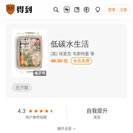
登录
注册
低碳水生活
[美] 埃里克·韦斯特曼 等
48.30 元
电子书
已下架
4.3
自我提升
用户推荐指数
类型
展开全部
7.3
可以朗读