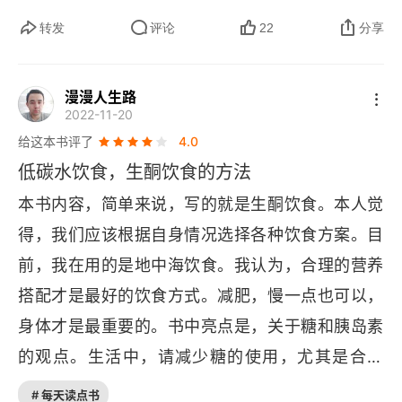
肪是刺激胆囊收缩和释放胆汁的。饮食中没有足够
体的数据，作者展示了低碳生活给人们带来的实际
改变生活饮食法阶段一菜单样本
转发
评论
22
分享
的脂肪时，胆汁会积聚并滞留在胆囊中，最终形成
好处。例如，通过改变饮食习惯，我们可以减少对
结石。当你开始吃更多的脂肪时，胆囊自然、正常
这真是不一样……大不一样！
动物性食品的依赖，从而降低碳排放；通过选择公
的收缩将使结石脱落并堵塞胆管，引发胆囊病。胆
漫漫人生路
启动阶段一
2022-11-20
共交通或骑行出行，我们可以减少交通拥堵和空气
结石形成的原因并不是摄入过多脂肪，而是缺乏脂
给这本书评了
4.0
污染；通过使用节能设备，我们可以减少能源消耗
肪。我在山东生活，近几年周边朋友中风的很多，
阶段一的原理
低碳水饮食，生酮饮食的方法
和碳排放。这些例子让我深刻感受到，低碳生活并
而且越来越年轻化，而且无一例外的是超重，由于
阶段一的独特益处
本书内容，简单来说，写的就是生酮饮食。本人觉
不是一种遥不可及的目标，而是一种触手可及的现
山东主要饮食是面食，很明显的碳水超量，从早晨
得，我们应该根据自身情况选择各种饮食方案。目
实。此外，书中还探讨了政府、企业和个人在推动
关于减脂的一点小事
开始大饼油条，豆制品，蔬菜里面常年土豆，地瓜
前，我在用的是地中海饮食。我认为，合理的营养
低碳生活中的角色和责任。政府需要制定有利于环
和各种豆类，碳水卷碳水。只要戒除碳水，其他随
优先事项
搭配才是最好的饮食方式。减肥，慢一点也可以，
保的政策和法规，企业需要积极采取环保措施，而
便吃，每天减重 1 斤轻松无压力。全书有详细分析
身体才是最重要的。书中亮点是，关于糖和胰岛素
改变生活饮食法阶段一的特别事项
个人则需要从自身做起，从生活的每一个细节开始
和食物成分分析，你可以不全相信，但试试开始减
的观点。生活中，请减少糖的使用，尤其是合成
实践低碳生活。这种全方位的探讨使我更加深入地
碳水饮食，戒除一切淀粉类食品，两周后立刻见成
何时从改变生活饮食法阶段一过渡到阶段二
糖。胰岛素，我认为最好是平稳就好。这个请自行
理解了低碳生活的内涵和实现途径。总的来说，
# 每天读点书
效。