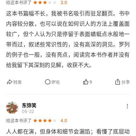
给这本书评了
3.0
断，规则判断，价值判断，是非判断靠拢。
这本书篇幅不长，我被书名吸引而驻足翻页。书中
九型人格测试
内容较分散，也可以说在如何识人的方法上覆盖面
第4章 如何判断对方提供的信息是否真实
较广，但个人认为只是停留于表面蜻蜓点水般地一
为什么识别信息的真实性这么难
带而过，叙述些常识性的，没有高深的洞见。罗列
的例子也一般，没有亮点，阅读完本书作者并没有
要互动，不要置身其外观察
给我留下其深刻的见解，收获不大。
提出出人意料的问题
转发
评论
9
分享
增加对方的认知负荷
提高测谎准确性的几点建议
东弥笑
06-22
第5章 预测对方的下一步行动
给这本书评了
4.0
如何在信息不足时做出正确推断
人人都在演，但身体和细节会漏馅；看懂了底层动