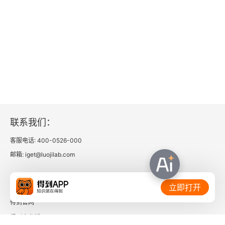
这些包装层说服，但那条门都不扶的手臂才是高帅
哥真样子。薄切片就像刚进一家餐馆闻到的那下油
烟味和地板湿不湿，那比老板后来端上的招牌菜更
能说明这家店长期水平。总之，不要只听一个人说
了什么剧本，要去观察他没演出来的本能；因为驱
动行为的深层动机永远比台面上的理由更真实，只
要学会给对方的表演增加难度，最初的直觉往往就
联系我们：
是最接近真相的判断。
客服电话: 400-0526-000
邮箱: iget@luojilab.com
相关链接：
立即打开
得到官网
得到企业版