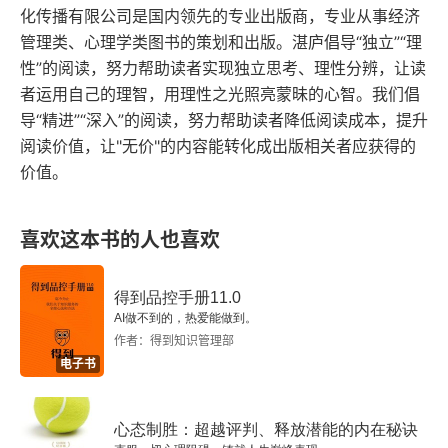
要么是心里有阴暗面，要么是童年有遗憾，要么是
化传播有限公司是国内领先的专业出版商，专业从事经济
管理类、心理学类图书的策划和出版。湛庐倡导“独立”“理
为了爽，要么是为了生存需求，要么就是在保护自
性”的阅读，努力帮助读者实现独立思考、理性分辨，让读
己不受伤。人干啥事，基本都能落到五类发动机
者运用自己的理智，用理性之光照亮蒙昧的心智。我们倡
里：旧伤口、阴暗面，童年没被满足的那点小心
导“精进”“深入”的阅读，努力帮助读者降低阅读成本，提升
阅读价值，让"无价"的内容能转化成出版相关者应获得的
愿、图爽、图省事，为了活得体面与安全、怕受伤
价值。
所以先立盾牌。一个人突然在饭局上怼人、甩脸走
人：内在阴影：他平时压抑的控制欲、嫉妒、羞耻
喜欢这本书的人也喜欢
被点燃了（不爽别人抢风头）。内在小孩：小时候
被当众否定过，现在一感到被忽视就炸。快乐原
得到品控手册11.0
则：他更想保住当下舒服（不憋屈），哪怕代价是
AI做不到的，热爱能做到。
作者：得到知识管理部
社死。需求层次：自尊、归属感受到威胁（觉得不
电子书
被尊重＝不安全）。自我防御：先攻击、先冷掉，
免得自己再被戳软肋。人是台车，这五个不是零
心态制胜：超越评判、释放潜能的内在秘诀