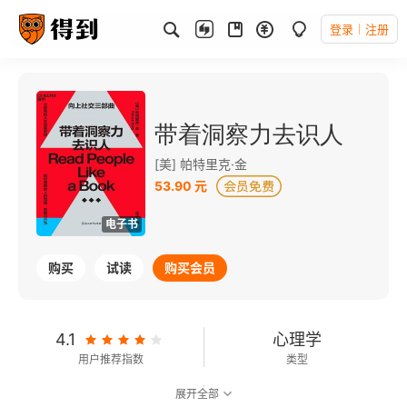
登录
注册
带着洞察力去识人
[美] 帕特里克·金
53.90 元
电子书
购买
试读
购买会员
4.1
心理学
用户推荐指数
类型
展开全部
7.0
可以朗读