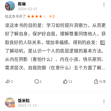
面部表情，读懂情绪的利器
陈琳
2024-02-21
肢体语言，讲述未言明的意图
给这本书评了
4.0
读这本书的目的是：学习如何提升洞察力，从而更
特定举止就是他人对你的真实态度
好了解自身，保护好自我，理解尊重同情他人，获
声音信息，一个人的全部潜台词
1️⃣
取良好的人际关系，增加幸福感。得到的启发：
行为模式即性格倾向
了解动机，是认识一个人的底层逻辑的基本方法。
从内在阴影（害怕什么）、内在小孩、快乐原则、
第3章 人格类型，确定对方的行为模式
需求层次、自我防御（在意什么）五个方面了解动
如何快速知道对方是什么样的人
2️⃣
机 
提升洞察力的原则是：用眼睛观察面部微表
2
1
11
分享
情（小肌肉群的秒变化，大多数人都不易察觉到
大五人格模型
的），用心感受情绪，用耳朵倾听弦外音，用嘴巴
迈尔斯-布里格斯个性类型测量表
饭米粒
3️⃣
提问，用嗅觉感知氛围 
 洞察力的提升有助于提
2023-11-13
高判断力层次，即跳出情绪，偏好判断，向利益判
凯尔西气质类型