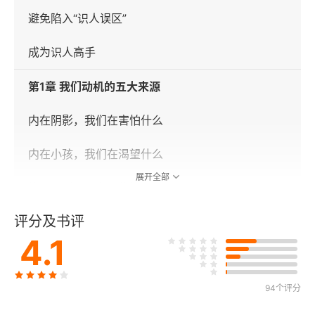
避免陷入“识人误区”
成为识人高手
第1章 我们动机的五大来源
内在阴影，我们在害怕什么
内在小孩，我们在渴望什么
展开全部
快乐原则，我们会偏好什么
评分及书评
需求层次，我们被什么驱策
4.1
自我防御，我们都在意什么
第2章 诚实的身体，揭示关于对方的一切信息
94个评分