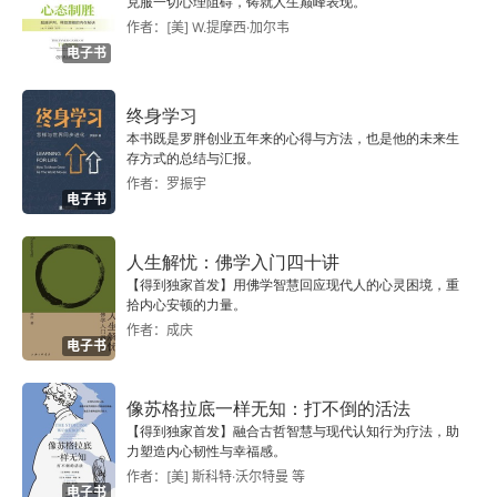
克服一切心理阻碍，铸就人生巅峰表现。
件，更像五股油门：旧伤踩一脚、小孩踩一脚、爽
作者：[美] W.提摩西·加尔韦
感踩一脚、安全感踩一脚、护甲再踩一脚，看起来
电子书
失控，其实是好几股动力一起轰。3. 识别谎言的有
终身学习
效方法是增加对方的认知负荷，让说谎者在编故事
本书既是罗胖创业五年来的心得与方法，也是他的未来生
时露出马脚。想看谁在撒谎？就多问他细节。让他
存方式的总结与汇报。
作者：罗振宇
把故事编得复杂点，脑子不够用时，破绽就出来
电子书
了。说谎的人不是在回忆，是在实时造剧本；一让
人生解忧：佛学入门四十讲
他演更复杂，他就容易卡带、穿帮。松松问：昨天
【得到独家首发】用佛学智慧回应现代人的心灵困境，重
拾内心安顿的力量。
说在医院陪老妈，几点到、哪个电梯、护士站旁边
作者：成庆
放了几瓶水、坐左边还是右边椅子？真话者会顺出
电子书
来（甚至补一句当时还嫌椅子硬）；说谎者常出
像苏格拉底一样无知：打不倒的活法
现：停顿变长、重复问题争取时间、眼神飘、语速
【得到独家首发】融合古哲智慧与现代认知行为疗法，助
力塑造内心韧性与幸福感。
忽快忽慢、细节模板化（就…… 正常那家嘛）。真
作者：[美] 斯科特·沃尔特曼 等
电子书