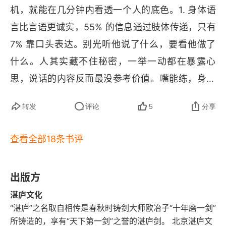
机，就能在几分钟内看透一个人的底色。1. 身体语
通过措辞判断对方的性格
言比言语更诚实，55% 的信息通过肢体传递，只有 
三个维度，分析对方的处事原则
7% 靠口头表达。别光听他说了什么，要看他做了
什么。人其实藏不住秘密，一举一动都在暴露心
如何为收集信息提出一个好问题
思，说话的内容反而最没参考价值。嘴能练，身体
10个问题，为对方绘出鲜活的“人物画像”
练不了；真正漏口风的不是台词，是微表情、姿势
转发
评论
5
分享
和距离。朋友笑着说真的没事，但看她笑不到眼角
（没鱼尾纹）、肩膀微微往后缩、手不停摸袖口、
查看全部18条书评
手机、脚尖朝门的方向。她说没事，但她整个人在
说我想逃。像是听一个人说不渴，但他手里杯子已
出版方
经被捏出汗了，杯子不会骗人。2. 人的行为背后有
湛庐文化
五大动机来源：内在阴影、内在小孩、快乐原则、
“湛庐”之名取自相传是春秋时铸剑大师欧冶子“十年磨一剑”
需求层次和自我防御。人做事无非就这五个原因：
所铸造的，享有“天下第一剑”之誉的湛庐剑。 北京湛庐文