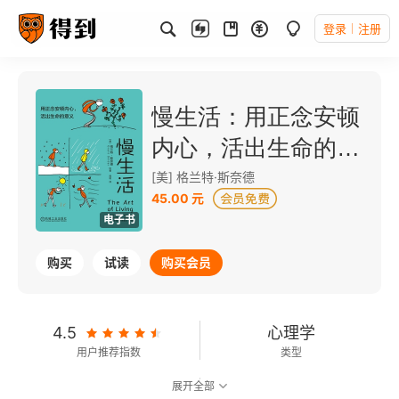
登录
注册
慢生活：用正念安顿
内心，活出生命的意
义
[美] 格兰特·斯奈德
45.00 元
电子书
购买
试读
购买会员
4.5
心理学
用户推荐指数
类型
展开全部
不可朗读
3千字