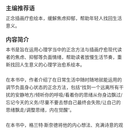
语音朗读
字数
主编推荐语
2022-01-01
正念插画疗愈绘本，缓解焦虑抑郁，帮助年轻人找回生活
发行日期
意义。
内容简介
本书是旨在运用心理学当中的正念方法与插画疗愈现代读
者的焦虑、抑郁等负面情绪，帮助读者放慢生活节奏，重
新找回人生意义的心理学治愈系绘本。
在本书中，作者介绍了在日常生活中随时随地就能运用的
调节负面身心状态的正念方法，包括“找到一个远离所有干
扰的安静地方/倾听你的呼吸/看着你的思绪从你身边飘过/
忘记今天的义务/尽量不要去想自己最终会失败/让自己的
思绪飘走/调整思绪，内在觉醒”。
在本书中，格兰特·斯奈德将他的内心想法、充满诗意的观