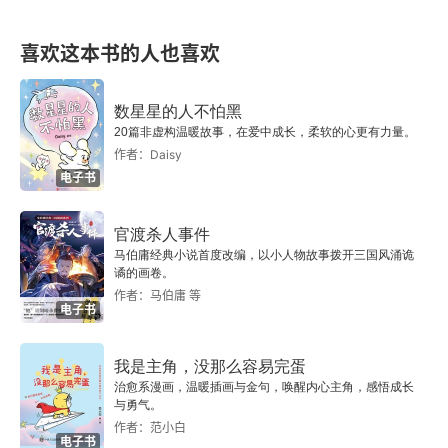
喜欢这本书的人也喜欢
数星星的人不怕黑
20篇非虚构温暖故事，在爱中成长，柔软的心更有力量。
作者：Daisy
电子书
官渡杀人事件
马伯庸经典小说首度改编，以小人物故事拨开三国风涌诡
谲的画卷。
作者：马伯庸 等
电子书
我是主角，没那么容易完蛋
治愈系漫画，温暖插画与金句，唤醒内心主角，感悟成长
与勇气。
作者：范小白
电子书