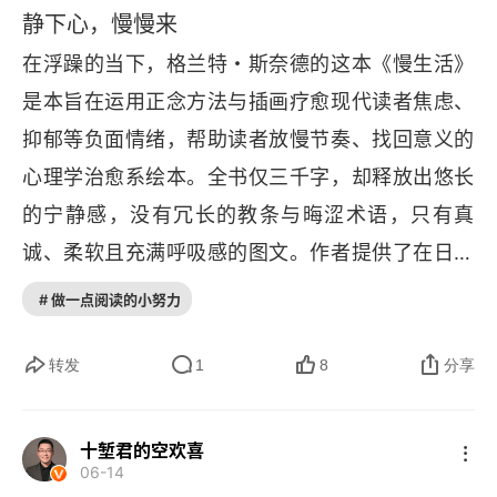
静下心，慢慢来
在浮躁的当下，格兰特・斯奈德的这本《慢生活》
是本旨在运用正念方法与插画疗愈现代读者焦虑、
抑郁等负面情绪，帮助读者放慢节奏、找回意义的
心理学治愈系绘本。全书仅三千字，却释放出悠长
的宁静感，没有冗长的教条与晦涩术语，只有真
诚、柔软且充满呼吸感的图文。作者提供了在日常
生活中随时可用的正念方法，引导读者 “找到一个
# 做一点阅读的小努力
远离所有干扰的安静地方”，倾听呼吸，看着思绪飘
过。他强调关注眼前、每天留出空白空间、一次只
转发
1
8
分享
做一件事，并用身心去体验世界。这些承诺不靠意
志力强行压制杂念，而是让人与焦虑念头平和共
十堑君的空欢喜
06-14
处，如同观察云卷云舒，让思绪飘走，内在觉醒。