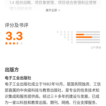
1.4 组织战略、项目集管理、项目组合管理和运营管
理之间的关系
展开全部
1.5 组织业务价值
评分及书评
3.3
1.6 项目集经理的角色
1.6.1 项目集经理胜任力
3个评分
1.7 项目集发起人的角色
1.8 项目集管理办公室的角色
出版方
1.9 项目集与项目的区别
电子工业出版社
电子工业出版社成立于1982年10月，是国务院独资、工信
1.9.1 不确定性
部直属的中央级科技与教育出版社，是专业的信息技术知
识集成和服务提供商。经过三十多年的建设与发展，已成
1.9.2 管理变更
为一家以科技和教育出版、期刊、网络、行业支撑服务、