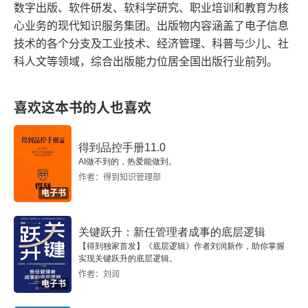
数字出版、软件研发、软科学研究、职业培训和教育为核
1.9.3 复杂性
心业务的现代知识服务集团。出版物内容涵盖了电子信息
技术的各个分支及工业技术、经济管理、科普与少儿、社
1.10 项目组合与项目集的区别
科人文等领域，综合出版能力位居全国出版行业前列。
第2章 项目集管理原则
喜欢这本书的人也喜欢
2.1 干系人
2.2 收益实现
得到品控手册11.0
AI做不到的，热爱能做到。
作者：得到知识管理部
2.3 协同
电子书
2.4 团队的团队
关键跃升：新任管理者成事的底层逻辑
2.5 变更
【得到独家首发】《底层逻辑》作者刘润新作，助你掌握
实现关键跃升的底层逻辑。
作者：刘润
2.6 领导力
电子书