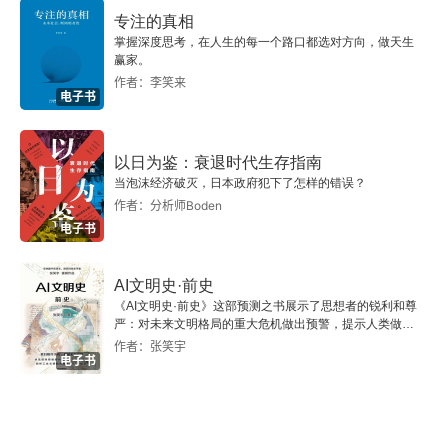
2.7 风险
专注的真相
掌握深度思考，在人生的每一个路口都选对方向，做天生
2.8 治理
赢家。
作者：李笑来
电子书
第3章 项目集管理绩效域
3.1 项目集管理绩效域的定义
以日为鉴：衰退时代生存指南
当泡沫经济破灭，日本政府犯下了怎样的错误？
3.2 项目集管理绩效域的交互
作者：分析师Boden
电子书
3.3 战略一致
AI文明史·前史
3.3.1 项目集业务论证
《AI文明史·前史》这部预测之书展示了思想者的锐利和尊
严：对未来文明格局的重大危机做出预警，提示人类做出
3.3.2 项目集章程
智慧的选择。
作者：张笑宇
电子书
3.3.3 项目集管理计划
3.3.4 环境评估