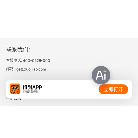
3.4.6 与项目集管理原则和其他项目集管理绩效域的
交互
3.5 干系人参与
3.5.1 项目集干系人识别
联系我们：
3.5.2 项目集干系人分析
客服电话: 400-0526-000
3.5.3 项目集干系人争取的规划
邮箱: iget@luojilab.com
3.5.4 项目集干系人争取
相关链接：
立即打开
3.5.5 项目集干系人沟通
得到官网
得到企业版
3.5.6 与项目集管理原则和其他项目集管理绩效域的
时间的朋友
交互
了解更多：
3.6 治理框架