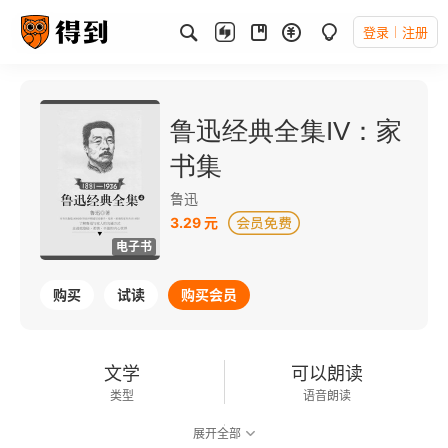
登录
注册
鲁迅经典全集IV：家
书集
鲁迅
3.29 元
电子书
购买
试读
购买会员
文学
可以朗读
类型
语音朗读
展开全部
110千字
2016-05-01