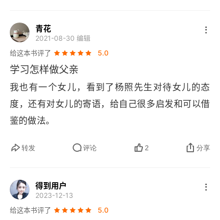
案"？如何保持独立思考？朋友是不是最重要的？面
青花
对需要完成的事情和想要完成的事情，要如何分配
2021-08-30 编辑
精力？李其叡，慢慢的长成了 "摆脱自我中心，以
给这本书评了
5.0
同情心替别人思考" 的可爱的小姑娘。对我的启发
学习怎样做父亲
是，我们只能陪伴孩子共度一段有限的时光，心中
我也有一个女儿，看到了杨照先生对待女儿的态
的爱能保持不变，相处时的方法却得时时更新，因
度，还有对女儿的寄语，给自己很多启发和可以借
为我们是各自独立的个体，只能相遇，不能重叠。
鉴的做法。
转发
评论
2
分享
得到用户
2023-12-13
给这本书评了
5.0