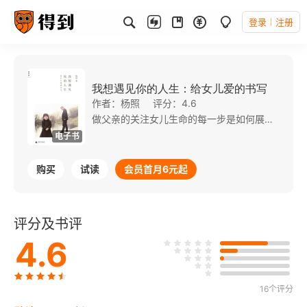
登录
注册
我想遇见你的人生：给女儿爱的书写
作者：杨照
评分：4.6
做父亲的关注女儿生命的每一步是如何展开，女儿生命的每一步又是怎样反过来影响父亲对自身生命的感悟和反思，母亲提供了他们父女俩生命历程中的点滴瞬间的照片，这一切都构成了人间美的画面。 《我想遇见你的人生》以类似对话、日记、独白的散文诗形式抒写父女俩日常生活中的点点滴滴和人生感悟。这不是一个人的创作，是父亲、母亲、女儿，一家三口，共同创作了的互动文本，爱是弥漫其中的内核。 《我想遇见你的人生》是继《迷路的诗》之后，作者杨照再一次轻掩住他搏理善辩的滔滔之论。
电子书
购买
试读
会员首月6元起
评分及书评
4.6
16个评分