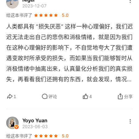
2023-12-07
然面对我们所有的一切，学会哭过之后，还要笑着
给这本书评了
5.0
活下去。大概就是我的总结吧，哎，看完更悲伤
人类都具有 “损失厌恶” 这样一种心理偏好，我们迟
了。
迟无法走出自己的悲伤和消极情绪，就是因为我们
在这种心理偏好的影响下，不自觉地夸大了我们遭
遇变故时所承受的损失，而如果当我们能够暂时从
消极情绪中抽离出来，认真量化分析我们的真实损
失，再看看我们还拥有的东西，就会发现，情况远
没有我们想象的糟糕。最让我们感到恐惧的，是我
1
评论
4
分享
们自己制造出的恐惧本身。
Yoyo Yuan
2023-06-03
给这本书评了
5.0