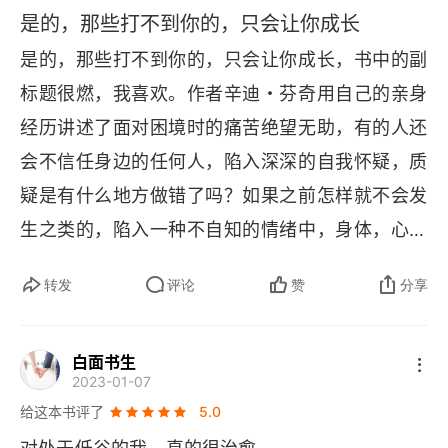
是的，那些打不到你的，只会让你成长
是的，那些打不到你的，只会让你成长，书中的副
标题很燃，我喜欢。作者辛迪・芬奇用自己的亲身
经历讲述了面对困境时的痛苦绝望无助，有的人还
会不信任身边的任何人，陷入深深的自我怀疑，质
疑是有什么地方做错了吗？如果之前怎样就不会发
生之类的，陷入一种不自知的情绪中，身体，心所
代表的健康都会慢慢失去。当然，幸运的是她没有
转发
评论
赞
分享
放弃而是积极的寻求帮助，最终将悲伤化为成长的
力量，本书诞生了，看过这本书的人也会成长。如
白面书生
芬奇的诗【在彼岸】如果我终将离去，黑夜终将降
2023-01-07
临，生命会在缓慢悠长中继续延绵。如果阴云总会
给这本书评了
5.0
密布，心儿总会破碎，时间会在你我之间不断生