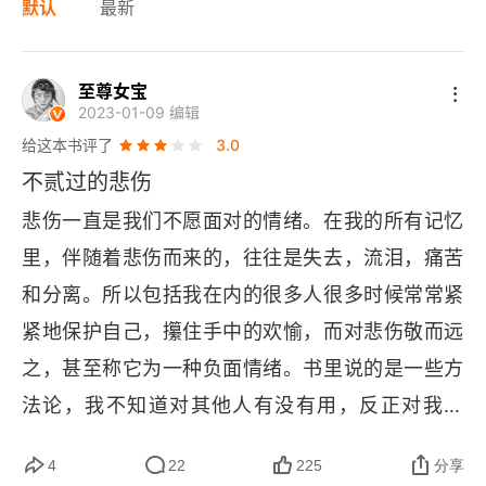
默认
最新
至尊女宝
2023-01-09 编辑
给这本书评了
3.0
不贰过的悲伤
悲伤一直是我们不愿面对的情绪。在我的所有记忆
里，伴随着悲伤而来的，往往是失去，流泪，痛苦
和分离。所以包括我在内的很多人很多时候常常紧
紧地保护自己，攥住手中的欢愉，而对悲伤敬而远
之，甚至称它为一种负面情绪。书里说的是一些方
法论，我不知道对其他人有没有用，反正对我没
用，可能我冥顽不灵，或者是我笨，时间才是治疗
4
22
225
分享
悲伤的良药，自我安慰不行，甚至可能会把悲伤放