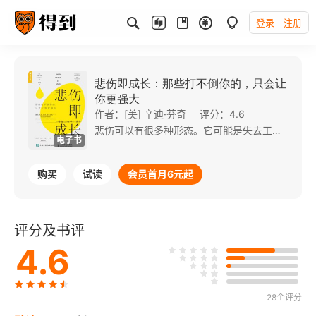
登录
注册
悲伤即成长：那些打不倒你的，只会让
你更强大
作者：[美] 辛迪·芬奇
评分：4.6
悲伤可以有很多种形态。它可能是失去工作或与伴侣离婚，可能是一种创伤或绝症，可能是亲人的死亡或威胁我们所爱生活的某种瘾症，也可能是取消的计划、错失的良机和永远改变的生活。 在所有形式中，悲伤是生活没有按计划进行时，我们所接收到的信号。但在失落的深处，希望会浮出水面。我们有机会在创伤后成长——如果我们选择抓住它，机会就在等着我们。 本书向读者展示了当生活轨迹被改变时，如何重新发现人生意义、目标与幸福。作者在忍受了自己难以想象的丧失过后，意识到自己永远也无法选择自己的生活环境，但也永远不想改变它们。她所历经的苦痛带来了成长、清晰的思考和方向。现在，她也希望帮助他人摆脱考验和磨难，并选择通过苦难获得成长。 本书充满了鼓舞人心的故事，为读者提供了一个新的视角来看待痛苦，并揭示了丧失的意义和悲伤的力量。
电子书
购买
试读
会员首月6元起
评分及书评
4.6
28个评分