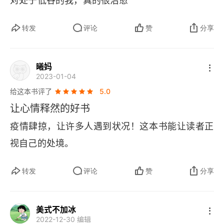
对处于低谷的我，真的很治愈
长。然后我会知道，我只变化了一点点，便飞上了
高空。彼岸有我等候的上天，在那条我曾被引领过
转发
评论
赞
分享
的道路。我会歌唱，我会舞蹈，我会终日玩耍，然
后，故事会流传进我的耳朵里。来自曾经先我而去
曦妈
2023-01-04
的人们，来自此刻迎面而来的人们，这神秘之地的
给这本书评了
5.0
流言与热望，在我的脑海中翻涌。… 告别我的旧
让心情释然的好书
日，迎接我的新生。我知道，在彼岸漫步的每一天
疫情肆掠，让许多人遇到状况！这本书能让读者正
我都在成长，从腐朽的我，走向青春的我。我知
视自己的处境。
道，我一直在等待这一刻，我如此渴望这一刻。当
你的脚步与我的彼岸又一次相遇，我们的双手重新
转发
评论
赞
分享
紧紧相握。书中分九个章节详述悲伤 “悲伤是个大
工程，但回避悲伤是个更大的工程” 巨大的伤害值
美式不加冰
超乎想象，如果没有及时调整会失去身边的朋友家
2022-12-30 编辑