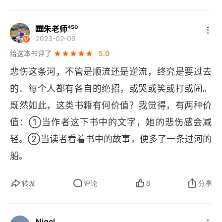
大。心理学上做过很多次测试，同样一件事情那去
🎹朱老师⁴⁵⁰
问一群刚刚经历了回忆快乐情绪的人，跟刚刚经历
2023-02-09
了回忆悲伤经历的人，经历了快乐情绪的人乱七八
给这本书评了
5.0
糟胡乱作答，经历了悲伤情绪的人则冷静地反复思
悲伤这条河，不管是顺流还是逆流，终究是要过去
考。由此可见，悲伤携带了一个奇特的特质，促使
的。每个人都有各自的绝招，或哭或笑或打或闹。
我们去深刻体会我们本来忽略的事情。不过在悲伤
既然如此，这类书籍有何价值？我觉得，有两种价
的时刻常常能认真地思考什么是真实的自己。深切
值：①当作者这下书中的文字，她的悲伤感会减
得感知出是什么让我如此疼痛，我真正在乎的又是
轻。②当读者看着书中的故事，便多了一条过河的
什么。也因为这样清晰深刻的反省，我才会学会向
船。
更好的方向前行，或者说以后不怎么做了，不贰过
原理，同样的傻事不能再犯第二次。一个人真正的
转发
评论
8
分享
强大，不是你去征服了什么，而是你学会承受了什
么。学会承受那份孤独，遇事不回避，不逃避，坦
Nigel