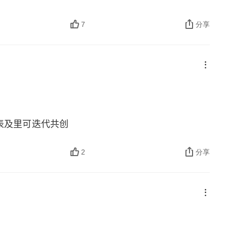
7
分享
表及里可迭代共创
2
分享