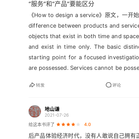
“服务”和“产品”要能区分
《
How to design a service
》原文，一开始就
difference between products and servic
objects that exist in both time and spac
and exist in time only
. 
The basic disti
starting point for a focused investigati
are possessed
. 
Services cannot be poss
participated in
. 
Though they are differ
转发
评论
symbiotically linked
. 
A box of cereal
, 
fo
But it is the culmination of a very l
地山谦
beginning with the service of farming
. 
O
2021-07-26
to form a larger entity
. 
A department stor
给这本书评了
4.0
rendered
. 
Yet retailing is not a comp
后产品体验经济时代，没有人敢说自己拥有