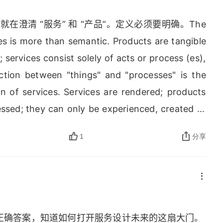
在澄清 “服务” 和 “产品”。定义必须要明确。
The 
es is more than semantic
. 
Products are tangible 
e
; 
services consist solely of acts or process 
(
es
nction between 
"
things
" 
and 
"
processes
" 
is the 
on of services
. 
Services are rendered
; 
products 
essed
; 
they can only be experienced
, 
created or 
ent
, 
services and products are intimately and 
1
分享
r example
, 
may appear to be a simple product
ong series of marketed services and products
r
, 
services and products can act simultaneously 
e is a place in which the service of retailing is 
lete entity without inclusion of products
. 
A 
正确答案，知道如何打开服务设计未来的这扇大门。