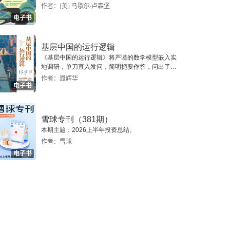
作者：[美] 马歇尔·卢森堡
电子书
基层中国的运行逻辑
《基层中国的运行逻辑》将严谨的数学模型嵌入实
地调研，单刀直入发问，简明扼要作答，问出了一
个真实切近的基层中国。
作者：聂辉华
电子书
雪球专刊（381期）
本期主题：2026上半年投资总结。
作者：雪球
电子书