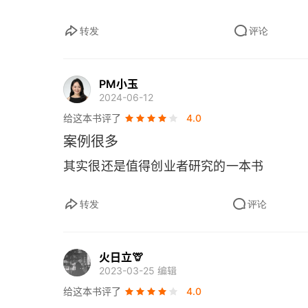
department store
'
s image and clientele 
and these cannot be separated without sa
转发
评论
store
.
PM小玉
2024-06-12
给这本书评了
4.0
案例很多
其实很还是值得创业者研究的一本书
转发
评论
火日立🦒
2023-03-25 编辑
给这本书评了
4.0