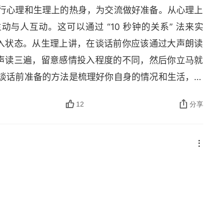
进行心理和生理上的热身，为交流做好准备。从心理上
照本宣科而已，参与度也很低。不停地向他人提出肤
与人互动。这可以通过 “10 秒钟的关系” 法来实
点睛” 的时候，要尽可能围绕故事所传达的主要情绪，然
入状态。从生理上讲，在谈话前你应该通过大声朗读
讲故事变成日常行为的一个简单方法，就是把你的生活想
声读三遍，留意感情投入程度的不同，然后你立马就
一两个字的答案，要养成一种习惯，把你的答案用一
行谈话前准备的方法是梳理好你自身的情况和生活，而
的参与感，让你展现你的个性，并让对话更为顺畅。
目的是回顾你的过去，找出是什么让你成为一个有趣
准备好这些 16. 讲故事很重要，但引发别人讲故事
12
分享
运用。◎ 备用故事也有同样的用途。如果你能想出一
问的语言，请别人讲个故事，而不是只给个答案。这
启下，故事本身，你的看法，询问他人），你就能从
松、更愉快 17. 人们有意地做出这些选择来代表自
尬的冷场或话题的改变。◎ 是什么决定了你和某个人
不是为了别人，但他们希望自己的选择能得到积极的
以通过设定出友好、开放的基调来掌握大局。大多数
评价就越有价值。因此，当你在称赞别人的选择和想
会成为朋友。◎ 第一种设定基调的方法是要像朋友一
 当你指出一种癖好时，要确保你的声音或肢体语言中不
切入。只要你不是太过无礼，人们就会顺着你设定的
在说 “瞧瞧这个怪胎！” 这就是你魅力攻势的第一
。
，要像对待朋友一样对他人表现出毫无保留的情感，
别人提到的任何事情，而一些恰当的问题能让你看起来像