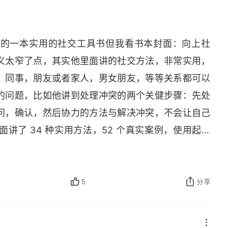
 讲故事很重要，但引发别人讲故事是不是也很重要
狂。你可以先发制人，让别人知道你不想被打断。你
人讲个故事，而不是只给个答案。这种简单的方式能
看看谁会尊重你的个人空间。如果你是那个打断别人
◎ 故事也可以为圈内玩笑打下基础。说到圈内玩笑，
写的一本实用的社交工具书但我看书本封面：向上社
到别人正在说的事情上来 26. 令人厌烦的习惯你眼
绪的 “典故”。因此，你只需要在谈话中提及之前说
义太窄了点，其实他里面讲的社交方法，非常实用，
人的想法。这么做的话，人们会开始避开你当别人只
“还记得咱们说过……” 这样的保留话题。
，同事，朋友或者家人，男女朋友，等等关系都可以
供一些 “不请自来” 的想法和建议。在回答之前，
的问题，比如他讲到处理冲突的两个关健步骤：先处
，人们也会开始逃开你总是第一个笑出声，而不去观
问，确认，然后协力的方法与解决冲突，不会让自己
笑。这样做通常是源于不安全感，想要将自己的意志
讲了 34 种实用方法，52 个真实案例，使用起来
法就是踢皮球。这时候，你与其说 “不”，还不如说 “好
么我要上让自己进入见客户的这个状态系统，先做一
而不用自己承担 28. 说 “不” 是一项宝贵的技能。
可触类旁通用起来比如这套系统销售时可以用 / 见
。学会说 “不”，你就能让自己不去做不想做的事情。
用在各种社交场合中，帮自己解决难题，让自己变得更轻
5
分享
。没有 “不” 的人生不是你自己的人生，而是为别人
😄
🫥
找找答案
嘴机比你想象得要容易，而且这是你能学到的最好的谈话
你掌握了它的原理，它的用途就非常广泛了。如果气