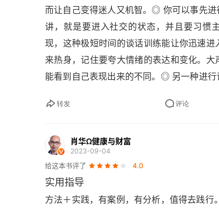
而让自己变得迷人又机智。◎ 你可以事先
起兴趣。对方仍然会回答你的问题，但只是
讲，就是要进入社交的状态，并且要习惯主动
浅的问题会让谈话走向失败 14. 当你在 “
现，这种极短时间的谈话训练能让你迅速进
后加上一条评论来增强情绪效果 15. 把
来热身，记住要夸大情绪的表达和变化。大
象成一系列的故事。回答问题时不要只给出
能看到自己表现出来的不同。◎ 另一种进
个言之有物的故事来表达。它能产生出更多
这可以通过一份谈话简历来完成。这样做的
这么做还有一个好处，就是你可以在谈话前就
转发
评论
的人，并确保这些都在你的嘴边，方便你的
是不是也很重要呢？你可以认真组织一下提
个由简单的四部分所组成的备用故事（承上
种简单的方式能让谈话的所有参与者感觉更轻
肖华Ω健康与财富
容地进入谈话，并且相信自己能处理任何尴
己，代表他们的品位和价值观。他们这么做
2023-09-04
投不投缘呢？这不是一种巧合；相反，你可
评价和赞扬。这个选择越别出心裁，正面的
给这本书评了
4.0
人对待他人就像对待陌生人一样，因此也不
实用指导
法时，你就是在最大限度地认可他们 18.
样说话：从话题、语调甚至个人隐私等方面
带有任何评判的语气。你是出于好奇，而不是
方法＋实践，有案例，有分析，值得去践行
基调继续说下去。这其中非常重要的一点是
步 19. 带着目的去倾听时，你可以追问