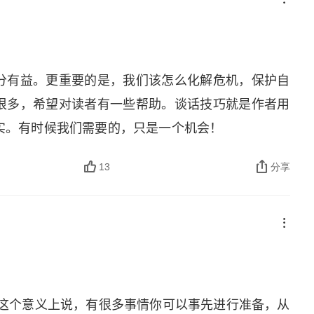
让自己变得迷人又机智 6. 先进行心理和生理上的
分享聚光灯。赞美是稀缺资源，影响力巨大；接受赞美
进入社交的状态，并且要习惯主动与人互动。这可以
互动。夸人别玩虚的，要夸到点子上。真诚、具体地
极短时间的谈话训练能让你迅速进入状态从生理上讲，在
。就像送礼。一句泛泛的真棒，就像送了一盒市面上
夸大情绪的表达和变化。大声读三遍，留意感情投入
分有益。更重要的是，我们该怎么化解危机，保护自
忘。一句具体的今天的方案，在风险管控那部分考虑
来的不同 7. 我们可以通过模仿他人的肢体语言、声
很多，希望对读者有一些帮助。谈话技巧就是作者用
了一份对方心心念念、包装精美的小礼物，对方能感
是俗称的镜像效应 8. 生活就是一系列的故事 9.
实。有时候我们需要的，只是一个机会！
。4. 先处理情绪，再解决问题。避免让情绪（如愤
了故事中的元素： 一个带有某种结论、关于某个主题
和情境问题，是有效沟通的关键。吵架时先顺毛，再
13
分享
析自己的思考和感受、谈话之前想好这些故事 11. 小
再谈实际问题，否则只会越吵越凶。就像救火。情绪
意味着只有一件事正在发生
不顾大火，直接冲进去抢东西（只讲道理），很可能
火控制住（安抚情绪），等火势小了，温度降了，再
）。先顺毛就是那个关键的灭火器。总之，沟通的核
胜的。故事里必然存在着思考过程和对它的叙述。它们
姿态和真诚具体的关注，在保护自己感受的同时，也
式。它们展示着人们的情绪和想法。最后同样重要的
从这个意义上说，有很多事情你可以事先进行准备，从
、有效，双方都舒服。
单封闭式问题的答案往往太过无趣，例行公事般让人提不