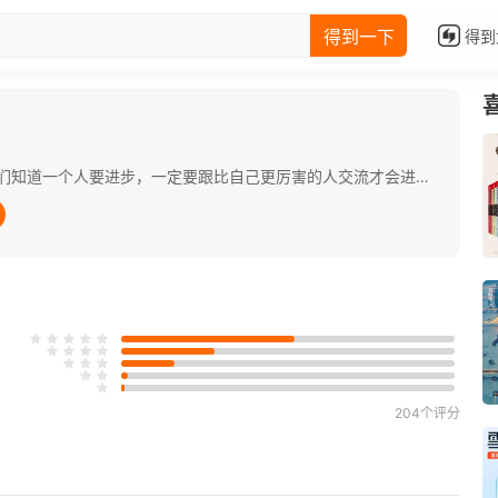
得到一下
得到
厉害的人都是擅长向上社交的，因为他们知道一个人要进步，一定要跟比自己更厉害的人交流才会进步。那么，如何去结识这些比自己更厉害的人呢？ 首先，让心理和生理都提前进入社交状态，准备好“谈话简历”和“备用故事”，帮你从容开场，变得机智又有魅力。 其次，寻找和优秀的人的相似之处，比如共同的兴趣、话题，可以令对方迅速打开心扉，拉近距离。回答对方的问题时不要只说一两个字，学会用一个故事来表达，能让对方产生更多参与感。你还可以通过询问一些对方无法拒绝的问题引导对方加入你的谈话。 最后，能帮助别人的感觉很好，但也要学会说“不”来保护自己的时间和领地。如果不得已发生冲突，要将情绪问题和情境问题分开处理。这有助于我们进行一场成熟的对话。
204个评分