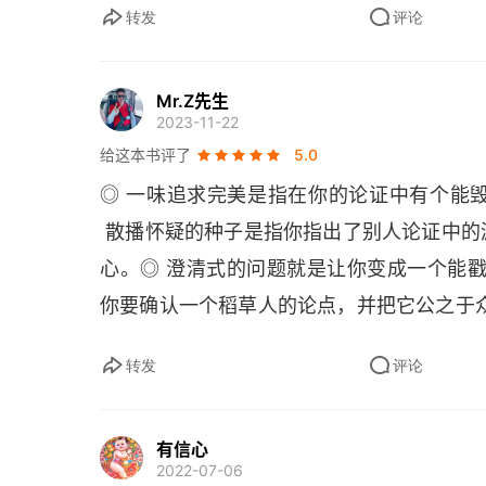
而不要拘束你自己，竖起一堵看不见的墙，
转发
评论
是一个超棒的倾听者。记住，你的目标是用
是要找到相似之处，并进行重点关注。当人
 20. 把敌人变成朋友的方法不要去做他
个话题，因为他们好像找到了另一个自己。
Mr.Z先生
友要找到或创造一个共同的敌人 21. 一
2023-11-22
 最后，你可以通过让别人开口来设定基调
我们确实不应该这么做，但你完全可以为表
给这本书评了
5.0
离。但你可以通过询问一些特定的，一些他
2. 掌握得体地退出聊天、离开现场的四个
◎ 一味追求完美是指在你的论证中有个能
开口，而这些问题其实并不需要他们自己作
的人一起聊聊。这貌似看起来很不礼貌，但
 散播怀疑的种子是指你指出了别人论证中
孩子一样，津津有味地听讲。在日常生活中
它显得重要又紧迫人质：把正在跟你说话的
心。◎ 澄清式的问题就是让你变成一个能
的话题，但往往被过分地复杂化了。◎ 把
的介绍要让双方听起来都觉得充满魅力，这样
你要确认一个稻草人的论点，并把它公之于
想象成一系列的故事。回答问题时不要只给
电话 、洗手间、第三方、人质，有一些共
一个言之有物的故事来表达。它能产生出
未来为离开任何谈话或社交场合准备好一个
转发
评论
畅。这么做还有一个好处，就是你可以在谈话
会认为你是针对他们的请求对方同意，然后
地把讲故事进行简化。如果把一个两句话的故
的提议，来弥补自己不得不离开的遗憾 24
有信心
因此，1：1：1 法关注的是故事讲完后
的不是要彻底清除干扰，而是要学会如何有效
2022-07-06