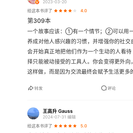
2023-03-20
氛很糟，机智的回应可以缓解紧张氛围，让
给这本书评了
4.0
锦上添花 30. 掌握机智的回应技巧会为
第309本
作用就越好、越有效。机智的回应能同时
一个故事应该：①有一个情节；②可以用
备，同时也能让你显得聪明伶俐、洞察入微、
养成对他人感兴趣的习惯，并增强你的社交
应该带着 50% 的冷漠。你绝对不应该太
会开始真正地把他们作为一个生动的人看待
起初辱骂的影响 32. 机智回嘴主要有三
择只能被动接受的工具人。你会变得更外向
你都要表示赞同，然后以一种可笑的方式加
这样做，而是因为交流最终会赋予生活更多
的比较：要怪异一点，极端一点，越夸张
论，甚至让人摸不着头脑 33. 应对这种
转发
评论
得到想要的结果，看起来好像比让他们不得
己没有任何好处。你只是在鼓励他们继续这
王高升 Gauss
们的名或者生他们的气。记住，在他们的
2024-07-31 编辑
错。他们的世界观、他们处理问题的方式是
给这本书评了
5.0