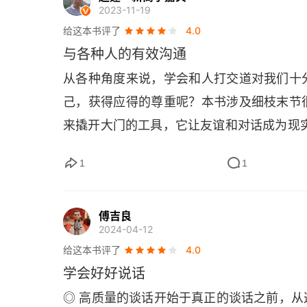
上说，有很多事情你可以事先进行准备，从而
2023-11-19
拧，门就开了。3. 给予真诚的赞美，就是
热身，为交流做好准备从心理上讲，就是要
给这本书评了
4.0
时，用称赞回赞转移焦点，创造积极的双赢
通过 “10 秒钟的关系” 法来实现，这种
与各种人的有效沟通
赞美对方，效果最好，对方也会更愿意相处
谈话前你应该通过大声朗读来热身，记住要
从各种角度来说，学会和人打交道对我们十
常见的糕点，对方会说谢谢，但可能转眼就
程度的不同，然后你立马就能看到自己表现出
己，获得应得的尊重呢？本书涉及细枝末节
得特别周全，解决了我们的大顾虑，就像送
调、语速和整体行为举止来创造相似之处。这就
来撬开大门的工具，它让友谊和对话成为现
受到用心和真诚，喜悦和印象都会深刻得多
 一个小故事。在简短地回答问题时，运用
怒）淹没事实；在冲突中分开处理情绪问题
1
1
的情节 10. 小故事的优点：让你从内到外剖
讲理。有冲突时，先把对方的情绪安抚好，
故事的为 1：1：1 法只包含一个情节，这
是熊熊大火，问题是屋里的贵重物品。如果
可以用一句话来概括
傅吉良
2024-04-12
两败俱伤。聪明的方法是，先拿灭火器把明
能唤起听众的某一种主要的情绪
给这本书评了
4.0
从容地进去抢救物品、查找原因（解决问题
12. 故事是个性化的、情绪化的、引人入
学会好好说话
心，是既有自我，也有他人。用不卑不亢的
可以体现你的个性，也是你了解一个人的方
◎ 高质量的谈话开始于真正的谈话之前，
让对方感到被尊重和连接，最终让对话温暖
是，它们能表明你关心的是什么 13. 简