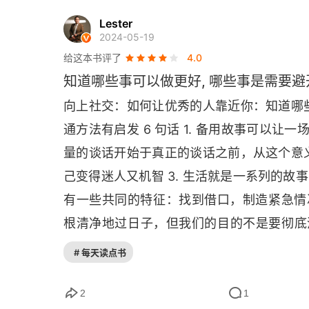
Lester
2024-05-19
给这本书评了
4.0
知道哪些事可以做更好, 哪些事是需要避
向上社交：如何让优秀的人靠近你：知道哪
通方法有启发 6 句话 1. 备用故事可以让
量的谈话开始于真正的谈话之前，从这个意
己变得迷人又机智 3. 生活就是一系列的故事
有一些共同的特征：找到借口，制造紧急情况
根清净地过日子，但我们的目的不是要彻底清
 “不” 的人生不是你自己的人生，而是为别
# 每天读点书
分，每隔几周把它们更新一次就可以日常生活
得怎么样？有什么亮点吗？你的家人 / 伴
2
1