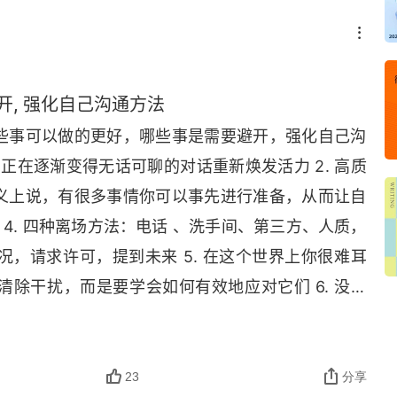
开, 强化自己沟通方法
些事可以做的更好，哪些事是需要避开，强化自己沟
一场正在逐渐变得无话可聊的对话重新焕发活力 2. 高质
义上说，有很多事情你可以事先进行准备，从而让自
 4. 四种离场方法：电话 、洗手间、第三方、人质，
，请求许可，提到未来 5. 在这个世界上你很难耳
除干扰，而是要学会如何有效地应对它们 6. 没有
人而活的人生重点整理 1. 谈话简历应包含以下四个部
上周末你做了什么？有什么亮点吗？你这周 / 天过
侣近来如何？有什么亮点吗？你的工作怎么样？有什么
23
分享