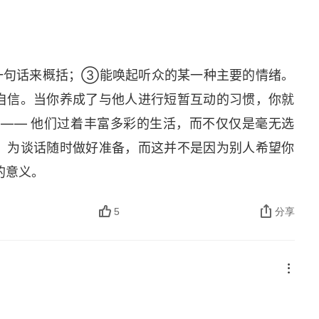
情绪恢复正常。如果气氛很好，那么机智的回答就会
你赢得他人的尊重。只需要一句话，而且越短、越有力，
达到许多效果。它能让人们开怀大笑，让他们放下戒
一句话来概括；③能唤起听众的某一种主要的情绪。
思维敏捷 31. 运用正确的语调。最佳的机智回嘴中
自信。当你养成了与他人进行短暂互动的习惯，你就
过激动地去反驳别人，因为那样会显示出你受到了他们
 —— 他们过着丰富多彩的生活，而不仅仅是毫无选
种方法同意，然后夸大：理念在于，无论对方骂了什么，
，为谈话随时做好准备，而这并不是因为别人希望你
以补充反驳，然后夸大大：让矛头轻松转向进行奇葩
的意义。
越好。这并不是在反驳对方；只是把话题变成奇谈怪
被动攻击的行为不要把他们想要的东西拱手相让。让他们
5
分享
不清理自己留下的烂摊子更容易，但你这样做，对自
样的行为，因为上次你就让他们得逞了永远不要点他
脑海中，发生的所有不好的事情，没有一件是他们的
扭曲的，所以如果你点他们的名，提醒他们自己应负