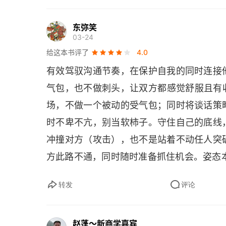
亮点吗？个人情况你有什么兴趣爱好？有什
点吗？你来自什么地方？有什么亮点吗？
东弥笑
03-24
学？参加过什么活动？有什么亮点吗？你的
给这本书评了
4.0
个人生经历是什么？你个人最重大的五个成
有效驾驭沟通节奏，在保护自我的同时连接
好的事，不论大小说出你在过去的五年中去
气包，也不做刺头，让双方都感觉舒服且有收
生活中不能没有的十个东西：别只看字面意
场，不做一个被动的受气包；同时将谈话策
以及本月最热门的五件事是什么？了解下基
时不卑不亢，别当软柿子。守住自己的底线
哪四件有趣的事？要能将它们概括为简短的
冲撞对方（攻击），也不是站着不动任人突
事是什么？要能将它们概括为简短的故事 2
方此路不通，同时随时准备抓住机会。姿态本
你自己想要新鲜的信息和观点呢？备用故事
备。把他人看作生动的人而非工具，习惯短
力 3. 一个备用故事有四个不同的组成部分
转发
评论
别人才会打开话匣子。真心对别人感兴趣，
是用一系列的问题来结束备用故事。原因在
别人的观察和具体问题，就是一把把尝试的
清晰，而不同的问题会引起不同人的共鸣 5
赵蓬～新商学嘉宾
难打开心门。而上次提到的那个项目，后