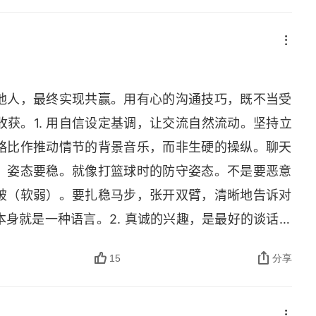
么亮点吗？工作之外，你最喜欢做什么呢？有什么亮
你在现居地住了多久？有什么亮点吗？你在哪里上的
工作是什么？有什么亮点吗？高光时刻你最独特的五
就是什么？说出你的十个特长，即你比一般人做得更
他人，最终实现共赢。用有心的沟通技巧，既不当受
过的十个地方说出你最近参加的五次社交活动说出你
获。1. 用自信设定基调，让交流自然流动。坚持立
思，这个问题想问的是你所在乎的东西近期情况本周
略比作推动情节的背景音乐，而非生硬的操纵。聊天
本情况，然后形成自己的观点和立场你在上周遇到了
，姿态要稳。就像打篮球时的防守姿态。不是要恶意
故事在过去的一周里，你看到或听到的最有趣的四件
破（软弱）。要扎稳马步，张开双臂，清晰地告诉对
. 制作谈话简历的目的是让你听起来很有趣，但如果
身就是一种语言。2. 真诚的兴趣，是最好的谈话准
可以让一场正在逐渐变得无话可聊的对话重新焕发活
暂的互动，这是所有深入交流的基石。先对人好奇，
：承上启下、故事本身、你的看法、询问他人 4. 最好
15
分享
多聊聊日常，关系自然就近了。就像用钥匙开门。对
于，当你问出一系列的问题时，你想要的答案会变得
钥匙。最近怎么样？可能是一把生锈的万能钥匙，很
. 高质量的谈话开始于真正的谈话之前，从这个意义
来顺利上线了吗？就是一把量身打造的钥匙，轻轻一