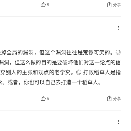
硬生生地拒人于千里之外。◎ 设定正确基调的另一点
8
分享
鼓励他人继续说下去的方式来表现出你的兴趣和好奇
们发现了相似之处时，他们会立刻敞开心扉，谈论这
们生活中的敌人要让你的敌人知道，你们周围都是你的盟
你可以通过制造或挖掘相似之处来达到这一目的。◎
直以来，我们的认知都是不应该打断别人。通常情况下，
，即使他们难以接近，或是似乎有意与你保持一定的距
示赞同而去打断别人，并强调出你们情绪上的共鸣 2
们无法拒绝去评论、解释或者辩护的问题，引导他们
好用的借口：电话洗手间第三方：你可以说你需要和别
毁掉全局的漏洞，但这个漏洞往往是荒谬可笑的。◎
答。◎ 征服听众通常指的是讲故事的时候能让他们像
如果你用对了方法，对方是不会介意的。关键是，让
的漏洞，但这么做的目的是要破坏他们对这一论点的信
，有很多方式可以制造出这种感觉。讲故事是个很广
人介绍给朋友或者路过的人 。这个方法的关键在于你
戳穿别人的主张和观点的老学究。◎ 打败稻草人是指
讲故事变成日常行为的一个简单方法，就是把你的生活
他们就会立即与对方开始交流 23. 四种离场方法：
众。或者，你也可以自己去打造一个稻草人。
出一两个字的答案，要养成一种习惯，把你的答案用
同的特征：找到借口，制造紧急情况，请求许可，提到
更多的参与感，让你展现你的个性，并让对话更为顺
借口表现出好像着急离开的样子，这样谈话对象就不
5
分享
前就准备好这些。◎ 1：1：1 法的作用就是尽可能
为不得不离开而表示道歉再说上几句在近期继续交流
事变成 10 句话，它也不一定能产生更强的作用。
. 在这个世界上你很难耳根清净地过日子，但我们的目
的讨论和反应。一个故事里可以只有：①一个情节；②
地应对它们 25. 处理好说话时被别人打断的情况，