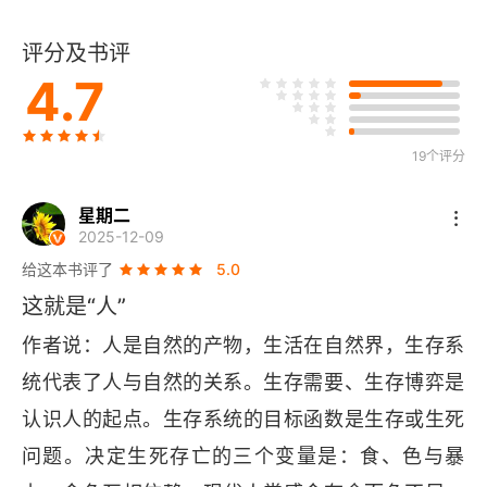
4 语言升级：从此人为尊
评分及书评
5 濒危时刻：火山期的危与机
4.7
6 远古天问：谁吃谁？谁爱谁？
7 远古重构：现代人的回望
19个评分
第二章 天有经，地有纬：人类空间
星期二
2025-12-09
1 迟到的嘉宾：宇宙、地球与人
给这本书评了
5.0
这就是“人”
2 普通一员：人在动物界的位置
作者说：人是自然的产物，生活在自然界，生存系
3 物种起源：命也？运也？灵也？
统代表了人与自然的关系。生存需要、生存博弈是
认识人的起点。生存系统的目标函数是生存或生死
4 猩猩故事：食婴、夺权、性
问题。决定生死存亡的三个变量是：食、色与暴
5 意识之光：人比宇宙更伟大？