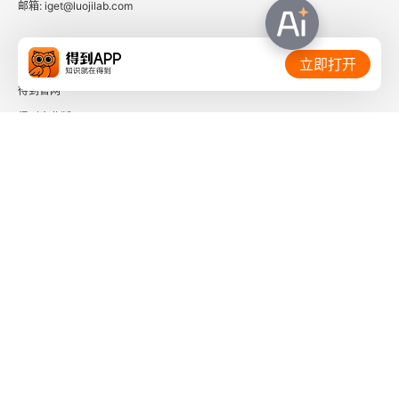
邮箱: iget@luojilab.com
相关链接：
立即打开
得到官网
得到企业版
时间的朋友
了解更多：
下载「得到App」
关注微信公众号
社会信用代码 91110108662186561M