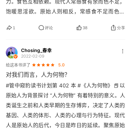
力。食色互相依赖。现代人常感食有余而色不足，
第三章 天下清，四海平：原始大征服
饱暖思淫欲。原始人则相反，常感食不足而色有
余，饥寒起盗心。在人类早期的生存博弈中，食既
1 征服的动力：原始人的财富观
1
评论
38
分享
限制色的数量，也决定色的去向。暴力是保证食色
2 征服五大洲：无远弗届
的手段。在残酷的自然竞争中，“有吃” 和 “被吃”、
Chosing_春幸
即 “谁吃谁” 的问题始终存在，可谓生死一线，个人
3 征服四大洋：无波不平
2022-02-09
和群体在线的哪一边，取决于其暴力能力或曰水
给这本书评了
5.0
4 永远的遗产：后世文明世界分布
平。不具备强大暴力、打不赢的，食既无靠，色亦
对我们而言，人为何物？
第四章 天不应，地不灵：原始大灭绝
无着，会被首先淘汰。因此，谈论原始生存博弈，
📕
#管中窥豹读书计划第 402 本 #《人为何物》
以
不可忽视暴力的核心地位。这是我引用的作者的观
1 孤单物种：人类从大观园到伊甸园
原始人为背景探讨 “人为何物” 有着特别的意义。人
点。总的来说，这是本很有意思的书，作者以通透
类诞生之前和人类早期的生存博弈，决定了人类的
2 人种灭绝：一山不容二虎
的视角拆解生命本质，跳出传统认知框架，追问人
基因、人类的体形、人类的心理与行为特征。现代
类存在的核心命题。书中没有晦涩说教，而是用通
3 物种灭绝：什么动物最惨？
人是原始人的后代，今日是昨日的延续。聚焦原始
俗笔触串联哲学思考与生活实例，从 “智人走出非