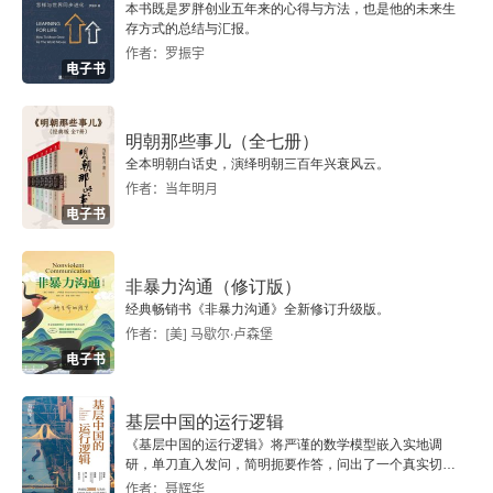
常重要，在这个生死博弈的世界上，人们非常需要
本书既是罗胖创业五年来的心得与方法，也是他的未来生
存方式的总结与汇报。
1 向往和平的暴力基因
知道谁值得信任，谁需要提防，谁会在什么时候用
作者：罗振宇
电子书
什么形式帮助或危害他人，谁在什么场所会是什么
2 热爱集体的自私基因
📕
感觉、什么反应、自己应该做什么。
生理条件。
明朝那些事儿（全七册）
3 无限贪婪的恐惧基因
认知革命的发生，必须以人本身生理条件的改变为
全本明朝白话史，演绎明朝三百年兴衰风云。
作者：当年明月
基础。以语言能力为例，动物只能简单地吱呀发声
4 热衷快思的慢想基因
电子书
和嚎叫，由此过渡到用复杂语言表达自己的情感和
第九章 总结：问世间，“人为何物”？
交流大量信息，一定要具备不同的大脑功能和发音
非暴力沟通（修订版）
系统，人类大脑的语言处理功能必须大大加强，发
1 全书要点回放
经典畅销书《非暴力沟通》全新修订升级版。
作者：[美] 马歇尔·卢森堡
音系统也必须大大改善。
2 “人为何物”：3×3结构图
电子书
3 结束语
基层中国的运行逻辑
《基层中国的运行逻辑》将严谨的数学模型嵌入实地调
致谢
研，单刀直入发问，简明扼要作答，问出了一个真实切近
的基层中国。
作者：聂辉华