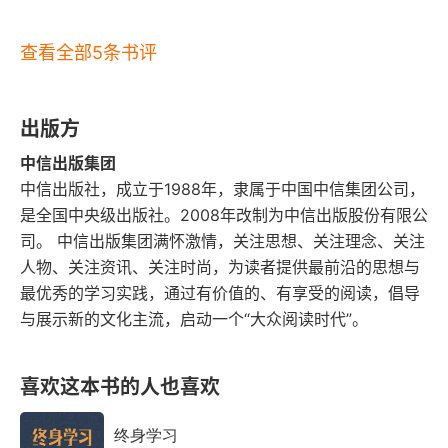
3 贸易往来：为了生意，放下武器
感能力这三个方面，具备了前所未有的强大功能。
想象力、逻辑能力和情感能力，都要通过语言能力
查看全部5条书评
4 大师之谬：从霍布斯、卢梭，到追随者
实现。金口玉言不是帝王的专利，而是每一个正常
第七章 思之乾，信之坤：意识的力量
人的神力。语言是人类思维和情感能力的载体，代
出版方
📕
表了人类在认知革命后获得的神力。
超越现实。
1 思之伟大：人类封神
中信出版集团
我们将超越现实的思维方法称为想象力或创造性思
中信出版社，成立于1988年，隶属于中国中信集团公司，
2 信之力量：人类造神
是全国中央级出版社。2008年改制为中信出版股份有限公
维。超越现实的思维能力有两种：一是对现实进行
司。 中信出版集团满怀激情，关注思想、关注理念、关注
3 生来平等：现代征服之难
符合逻辑的延伸，达到直观和经验无法企及的境
人物、关注资讯、关注时尚，为读者提供最前沿的思想与
界；二是不顾事实，凭空想象，创造出只在人的头
最优秀的学习实践，通过有价值的、有享受的阅读，倡导
4 养而有别：教育的奇效
脑中存在的事物，包括对事实进行任意重组。这两
与展示新的文化主流，启动一个“大众阅读时代”。
5 人才辈出：《论语》《圣经》之神功，兼谈学数学
📕
种能力都是只有人类才具备的。
人的情感能力包
喜欢这本书的人也喜欢
含两个方面，一是表达自己情感的能力，二是感受
6 本末倒置：从安慰到终极安慰
和理解他人情感的能力。这种能力对人类的生存非
终身学习
第八章 天堂上，地狱中：人类心理世界