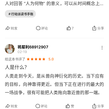
人对回答 “人为何物” 的意义，可以从时间概念上认
4 人欲即天理？物种繁衍的伦理问题
洲” 到 “成为神一样的存在”，层层介绍 “人之为人”
📕
识。
大脑是一个高耗能器官。人类大脑重量只占
# 行动派读书手账
 的原因。如果没有时间，建议看最后一章即可，强
第五章 天也怒，地也怨：暴力人间
整个体重的 2%～3%，但在身体处于静止状态时能
烈推荐。
1 原始暴力：关于冤魂死鬼的统计
耗占整个能量消耗的 25%，而猿类只占 8%。为了
转发
评论
7
分享
支持如此高耗能的器官，人类需要找到更多的食
2 原始战争：乌合之众的打法
物，也牺牲了很多肌肉，这增加了古猿和原始人觅
将犀利68912907
3 小国寡民：世界很大，谁敢去看？
02-19
📕
食的要求，也削弱了人类的暴力水平。
认知革命
给这本书评了
5.0
使智人在动物界脱颖而出，成为万物之灵开始主宰
4 暴民政治：民粹的原罪
人是什么？
世界。其后的农业革命使人类第一次获得了食物生
第六章 天行纲，地走常：有序人间
人类走到今天，是从兽向神衍化的历史。当下应有
产者的身份，使人类获得了充足稳定的食物供应，
的目标，向神靠得更近。但当下正在进行的最大的
进入大型社会的发展阶段，标志着原始社会的终结
1 部落内政：食、色与人口管理
一场战争，很有可能把人类拖向靠近兽的那一端。
📕
和文明社会的开启。
大脑生理结构的改变，使大
2 部落外交：谈判与共生共存
脑功能发生了质的改变，在想象力、逻辑能力和情
转发
评论
赞
分享