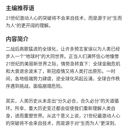
豆瓣评分
语音朗读
主编推荐语
322千字
2021-01-01
21世纪激动人心的突破将不会来自技术，而是源于对“生而
字数
发行日期
为人”的更开阔的理解。
内容简介
二战后高歌猛进的全球化，让许多预言家误以为人类已经
步入一个“地球村”的大同世界。正当人们满怀信心地憧憬
21世纪的美丽新世界之际，情势急转直下：全球金融危机
和大衰退余波未了，新冠疫情又将人类打出原形。一时
间，各地极端势力肆虐，逆全球化风起云涌，全球合作秩
序遇到挑战，面临崩塌危险。
其实，人类历史从未走出“分久必合，合久必分”的天道循
环。所幸，重大历史变迁都会促使我们重新理解人类自
身，进而重塑世界。从这个意义上说，21世纪最激动人心
的突破将不会来自技术，而是源于对“生而为人”更深刻、