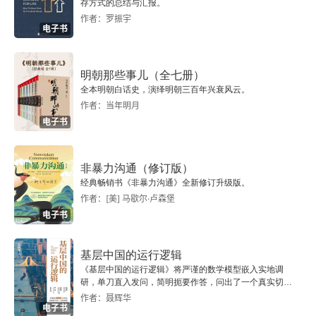
存方式的总结与汇报。
重复劳动的时代，创造力、共情力与故事力成为不
作者：罗振宇
二、跨学科思维模式
可替代的竞争力。未来拼的是让人喜欢的能力。做
电子书
事要多考虑人的感受（共情），解决问题要有创意
三、投资的思维模式
明朝那些事儿（全七册）
（设计），表达要能打动人（讲故事）。这些是机
全本明朝白话史，演绎明朝三百年兴衰风云。
到底什么是模型思维
器暂时还学不会的。人工智能就像一个顶级配方厨
作者：当年明月
电子书
师，能精确复制美味（处理重复、逻辑问题）。但
一、用不同的思维模型看世界
一个令人向往的餐厅主厨，除了好吃，还要懂得设
二、思考的四个层级
非暴力沟通（修订版）
计摆盘（设计感）、营造用餐氛围（体验）、讲述
经典畅销书《非暴力沟通》全新修订升级版。
交叉思考的重要性
食材背后的故事（讲故事）。后者创造的是一种无
作者：[美] 马歇尔·卢森堡
电子书
法被简单复制的综合感受，这才是核心价值。总
一、如何获取交叉思维
之，在这个由人工智能和快速变化定义的时代，一
基层中国的运行逻辑
二、多个思维交叉的能量
个人最核心的竞争力，不再是掌握某种固定的知识
《基层中国的运行逻辑》将严谨的数学模型嵌入实地调
研，单刀直入发问，简明扼要作答，问出了一个真实切近
或技能，而是拥有一个能够主动进化、不断升级的
的基层中国。
三、打破思维壁垒
作者：聂辉华
电子书