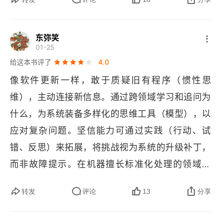
五、时常更改修正自己的清单
东弥笑
六、几条建议
01-25
给这本书评了
4.0
PART 2 自我迭代：别让惯性思维禁锢了你
像软件更新一样，敢于质疑旧有程序（惯性思
工作中的强者思维
维），主动连接新信息。通过跨领域学习和追问为
什么，为系统装备多样化的思维工具（模型），以
一、先理解再懂得
应对复杂问题。坚信能力可通过实践（行动、试
二、复利价值
错、反思）来拓展，将挑战视为系统的升级补丁，
三、金钱决定一个人的自由度
而非故障提示。在机器擅长标准化处理的领域之
外，着重发展系统独有的人性优势，即共情、设
四、去做自己热爱的事
转发
评论
13
分享
计、讲故事与创造意义的能力，从而输出不可替代
五、多花时间去提高自己
的价值。1. 打破思维壁垒，连接过去与未来，真正