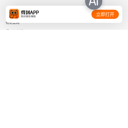
一、思维的3个层次
相关链接：
立即打开
得到官网
二、如何实现高水平思考
得到企业版
关于时间的思考
时间的朋友
一、你一天最高效的时候
了解更多：
二、两种人
三、解决方案
四、一年里的时间密码
下载「得到App」
关注微信公众号
五、关于终点
社会信用代码 91110108662186561M
六、对结婚的建议
出版物经营许可证 新出发京零字第海200073号