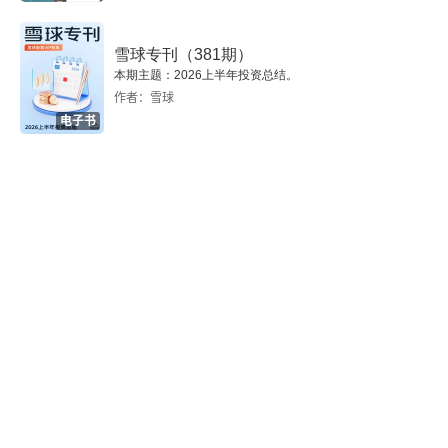
思维操作系统。未来属于那些将自己的思维从一成
四、用读书打开自己的思维
不变的执行指令，升级为持续进化、富有创造力和
雪球专刊（381期）
温度的生命系统的人。
五、逆转假设
本期主题：2026上半年投资总结。
作者：雪球
六、永远不要停下前进的脚步
电子书
创新思维和背后的逻辑
一、创新不是从未做过的事
二、重复抑制
三、人的两种行为
四、灵感的背后是大量的努力
五、创新思维的公式