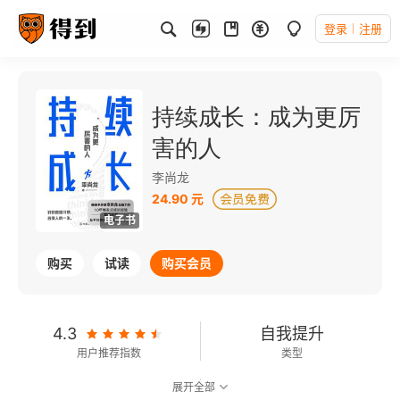
登录
注册
持续成长：成为更厉
害的人
李尚龙
24.90 元
电子书
购买
试读
购买会员
4.3
自我提升
用户推荐指数
类型
展开全部
5.8
可以朗读