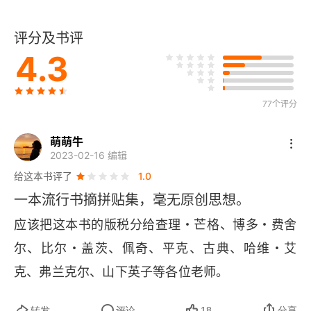
四、反思那些正确的话
评分及书评
真正优秀的人，都懂得反思
4.3
一、不要被过强的自尊心干扰
二、设立机制
77个评分
三、用以失败为基础的方式提前做预演
萌萌牛
2023-02-16 编辑
如何具备解决复杂问题的思维
给这本书评了
1.0
一本流行书摘拼贴集，毫无原创思想。
一、为什么要用清单
应该把这本书的版税分给查理・芒格、博多・费舍
二、怎么用清单
尔、比尔・盖茨、佩奇、平克、古典、哈维・艾
三、越简单越好
克、弗兰克尔、山下英子等各位老师。
四、增加熟悉团队
转发
评论
18
分享