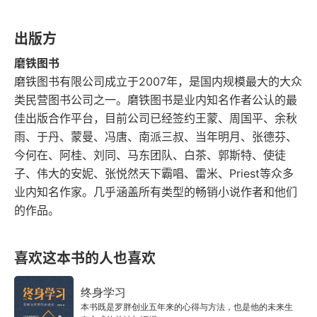
一、逆商是可以改变的
有一把锤子（单一思维模型），看什么都像钉子，
只会砸。但如果还有螺丝刀、尺子、胶水（多学科
出版方
二、如何评估自己的逆商
模型），就能分析、测量、粘合，用更合适的方法
磨铁图书
三、如何提高逆商
磨铁图书有限公司成立于2007年，是国内规模最大的大众
解决复杂问题。3. 拥抱成长型思维，在行动中迭代
类民营图书公司之一。磨铁图书是业内知名作者公认的最
自我，成功源于持续学习、直面失败并快速实践，
这世界真的越来越好了吗
佳出版合作平台，目前公司已经签约王蒙、周国平、余秋
让能力圈在挑战中不断扩展。能力不是天生的，是
雨、于丹、蒙曼、冯唐、南派三叔、当年明月、张德芬、
一、正面思考和负面思考
练出来的。别怕犯错，多做多试才能进步。专注在
今何在、阿桂、刘同、马东团队、白茶、郭斯特、使徒
子、伟大的安妮、张悦然天下霸唱、雷米、Priest等众多
二、这个世界在变得越来越好
自己擅长和喜欢的事上，把它做到极致。就像健身
业内知名作家。几乎涵盖所有类型的畅销小说作者和他们
增肌，肌肉不会因为知道卧推动作就长出来，必须
三、乐观的豁裂
的作品。
去实际地举起重量（行动），在轻微撕裂（犯错、
PART 3 提高认知：拥有不断向上生长的思维模式
挑战）后补充营养和休息，它才会变得更强大。能
喜欢这本书的人也喜欢
力和肌肉一样，都是用进废退的实践型资产。4. 以
查理·芒格的思维方式
终身学习
人为本的设计思维，为理性赋予温度，在技术替代
本书既是罗胖创业五年来的心得与方法，也是他的未来生
一、查理·芒格的思维模式