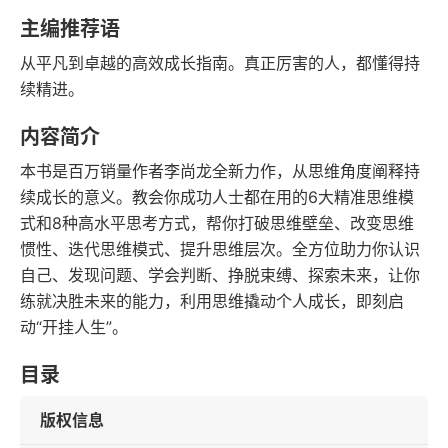
豆瓣评分
语音朗读
主编推荐语
113千字
2022-09-01
从平凡到卓越的高效成长指南。真正厉害的人，都懂得持
字数
发行日期
续精进。
内容简介
本书是百万销量作者李尚龙全新力作，从思维角度阐释持
续成长的意义。教会你成功人士都在用的6大精准思维模
式和8种高水平思考方式，帮你打破思维壁垒、改变思维
惯性、迭代思维模式、提升思维层次。全方位助力你认识
自己、发现问题、学会判断、挣脱束缚、探索未来，让你
练就决胜未来的能力，利用思维撬动个人成长，即刻启
动“开挂人生”。
目录
版权信息