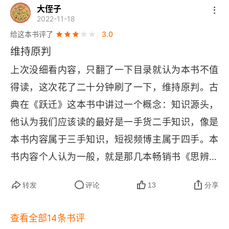
大侄子
的进步始于对惯性思维的审视与突破，在继承与革
六、改变思维惯性
2022-11-18
新中构建动态认知体系。别总按老套路想问题。既
给这本书评了
3.0
为什么有人会觉得脑袋不够用
要吸收过去的经验，也要敢用新想法，脑子要活，
维持原判
一、什么是稀缺
得会自己更新。就像手机系统升级。新系统带来了
上次没细看内容，只翻了一下目录就认为本书不值
更酷的功能和更好的安全性（未来探索），但它必
二、长期稀缺带来的四种结果
得读，这次花了二十分钟刷了一下，维持原判。古
须兼容原来所有的 
APP 
和数据（守护过去）。一
典在《跃迁》这本书中讲过一个概念：知识源头，
三、应该怎么面对稀缺
个成功的升级，是让用户用得更爽，而不是从头再
他认为我们应该读的最好是一手货二手知识，像是
来。2. 求知欲驱动成长，多元思维模型拓宽边界，
富人思维到底是什么
本书内容属于三手知识，短视频博主属于四手。本
保持对世界为什么的追问，通过跨学科、跨领域的
书内容个人认为一般，就是那几本畅销书《思辨与
一、改变思维的重要性
思维模型应对复杂现实。像孩子一样多问为什么，
立场》《穷查理宝典》《稀缺》《终身成长》等书
二、12条富人思维
多学几样看问题的角度。光知道是什么没用，好奇
转发
评论
13
分享
的观点合集。
才能走远。别死守一个专业，多了解不同领域的知
人在逆境时要如何思考
查看全部14条书评
识，工具箱才够用。大脑就像一个工具箱。如果只