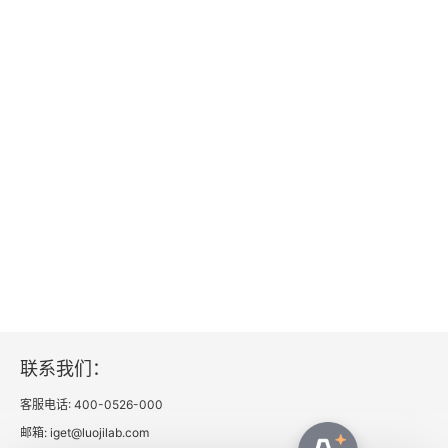
六、对一切保持怀疑
七、付出行动
什么是成长型思维
一、两种思维模式
二、两种思维的人有什么区别
三、不要夸人聪明
四、企业的思维
五、如何培养成长型思维
联系我们：
PART 4 成长利器：提升思维层次比努力更重要
客服电话: 400-0526-000
邮箱: iget@luojilab.com
低水平思考和高水平思考