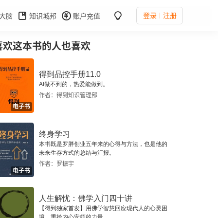
登录
注册
大脑
知识城邦
账户充值
喜欢这本书的人也喜欢
得到品控手册11.0
AI做不到的，热爱能做到。
作者：得到知识管理部
电子书
终身学习
本书既是罗胖创业五年来的心得与方法，也是他的
未来生存方式的总结与汇报。
作者：罗振宇
电子书
人生解忧：佛学入门四十讲
【得到独家首发】用佛学智慧回应现代人的心灵困
境，重拾内心安顿的力量。