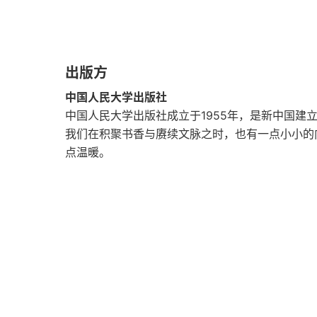
中国政府预算改革40年回顾与前瞻——从“国家预
国有企业改革逻辑与实践的演变及反思
出版方
40年来中国经济体制的三次革命
中国人民大学出版社
农村改革40年：影响中国经济 社会发展的五大
中国人民大学出版社成立于1955年，是新中国建
我们在积聚书香与赓续文脉之时，也有一点小小的
中国收入分配差距：现状、原因和对策研究
点温暖。
改革开放40年：中国金融的变革与发展
我国改革的周期性变化规律及新时代价值
中国财税改革40年：基本轨迹、基本经验和基
集体合作的结晶——记《社会经济统计学原理教
中国生态环境管理40年：成就与经验