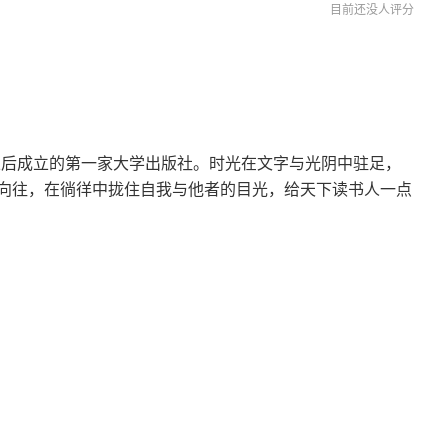
算”到“预算国家”的探索
目前还没人评分
事件
立后成立的第一家大学出版社。时光在文字与光阴中驻足，
向往，在徜徉中拢住自我与他者的目光，给天下读书人一点
本规律
科书》的编写