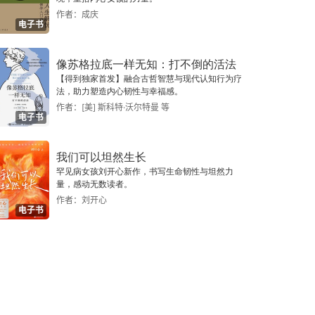
作者：成庆
电子书
像苏格拉底一样无知：打不倒的活法
【得到独家首发】融合古哲智慧与现代认知行为疗
法，助力塑造内心韧性与幸福感。
作者：[美] 斯科特·沃尔特曼 等
电子书
我们可以坦然生长
罕见病女孩刘开心新作，书写生命韧性与坦然力
量，感动无数读者。
作者：刘开心
电子书