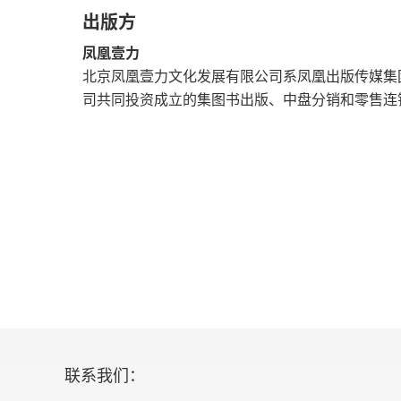
出版方
节用中
凤凰壹力
北京凤凰壹力文化发展有限公司系凤凰出版传媒集
节用下（阙）
司共同投资成立的集图书出版、中盘分销和零售连锁
节葬上（阙）
节葬中（阙）
节葬下
天志上
天志中
天志下
联系我们：