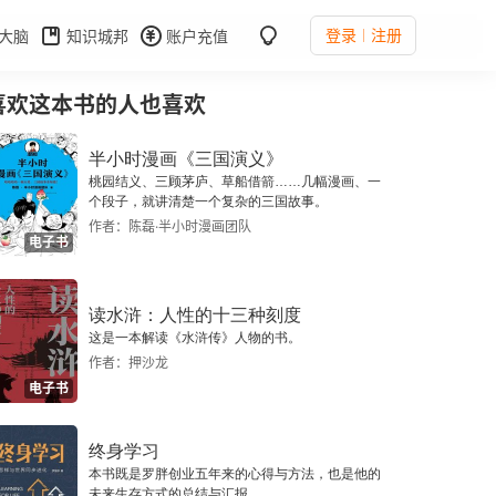
登录
注册
大脑
知识城邦
账户充值
喜欢这本书的人也喜欢
半小时漫画《三国演义》
桃园结义、三顾茅庐、草船借箭……几幅漫画、一
个段子，就讲清楚一个复杂的三国故事。
作者：陈磊·半小时漫画团队
电子书
读水浒：人性的十三种刻度
这是一本解读《水浒传》人物的书。
作者：押沙龙
电子书
终身学习
本书既是罗胖创业五年来的心得与方法，也是他的
未来生存方式的总结与汇报。