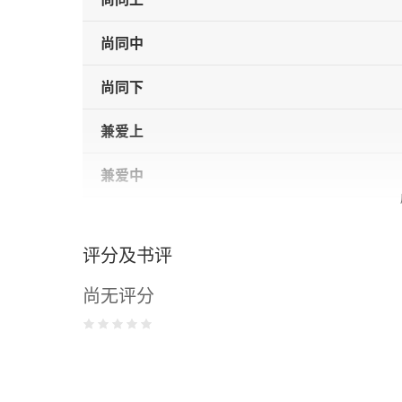
尚同中
尚同下
兼爱上
兼爱中
兼爱下
评分及书评
非攻上
尚无评分
非攻中
非攻下
节用上