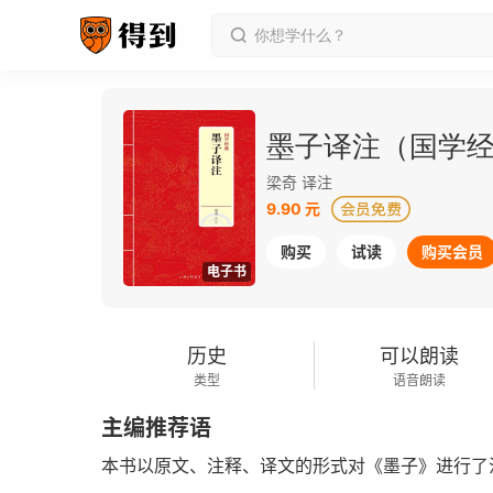
墨子译注（国学
梁奇 译注
9.90 元
购买
试读
购买会员
电子书
历史
可以朗读
类型
语音朗读
主编推荐语
本书以原文、注释、译文的形式对《墨子》进行了