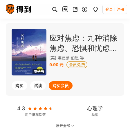
登录
注册
应对焦虑：九种消除
焦虑、恐惧和忧虑的
简单方法（原书第2
[美] 埃德蒙·伯恩 等
9.90 元
版）
电子书
购买
试读
购买会员
4.3
心理学
用户推荐指数
类型
展开全部
7.2
可以朗读