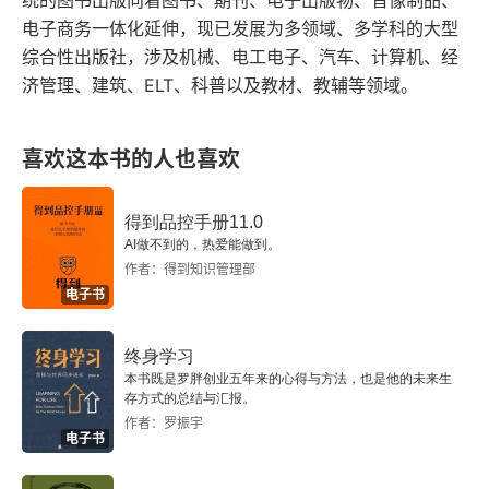
统的图书出版向着图书、期刊、电子出版物、音像制品、
活，这是很多人想做却做不到的，但这本书里给出
简化生活的方法
电子商务一体化延伸，现已发展为多领域、多学科的大型
了很多具体的方法。你可以用这些方法，更多地关
综合性出版社，涉及机械、电工电子、汽车、计算机、经
其他简化生活的方法
济管理、建筑、ELT、科普以及教材、教辅等领域。
照自己内心的真实需求，而不是被社会环境、被他
人的眼光所裹挟，从而拥有一个更加平和的心态，
第8章 停止忧虑
喜欢这本书的人也喜欢
这对缓解焦虑至关重要。现代人的很多焦虑，都是
迷失在忧虑的漩涡中
生活节奏过快造成的。这个社会在告诉我们要更
得到品控手册11.0
转移注意力，不想忧心事
快、更强、更出色，我们在拼命让自己适应这种快
AI做不到的，热爱能做到。
作者：得到知识管理部
节奏，但其实我们只是在用外部的标准衡量自己，
解离
电子书
而没有找到自己内心的标尺。作者提醒我们，要制
焦虑暴露法
定适合自己的日程和节奏，要给自己预留更多的空
终身学习
本书既是罗胖创业五年来的心得与方法，也是他的未来生
闲时间，让身心得到及时的恢复和放松。书中建
延迟忧虑
存方式的总结与汇报。
议，可以把空闲时间分为休息时间、消遣时间和关
作者：罗振宇
电子书
制订行动计划解决烦忧
系时间 —— 休息时间暂停一切活动，可以在浴缸