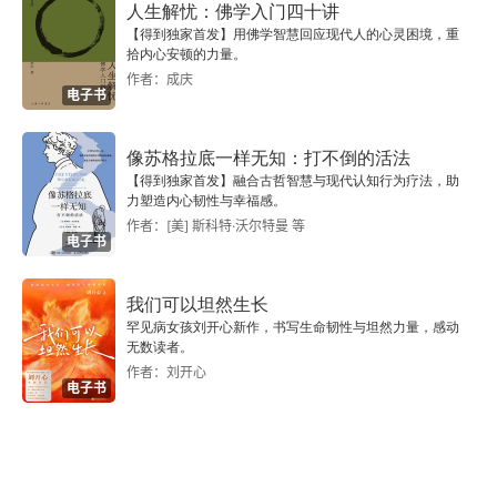
第9章 即刻应对
里泡个澡，或者听听舒缓的音乐；在消遣时间，可
人生解忧：佛学入门四十讲
【得到独家首发】用佛学智慧回应现代人的心灵困境，重
以做一些让自己感到愉悦的事，比如看一部好电
拾内心安顿的力量。
经受焦虑
作者：成庆
影、看看小说、逛逛书店、摆弄花草、外出旅行之
电子书
知道什么时候进行防卫
类；而关系时间，是与家人和朋友相处的时间，这
时候要暂时忘记自己的个人追求，好好地享受人际
像苏格拉底一样无知：打不倒的活法
采取积极有益的行动——做什么
【得到独家首发】融合古哲智慧与现代认知行为疗法，助
关系带来的快乐。我们只有找到自己的生活节奏，
力塑造内心韧性与幸福感。
应对策略
作者：[美] 斯科特·沃尔特曼 等
才能远离焦虑，获得真正的平静和幸福。
电子书
肯定话语
我们可以坦然生长
参考书目
罕见病女孩刘开心新作，书写生命韧性与坦然力量，感动
无数读者。
作者：刘开心
电子书