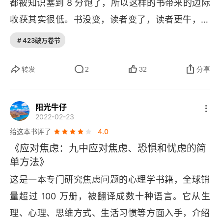
第5章 经常运动
都被知识塞到 8 分饱了，所以这样的书带来的边际
收获其实很低。书没变，读者变了，读者更牛，知
跑步、游泳助你远离恐惧
道更多了。一个白面馒头三块五花肉一碗老鸡煲的
# 423破万卷节
运动不只让肌肉变得更强健
汤，30 年前是珍品，生孩子才能吃；放到现在，
很多人要躲着。说地球绕着太阳转，现在是常识；
转发
2
32
分享
实施运动计划前的准备工作
800 年前是石破天惊的发现。是差评这本书么？根
优化运动缓解焦虑的效果
本不是哈。我想提醒自己的是：1，如果不超过社
阳光牛仔
2022-02-23
符合个人需要的运动
会平均速度地学习，那么我之石破天惊就是别人的
给这本书评了
4.0
常识。2，如果只收集知识点，永远跟不上无数作
从运动中获得乐趣
《应对焦虑：九中应对焦虑、恐惧和忧虑的简
者的供应速度。那我就拼落地践行能力。3，为什
单方法》
停止找借口
么不自己写本书？
这是一本专门研究焦虑问题的心理学书籍，全球销
第6章 呵护自己
量超过 100 万册，被翻译成数十种语言。它从生
理、心理、思维方式、生活习惯等方面入手，介绍
自我呵护是必须，不是奢求