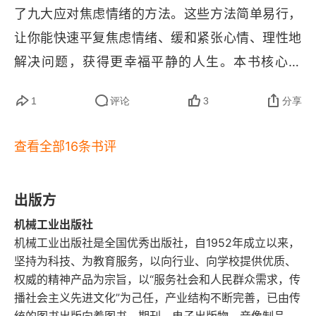
了九大应对焦虑情绪的方法。这些方法简单易行，
安排空闲时间
让你能快速平复焦虑情绪、缓和紧张心情、理性地
不当工作狂
解决问题，获得更幸福平静的人生。本书核心内
容：第一部分，我们先了解焦虑的本质，看看焦虑
愿意少做
1
评论
3
分享
有哪些类型？产生焦虑的原因是什么？以及为什么
晚上睡好觉
焦虑在现代社会如此普遍？第二部分，我们针对不
查看全部16条书评
同的焦虑状况，给出相应的对策。本书介绍了焦虑
放稳步调，白天小憩
的类型和引发焦虑的原因，及四种应对焦虑的方
让自我呵护成为日常
出版方
法，分别是放松身体、放松精神、思考问题从现实
机械工业出版社
第7章 简化生活
出发和正视恐惧。除此之外，这本书还讲到其他五
机械工业出版社是全国优秀出版社，自1952年成立以来，
种方法，分别是经常运动、呵护自己、简化生活、
坚持为科技、为教育服务，以向行业、向学校提供优质、
保持简单
停止忧虑、即刻应对。可以说的是，这些方法都具
权威的精神产品为宗旨，以“服务社会和人民群众需求，传
什么是简单生活
播社会主义先进文化”为己任，产业结构不断完善，已由传
有很强的实操性。比如，说到呵护自己和简化生