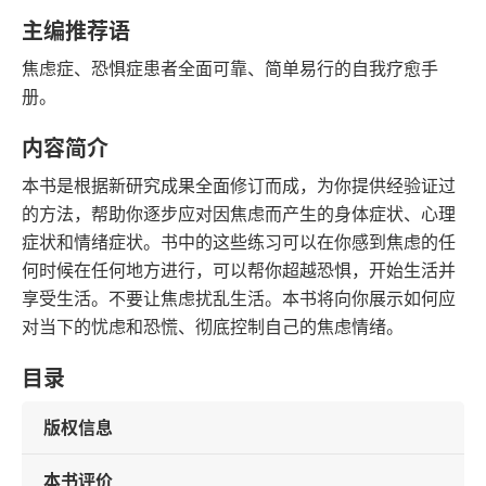
豆瓣评分
语音朗读
主编推荐语
73千字
2017-09-01
焦虑症、恐惧症患者全面可靠、简单易行的自我疗愈手
字数
发行日期
册。
内容简介
本书是根据新研究成果全面修订而成，为你提供经验证过
的方法，帮助你逐步应对因焦虑而产生的身体症状、心理
症状和情绪症状。书中的这些练习可以在你感到焦虑的任
何时候在任何地方进行，可以帮你超越恐惧，开始生活并
享受生活。不要让焦虑扰乱生活。本书将向你展示如何应
对当下的忧虑和恐慌、彻底控制自己的焦虑情绪。
目录
版权信息
本书评价