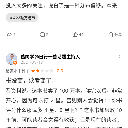
灾难化思维
投入太多的关注，说白了是一种分布偏移。本来结
果是正态分布的，却硬生生想象成偏态分布，很多
# 423破万卷节
其他扭曲思维方式
焦虑，是真实存在的，感觉不会骗人。面对焦虑，
应对七种扭曲思维的七种方法
孔子的应对方法，叫做 “尽人事听天命”，孟子的应
2
2
44
分享
对方法，叫做 “虽万千人吾往矣”，老子的应对方
第4章 正视恐惧
法，叫做 “天地不仁以万物为刍狗”。你看，有意思
葛同学@日行一善话题主持人
让我们正视问题
2021-05-18
吧？孔子的意思是让老天决定结果，孟子的意思是
给这本书评了
2.0
舍生取义，干就是了，老子的意思是大家都别折腾
与恐惧相关的焦虑
书没变，读者变了。
了。东方的形而上展现某种价值观，西方的形而下
暴露疗法
看资料说，这本书卖了 100 万本。读完以后，非常
提供一些方法论。对于每一个人，在这场修行里面
开心，因为可以打 2 星。否则别人会觉得：“你书
保持正确的心态
最好形成自己的体系，用系统的工具来应对人生的
评为什么那么多 4 星、5 星啊？” 这本书如果放 10 
无常。
想象暴露疗法
年前，可能读者会觉得有收获；但是现在的读者，