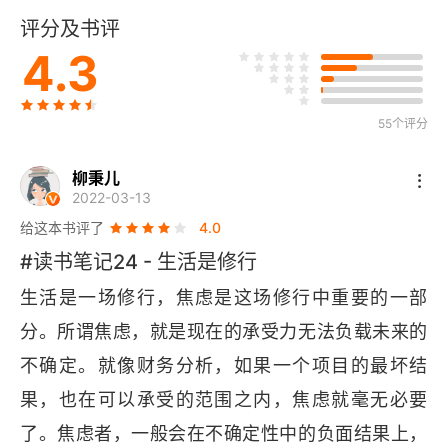
评分及书评
尝试瑜伽练习
4.3
第2章 放松精神
55个评分
思考的速度
想象
柳秉儿
2022-03-13
引导式内观
给这本书评了
4.0
#读书笔记24 - 生活是修行
练习冥想
生活是一场修行，焦虑是这场修行中重要的一部
听舒缓的音乐
分。所谓焦虑，就是现在的承受力无法负载未来的
不确定。就像财务分析，如果一个项目的最坏结
第3章 思考问题从现实出发
果，也在可以承受的范围之内，焦虑就毫无必要
我思即我得
了。焦虑者，一般会在不确定性中的负面结果上，