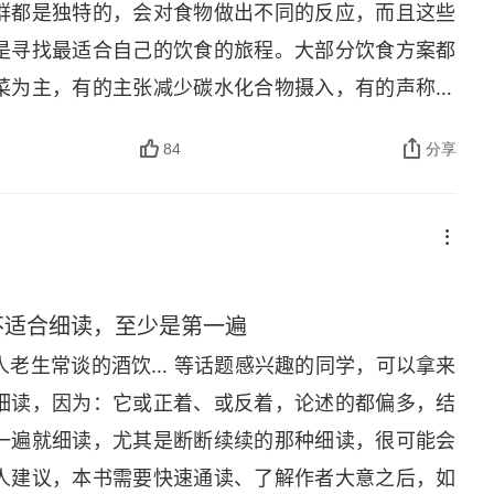
群都是独特的，会对食物做出不同的反应，而且这些
是寻找最适合自己的饮食的旅程。大部分饮食方案都
菜为主，有的主张减少碳水化合物摄入，有的声称应
和饮食方案在有一点上都达成了一致，那就是要少吃
84
分享
菌群越丰富，健康状况就越好，这对任何年纪的人都
不适合细读，至少是第一遍
人老生常谈的酒饮… 等话题感兴趣的同学，可以拿来
细读，因为：它或正着、或反着，论述的都偏多，结
一遍就细读，尤其是断断续续的那种细读，很可能会
人建议，本书需要快速通读、了解作者大意之后，如