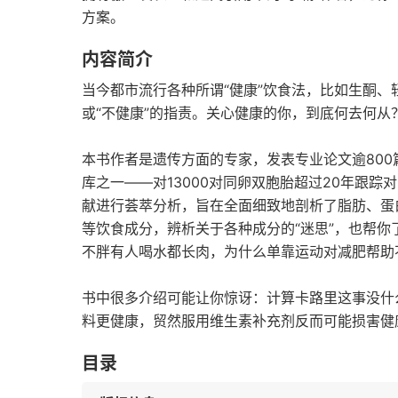
方案。
内容简介
当今都市流行各种所谓“健康”饮食法，比如生酮、
或“不健康”的指责。关心健康的你，到底何去何从
本书作者是遗传方面的专家，发表专业论文逾800
库之一——对13000对同卵双胞胎超过20年跟
献进行荟萃分析，旨在全面细致地剖析了脂肪、蛋
等饮食成分，辨析关于各种成分的“迷思”，也帮
不胖有人喝水都长肉，为什么单靠运动对减肥帮助
书中很多介绍可能让你惊讶：计算卡路里这事没什
料更健康，贸然服用维生素补充剂反而可能损害健
目录