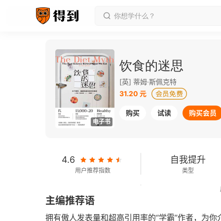
饮食的迷思
[英] 蒂姆·斯佩克特
31.20 元
购买
试读
购买会员
电子书
4.6
自我提升
用户推荐指数
类型
193千字
2019-03-01
主编推荐语
字数
发行日期
拥有傲人发表量和超高引用率的“学霸”作者，为