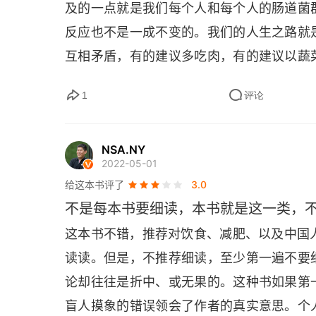
及的一点就是我们每个人和每个人的肠道菌
第十八章 当心：可能含有坚果
反应也不是一成不变的。我们的人生之路就
互相矛盾，有的建议多吃肉，有的建议以蔬
第十九章 保质期
该低脂饮食。不过所有饮食专家、各种书籍
1
评论
结语 盘点
精加工食品和快餐食品。饮食越多样，肠道
适用。
致谢
NSA.NY
2022-05-01
术语表
给这本书评了
3.0
不是每本书要细读，本书就是这一类，
这本书不错，推荐对饮食、减肥、以及中国
读读。但是，不推荐细读，至少第一遍不要
论却往往是折中、或无果的。这种书如果第
盲人摸象的错误领会了作者的真实意思。个