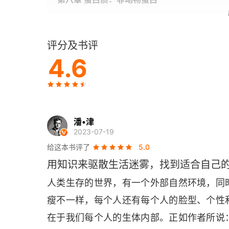
第九章 蛋白质：乳制品
评分及书评
第十章 碳水化合物：糖类
4.6
第十一章 碳水化合物：非糖类
第十二章 纤维素
潘•津
第十三章 人工甜味剂和防腐剂
2023-07-19
给这本书评了
5.0
第十四章 可可和咖啡因
用知识来驱散生活迷雾，找到适合自己
第十五章 酒精饮料
人类生存的世界，有一个外部自然环境，同
瘦不一样，每个人还有每个人的脸型、个性
第十六章 维生素
在于我们每个人的生体内部。正如作者所说
第十七章 当心：可能含有抗生素