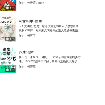
作者：分析师Boden
电子书
AI文明史·前史
《AI文明史·前史》这部预测之书展示了思想者的
锐利和尊严：对未来文明格局的重大危机做出预
警，提示人类做出智慧的选择。
作者：张笑宇
电子书
跑步治愈
脱不花、张泉灵、何帆、王立铭亲测有效的跑步方
法。100张彩图动作详解，帮助你正确认识跑步，
全面科学地管理自己的精力和身体。
作者：张展晖
电子书