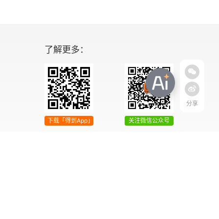
了解更多：
分享
下载「得到App」
关注微信公众号
04号
增值电信业务经营许可证 京ICP证090644号
2042303号