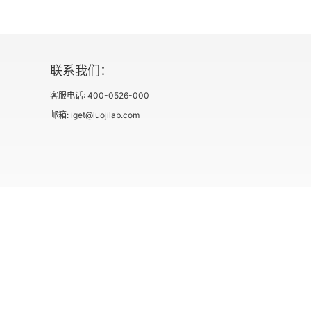
第四节 国家治理的价值选择和衡量标尺
第五节 中国国家制度的价值比较优势
联系我们：
第五章 “五位一体”总体布局中的价值定位
客服电话: 400-0526-000
邮箱: iget@luojilab.com
第一节 新发展理念的价值维度
第二节 经济建设的价值维度
第三节 政治建设的价值维度
第四节 文化建设的价值维度
社会信用代码 91110108662186561M
出版物经营许可
第五节 社会建设的价值维度
用户协议
第六节 生态文明建设的价值维度