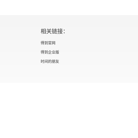
相关链接：
得到官网
得到企业版
时间的朋友
证 新出发京零字第海200073号
广播电视节目制作经营许可证 （京）字第012
信息网络传播视听节目许可证 0110567
隐私政策
知识产权声明
京ICP备05039090号-10
京公网安备 1101050
北京优视米网络科技有限公司
Copyright © 2022 All rights reserved