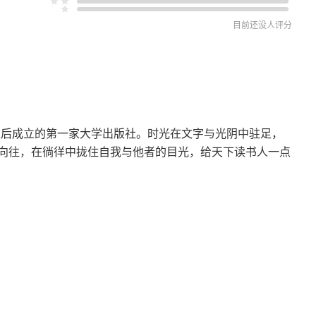
标
目前还没人评分
决路径
立后成立的第一家大学出版社。时光在文字与光阴中驻足，
向往，在徜徉中拢住自我与他者的目光，给天下读书人一点
基础