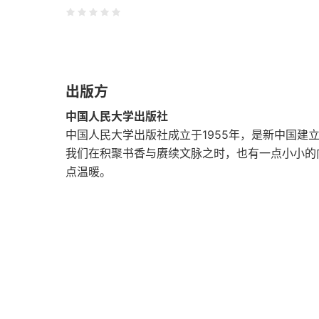
第一节 中国特色社会主义现代化的根本价值目
第二节 实现人民美好生活的现实途径
出版方
第三章 现代化新征程面临的挑战和价值问题
中国人民大学出版社
第一节 正确把握“两个大局”中的价值问题和解
中国人民大学出版社成立于1955年，是新中国建
我们在积聚书香与赓续文脉之时，也有一点小小的
第二节 正确认识现代化进程中的复杂矛盾
点温暖。
第四章 国家治理体系和治理能力现代化的价值
第一节 国家治理体系构建的价值前提
第二节 国家治理体系构建的价值原则
第三节 国家治理应时代之需做出的价值调整