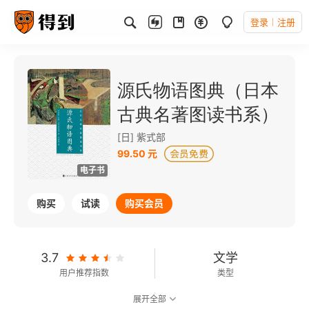
登录
注册
源氏物语图典（日本
古典名著图读书系）
[日] 紫式部
99.50 元
电子书
购买
试读
购买会员
3.7
文学
用户推荐指数
类型
展开全部
6.8
可以朗读