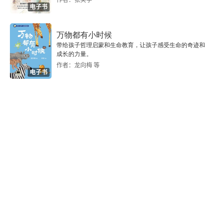
电子书
桥姬
万物都有小时候
槠根
带给孩子哲理启蒙和生命教育，让孩子感受生命的奇迹和
成长的力量。
总角
作者：龙向梅 等
电子书
早蕨
寄生
亭子
浮舟
蜉蝣
习字