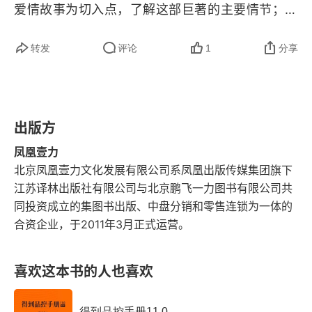
爱情故事为切入点，了解这部巨著的主要情节；第
把源氏辈写成一个有始有终的庇护者，比如空蝉丧
台风
三，《源氏物语》的精神主旨是什么？为什么它被
夫后，源氏仍未能忘情；浮舟孤守宇治后，薰君还
转发
评论
1
分享
称为日本的《红楼梦》？第一，《源氏物语》是世
前去安慰，如此这般，给予同情和肯定，无不是将
驾临
界上最早出现的散文体长篇小说，诞生于一千多年
源氏辈人物加以理想化。白居易和紫式部都深爱其
泽兰
前，但直到现在依然很受欢迎，人们把它当成政治
主人公的 “风雅” 甚或 “风流”，其感伤的成分是浓
出版方
小说、民俗小说、宗教小说、爱情小说来读。第
重的。比如，在《源氏物语》中无论写到桐壶天皇
真木柱
二，《源氏物语》的作者是日本女作家紫式部，她
凤凰壹力
丧失更衣，还是源氏丧失最宠爱的紫姬，他们感伤
梅枝
北京凤凰壹力文化发展有限公司系凤凰出版传媒集团旗下
在汉诗、和歌和音律方面都很有造诣，在宫中担任
得不堪孤眠的痛苦时，紫式部都直接将《长恨歌》
江苏译林出版社有限公司与北京鹏飞一力图书有限公司共
女官，《源氏物语》是她写给天皇和妃子用来消遣
藤花末叶
描写唐明皇丧失杨贵妃时的感伤情感，移入自己塑
同投资成立的集图书出版、中盘分销和零售连锁为一体的
的读物。第三，《源氏物语》的主人公源氏公子情
合资企业，于2011年3月正式运营。
造的人物的心灵世界。
嫩菜
史很丰富，有学者认为，这是要表现 “物哀”，“物
哀” 是日本特有的一种审美文化，指的是 “感物生
喜欢这本书的人也喜欢
续嫩菜
情”“遇到应该感动的事情而感动，并能理解感动之
柏木
得到品控手册11.0