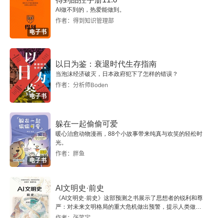
心”。第四，《源氏物语》经常被称作日本的《红楼
AI做不到的，热爱能做到。
横笛
梦》，两者在人物设计、修辞手法、内容形式等方
作者：得到知识管理部
电子书
面都有相似之处，也都注重真实，不过，有学者认
铃虫
为，《红楼梦》强调的是文学与现实的联系，会对
以日为鉴：衰退时代生存指南
夕雾
现实进行道德判断，而《源氏物语》谈论的是人性
当泡沫经济破灭，日本政府犯下了怎样的错误？
的真实，展现人的主体感情。一千多年来，日本后
作者：分析师Boden
法事
电子书
人为《源氏物语》写下了许多注释本和译本。现代
梦幻
日语译本中比较出名的包括谷崎润一郎译本、与谢
躲在一起偷偷可爱
暖心治愈动物漫画，88个小故事带来纯真与欢笑的轻松时
野晶子译本和佐成谦太郎对译本，等等。在中译本
云隐
光。
方面，著名翻译家钱稻孙翻译过《源氏物语》的前
作者：胖鱼
电子书
丹穗皇子
 5 卷。丰子恺先生翻译过全本，他的译本优美典
雅，颇具古风，出版后就成为中译本的经典之作，
红梅
AI文明史·前史
《AI文明史·前史》这部预测之书展示了思想者的锐利和尊
推荐你找来看看。
严：对未来文明格局的重大危机做出预警，提示人类做出
竹河
智慧的选择。
作者：张笑宇