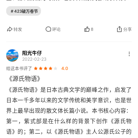
松风
的没落，又流露出哀挽的心情；既深切同情妇女的
# 423破万卷节
薄云
命运，又把源氏写成是个有始有终的庇护者，在一
定程度上对源氏表示了同情和肯定。紫式部一方面
转发
评论
8
分享
槿姬
同情受侮辱、受损害的女性，尤其是塑造了空蝉和
少女
浮舟这两个具有反抗性格的妇女形象。空蝉作为一
阳光牛仔
2022-02-23
个有夫之妇，在源氏的执拗的追求下，一度有过动
玉鬘
给这本书评了
4.0
摇，但最终毅然拒绝源氏的非礼行为，失去惟一依
初鸣
《源氏物语》
靠的丈夫之后，仍然没有屈从于源氏而削发为尼。
《源氏物语》是日本古典文学的巅峰之作，启发了
蝴蝶
浮舟被许配给人家，后因身世卑贱而遭退婚，被薰
日本一千多年以来的文学传统和美学意识，也是世
君的爱情作弄后，也同样因身份的关系而被藏匿在
萤火虫
界上最早出现的散文体长篇小说。本书核心内容：
荒凉的宇治山庄，终因走投无路，跳进了宇治川，
第一，紫式部是在什么样的背景下创作《源氏物
常夏
获救后也出家了。这种行为，可以说是一种抗争，
语》的；第二，以《源氏物语》主人公源氏公子的
尽管这是一种消极的抗争。但另一方面，紫式部又
篝火