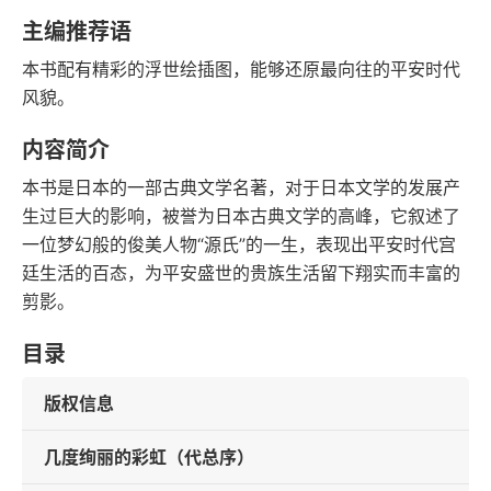
豆瓣评分
语音朗读
主编推荐语
82千字
2018-10-01
本书配有精彩的浮世绘插图，能够还原最向往的平安时代
字数
发行日期
风貌。
内容简介
本书是日本的一部古典文学名著，对于日本文学的发展产
生过巨大的影响，被誉为日本古典文学的高峰，它叙述了
一位梦幻般的俊美人物“源氏”的一生，表现出平安时代宫
廷生活的百态，为平安盛世的贵族生活留下翔实而丰富的
剪影。
目录
版权信息
几度绚丽的彩虹（代总序）