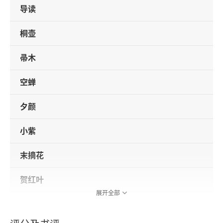
导读
桐壶
帚木
空蝉
夕颜
小紫
末摘花
贺红叶
展开全部
花宴