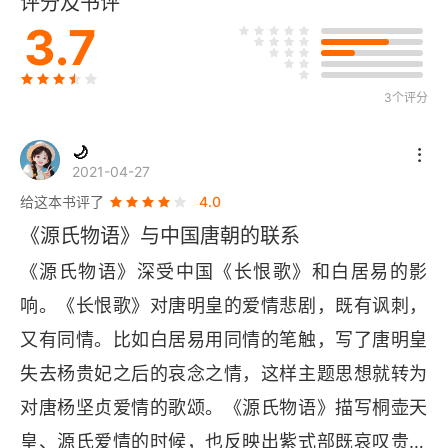
评分及书评
葵姬
3.7
杨桐
3个评分
花散里
🌙
须磨
2021-04-27
给这本书评了
4.0
明石
《源氏物语》与中国唐朝的联系
航标
《源氏物语》深受中国《长恨歌》和白居易的影
响。《长恨歌》对唐明皇的爱情悲剧，既有讽刺，
蓬生
又有同情。比如白居易用同情的笔触，写了唐明皇
关屋
失去杨贵妃之后的哀念之情，这样主题思想就转为
赛画
对唐杨坚贞爱情的歌颂。《源氏物语》描写桐壶天
皇、源氏爱情的时候，也反映出紫式部既哀叹贵族