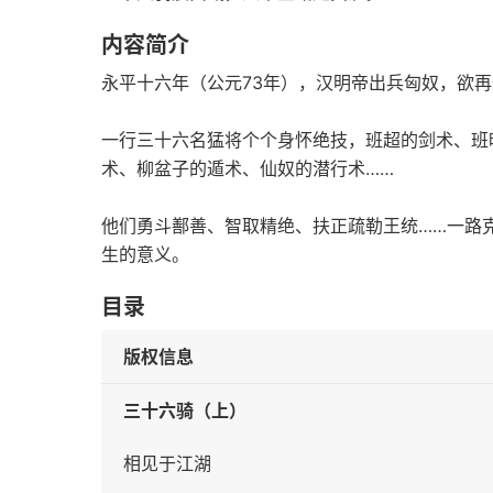
内容简介
永平十六年（公元73年），汉明帝出兵匈奴，欲
一行三十六名猛将个个身怀绝技，班超的剑术、班
术、柳盆子的遁术、仙奴的潜行术……
他们勇斗鄯善、智取精绝、扶正疏勒王统……一路
生的意义。
目录
版权信息
三十六骑（上）
相见于江湖