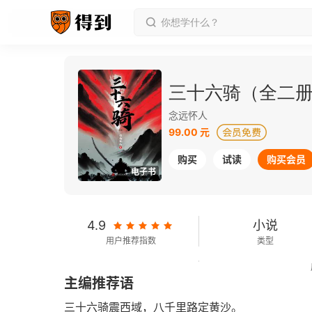
三十六骑（全二
念远怀人
99.00 元
购买
试读
购买会员
电子书
4.9
小说
用户推荐指数
类型
467千字
2024-01-01
主编推荐语
字数
发行日期
三十六骑震西域，八千里路定黄沙。