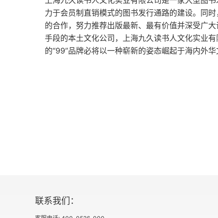
上海九久读书人文化实业有限公司是一家大型图书发行
24 铜手
力于会员制直销模式的图书发行通路的建设。同时
的合作，努力推荐出版最新、最有价值并深受广大
25 质子
手段的本土文化公司，上海九久读书人文化实业有
的“99”品牌必将以一种崭新的姿态崛起于海内外
墨者之义
26 祓禊
27 沙盘
28 不见不散
29 神国之路
城曰精绝
30 精绝
联系我们：