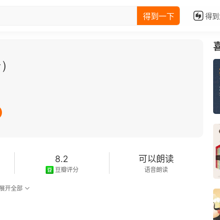
得到一下
得到
册）
8.2
可以朗读
豆瓣评分
语音朗读
展开全部