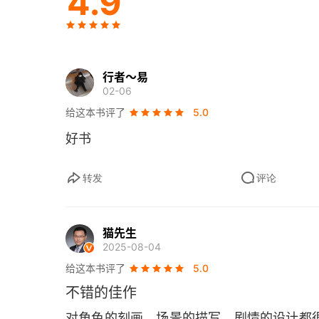
4.9
9 三个时辰
宣召入仕
10 游冶
行者～易
02-06
11 对镜
给这本书评了
5.0
好书
12 护花
弃笔从戎
转发
评论
13 弃笔
猫先生
14 从戎
2025-08-04
给这本书评了
5.0
15 剑夫子
不错的佳作
三十六骑
对角色的刻画、场景的描写，剧情的设计都