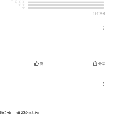
15个评分
赞
分享
很娴熟，难得的佳作