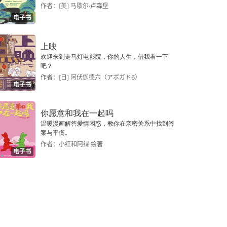
作者：[美] 马歇尔·卢森堡
电子书
上映
欢迎来到走马灯电影院，你的人生，借我看一下
吧？
作者：[日] 阿伏伽德六（アボガド6）
电子书
你愿意和我在一起吗
温暖漫画解答爱情困惑，教你在亲密关系中找到答
案与平衡。
作者：小红和阿绿 绘著
电子书