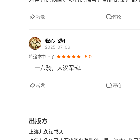
16 出征
转发
评论
17 杀楚
我心飞翔
18 断旗
2025-07-06
19 三十六骑
给这本书评了
5.0
三十六骑，大汉军魂。
狭路楼兰
转发
评论
20 鄯善
21 虎穴
22 伏中伏
出版方
23 以力破道
上海九久读书人