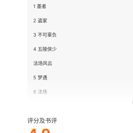
1 墨者
2 盗家
3 不可辜负
4 五陵侠少
法场风云
5 梦遇
6 法场
7 白狼烟
评分及书评
8 千里马