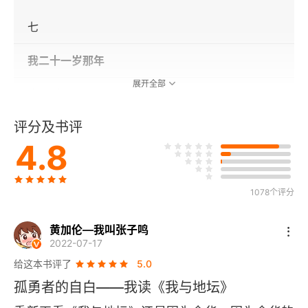
七
我二十一岁那年
展开全部
合欢树
评分及书评
秋天的怀念
4.8
墙下短记
1078个评分
黄土地情歌
我的梦想
黄加伦—我叫张子鸣
2022-07-17
好运设计
给这本书评了
5.0
孤勇者的自白——我读《我与地坛》
记忆与印象1