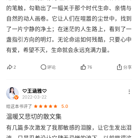
记忆与印象2
的笔触，勾勒出了一幅关于那个时代生命、亲情与
地坛》的《我与地坛》。是的，《我与地坛》是一
自然的动人画卷。它让人们在喧嚣的尘世中，找到
重病之时
本书名，也是一篇文章标题。那篇文章，我们应该
了一片宁静的净土；在迷茫的人生路上，看到了一
都读过，在学生时代的语文课本，肯定都有它的节
八子
盏指引方向的明灯。无论命运如何残酷，只要心中
选。就是因为它出现在语文课本，我们才不喜欢
看电影
有爱，希望不灭，生命就会永远充满力量。
它。我们要做它带来的阅读理解，去概括它的中心
思想、去分析它某句话的意思，甚至背诵一些著名
珊珊
2
评论
76
分享
段落。我们都不知道做这些有什么用？但是有一
小恒
天，你长大了，你重新再回顾这些文章，你会发现
♡王涵雅♡
老海棠树
当年真的是没看懂。就像大家常说的听李宗盛的歌
2022-03-22
的那个感觉：初听不识曲中意，再听已是曲中人。
给这本书评了
5.0
孙姨和梅娘
这些年陆陆续续读了史铁生的一些小说和文章，例
温暖又悲切的散文集
M的故事
如说《命若琴弦》、《昼信耶稣夜信佛》，发现他
有几篇多次激发了我那敏感的泪腺，让它生发出泪
的文字可读性很强，思考得很深很远。他的人虽然