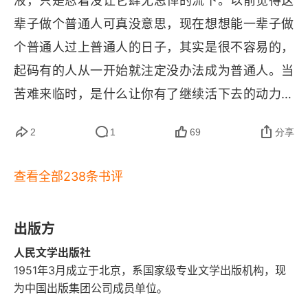
液，只是忍着没让它肆无忌惮的流下。以前觉得这
B老师
被轮椅所限制，但是他的思想早就遨游宇宙，纵横
辈子做个普通人可真没意思，现在想想能一辈子做
庄子
古今。就是失去了自由，他才更渴望自由，才更自
个普通人过上普通人的日子，其实是很不容易的，
由地发挥。就像我们脚好好的时候，我们都没有意
比如摇滚与写作
起码有的人从一开始就注定没办法成为普通人。当
识到它的存在，有一天脚受伤了，你才会去感受
苦难来临时，是什么让你有了继续活下去的动力？
想念地坛
它，去怀念它，并发誓康复后要好好待它。只是我
是意义。但意义并不是与生俱来的，而是你在生活
2
1
69
分享
们好了之后，我们都会忘了原来失去的感觉，而史
的磨砺下逐渐发现的。人年纪越大，越会怀念已故
铁生一直没有康复，所以他才上天入地地想。这些
的亲人，尤其是母亲。人总要爱着点什么，因为它
查看全部238条书评
 “想” 当中，我觉得《我与地坛》这本书最有代表
会提醒你，你还活着。
性。我越看越觉得他说得有道理，我就在下面划了
出版方
一根线，最后这本书是我在得到电子划线最多的一
本，好多都值得仔细琢磨。这本书又不止说他个
人民文学出版社
1951年3月成立于北京，系国家级专业文学出版机构，现
人，还说他那个年代，他那个年代的人与事。我感
为中国出版集团公司成员单位。
觉陈年喜应该看过这本书，因为有些文字风格来