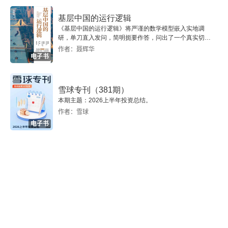
的隽永”？是不是这样就有美满的人生呢？史铁生给
基层中国的运行逻辑
你答案，不仅用一篇文章，还用一整本书。
《基层中国的运行逻辑》将严谨的数学模型嵌入实地调
研，单刀直入发问，简明扼要作答，问出了一个真实切近
的基层中国。
作者：聂辉华
电子书
雪球专刊（381期）
本期主题：2026上半年投资总结。
作者：雪球
电子书