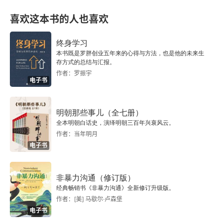
看，陈年喜跟史铁生有点像，所以你喜欢看《微
喜欢这本书的人也喜欢
尘》、《活着就是冲天一喊》，你也可以看看这本
书。当然，史铁生肯定更厉害些，因为感觉变化很
终身学习
本书既是罗胖创业五年来的心得与方法，也是他的未来生
多。有时候像一首诗，让人沉吟。有时候像一首
存方式的总结与汇报。
作者：罗振宇
歌，朗朗上口。有时候像一部电影，回味无穷。我
电子书
看完的时候总会停一下，回味一下，如果有个镜
头，应该会拍出我的思绪随他的文章飞走的感觉，
明朝那些事儿（全七册）
全本明朝白话史，演绎明朝三百年兴衰风云。
就是那种镜头慢慢拉远留下我一个人的画面。如果
作者：当年明月
要推荐一篇大家都适合看的文章，我觉得是《好运
电子书
设计》，看完或许大家都会有我上面那种回味的感
觉。如果让你设计自己的人生，你会怎么设计呢？
非暴力沟通（修订版）
经典畅销书《非暴力沟通》全新修订升级版。
是不是要有完美的身材和健康的体魄？是不是要儿
作者：[美] 马歇尔·卢森堡
孙满堂和胜友如云？是要有 “伯爵的地位” 和 “肖邦
电子书