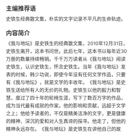
豆瓣评分
语音朗读
主编推荐语
128千字
No.79
史铁生经典散文集，朴实的文字记录不平凡的生命轨迹。
字数
文学
内容简介
2018-03-01
发行日期
《我与地坛》是史铁生的经典散文集，2010年12月31日，
史铁生离开，这本书问世。此后七年，这本书以每年近30
万册的数量持续畅销。千千万万读者从《我与地坛》阅读
史铁生，认识史铁生，怀念史铁生。当年《我与地坛》发
表的时候，韩少功说，即使今年没有任何文学作品，只要
有《我与地坛》，就是文学的丰收年。《我与地坛》是史
铁生送给所有人的无价的礼物。史铁生以他的毅力和智
慧，度过了四十年的轮椅生涯，写下了数百万字的作品，
成为当代最有成就的作家。他的影响和贡献，远超于文学
之上；他给予读者的，不仅是精美洁净的文字，更是健康
的精神、深沉的爱和对人生真谛的探寻。他走了，但他的
精神永远存在。《我与地坛》是史铁生在讲他自己的故