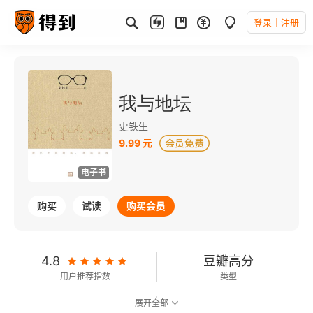
登录
注册
我与地坛
史铁生
9.99 元
电子书
购买
试读
购买会员
4.8
豆瓣高分
用户推荐指数
类型
展开全部
9.2
可以朗读