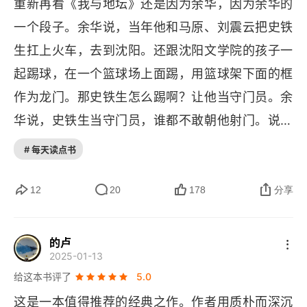
重新再看《我与地坛》还是因为余华，因为余华的
轻轻地走与轻轻地来
一个段子。余华说，当年他和马原、刘震云把史铁
生扛上火车，去到沈阳。还跟沈阳文学院的孩子一
消逝的钟声
起踢球，在一个篮球场上面踢，用篮球架下面的框
我的幼儿园
作为龙门。那史铁生怎么踢啊？让他当守门员。余
华说，史铁生当守门员，谁都不敢朝他射门。说完
二姥姥
哈哈大笑。这个段子让我看到的是中国的作家们真
# 每天读点书
一个人形空白
的是一起成长的，除了上面四个还有莫言、西川、
叛逆者
苏童等等都是跟余华他们一起玩。第二个想到的
12
20
178
分享
是，余华他们打破了禁忌，让史铁生踢足球不是让
老家
他出丑吗？史铁生曾经写过，他坐了轮椅后，家里
的卢
庙的回忆
2025-01-13
人连 “走”、“跑” 这样的字眼都不敢在他面前说。但
给这本书评了
5.0
是跟余华他们一起折腾，他是愿意的，守门员都愿
九层大楼
这是一本值得推荐的经典之作。作者用质朴而深沉
意当。而史铁生曾经写过的那句话，就是在《我与