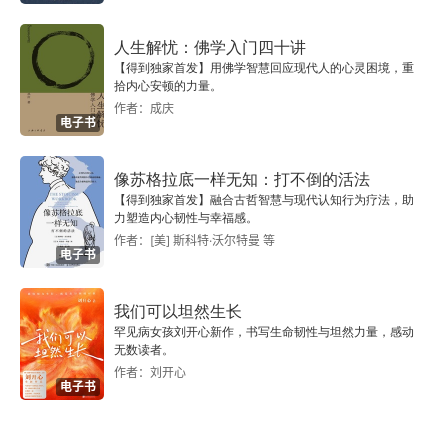
商品期货
人生解忧：佛学入门四十讲
当债券优于股票时
【得到独家首发】用佛学智慧回应现代人的心灵困境，重
拾内心安顿的力量。
作者：成庆
会计：解开商业奥秘的钥匙
电子书
股票期权
像苏格拉底一样无知：打不倒的活法
【得到独家首发】融合古哲智慧与现代认知行为疗法，助
可口可乐
力塑造内心韧性与幸福感。
作者：[美] 斯科特·沃尔特曼 等
所罗门兄弟的困境
电子书
其他一些投资
我们可以坦然生长
罕见病女孩刘开心新作，书写生命韧性与坦然力量，感动
超级猫业务
无数读者。
作者：刘开心
电子书
通用再保险