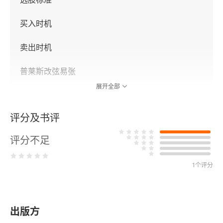
买入时机
卖出时机
普莱斯改弦易张
展开全部
白天不懂夜的黑
评分及书评
第二章 巴菲特：买股票就是买公司
评分不足
无法逾越的护城河
1个评分
巴菲特和格雷厄姆
媒体业务
出版方
打败鲍比·费舍尔