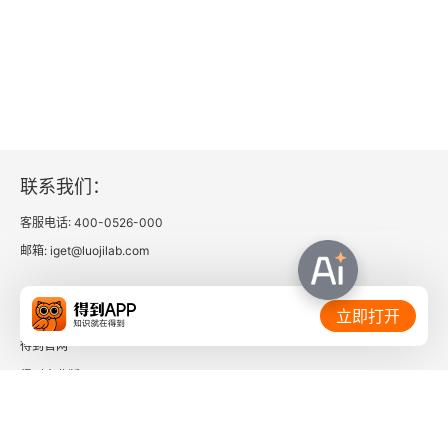
展望未来
第四章 雷恩沃特：敲响改变的警钟
早期生涯
投资策略的形成
联系我们：
客服电话: 400-0526-000
早期的成功案例
邮箱: iget@luojilab.com
独自高飞
相关链接：
立即打开
雷恩沃特的近忧
得到官网
结论
得到企业版
时间的朋友
第五章 卡伯特：事实，永远基于该死的事实