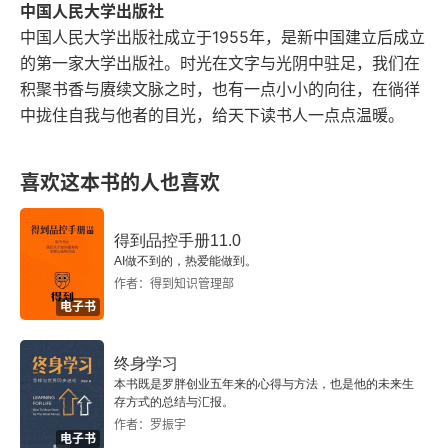
中国人民大学出版社
在投资中胜出的必备特质
中国人民大学出版社成立于1955年，是新中国建立后成立
的第一家大学出版社。时光在文字与光阴中驻足，我们在
完美的生意
积聚书香与赓续文脉之时，也有一点小小的向往，在徜徉
中拢住自我与他者的目光，给天下读书人一点点温暖。
“你是个狂热分子吗？”
糟糕的生意
喜欢这本书的人也喜欢
警惕重工业
得到品控手册11.0
AI做不到的，热爱能做到。
花一份钱得半份公司
作者：得到知识管理部
电子书
《财富》500强综合征
终身学习
用现金买入更多现金
本书既是罗胖创业五年来的心得与方法，也是他的未来生
存方式的总结与汇报。
银行业
作者：罗振宇
电子书