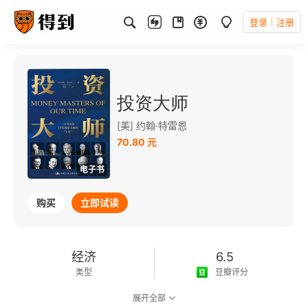
登录
注册
投资大师
[美] 约翰·特雷恩
70.80 元
电子书
购买
立即试读
经济
6.5
类型
豆瓣评分
展开全部
可以朗读
268千字